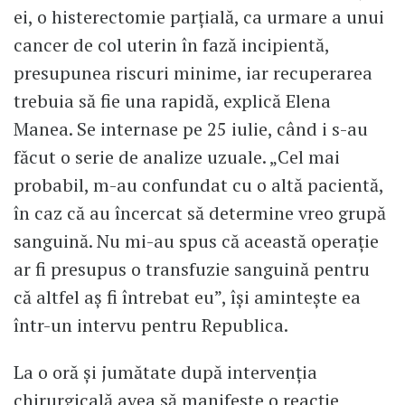
ei, o histerectomie parțială, ca urmare a unui
cancer de col uterin în fază incipientă,
presupunea riscuri minime, iar recuperarea
trebuia să fie una rapidă, explică Elena
Manea. Se internase pe 25 iulie, când i s-au
făcut o serie de analize uzuale. „Cel mai
probabil, m-au confundat cu o altă pacientă,
în caz că au încercat să determine vreo grupă
sanguină. Nu mi-au spus că această operație
ar fi presupus o transfuzie sanguină pentru
că altfel aș fi întrebat eu”, își amintește ea
într-un intervu pentru Republica.
La o oră și jumătate după intervenția
chirurgicală avea să manifeste o reacție