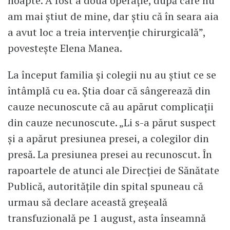
noapte. A fost a doua operație, după care nu
am mai știut de mine, dar știu că în seara aia
a avut loc a treia intervenție chirurgicală”,
povestește Elena Manea.
La început familia și colegii nu au știut ce se
întâmplă cu ea. Știa doar că sângerează din
cauze necunoscute că au apărut complicații
din cauze necunoscute. „Li s-a părut suspect
și a apărut presiunea presei, a colegilor din
presă. La presiunea presei au recunoscut. În
rapoartele de atunci ale Direcției de Sănătate
Publică, autoritățile din spital spuneau că
urmau să declare această greșeală
transfuzională pe 1 august, asta înseamnă