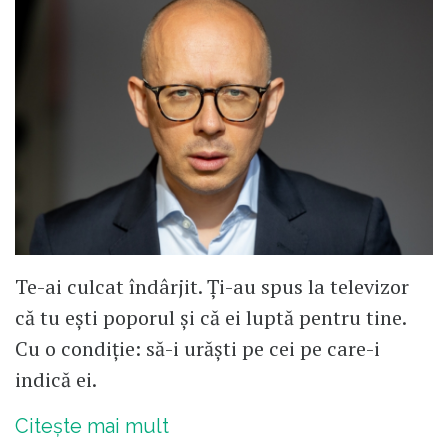
Te-ai culcat îndârjit. Ți-au spus la televizor
că tu ești poporul și că ei luptă pentru tine.
Cu o condiție: să-i urăști pe cei pe care-i
indică ei.
Citește mai mult