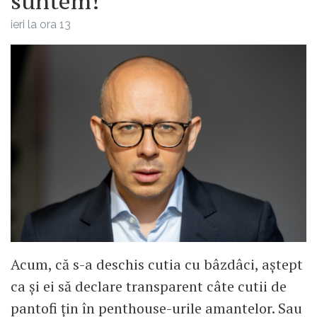
suntem!
ieri la ora 13
Acum, că s-a deschis cutia cu bâzdâci, aștept
ca și ei să declare transparent câte cutii de
pantofi țin în penthouse-urile amantelor. Sau