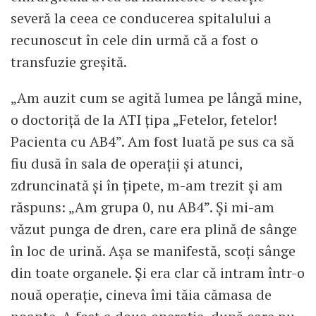
severă la ceea ce conducerea spitalului a
recunoscut în cele din urmă că a fost o
transfuzie greșită.
„Am auzit cum se agită lumea pe lângă mine,
o doctoriță de la ATI țipa „Fetelor, fetelor!
Pacienta cu AB4”. Am fost luată pe sus ca să
fiu dusă în sala de operații și atunci,
zdruncinată și în țipete, m-am trezit și am
răspuns: „Am grupa 0, nu AB4”. Și mi-am
văzut punga de dren, care era plină de sânge
în loc de urină. Așa se manifestă, scoți sânge
din toate organele. Și era clar că intram într-o
nouă operație, cineva îmi tăia cămasa de