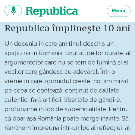
Sari
la
Menu
continut
Republica împlinește 10 ani
Un deceniu în care am ținut deschis un
spațiu rar în România: unul al ideilor curate, al
argumentelor care nu se tem de lumină și al
vocilor care gândesc cu adevărat. Într-o
vreme în care zgomotul crește, noi am mizat
pe ceea ce contează: conținut de calitate,
autentic, fără artificii, libertate de gândire,
profunzime în loc de superficialitate. Pentru
că doar așa România poate merge înainte. Să
rămânem împreună într-un loc al reflecției, al