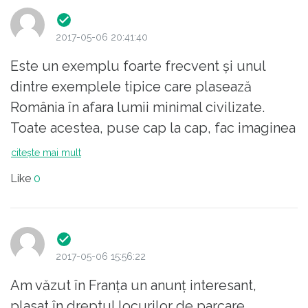
2017-05-06 20:41:40
Este un exemplu foarte frecvent și unul
dintre exemplele tipice care plasează
România în afara lumii minimal civilizate.
Toate acestea, puse cap la cap, fac imaginea
REALĂ a României: nesimțirea, tupeul, lipsa
citește mai mult
de spirit civic... Sunt așa de frecvente
Like
0
asemenea comportamente, încât mulți le
socotesc firești. De ce? Deoarece cei care
sunt chemați să aplice amenzi nu le aplică,
este evident că dacă ar fi fermitate și
2017-05-06 15:56:22
consecvență nu s-ar fi ajuns aici. Din păcate,
Am văzut în Franța un anunț interesant,
se pare că oamenii nu ies în stradă pt așa
plasat în dreptul locurilor de parcare