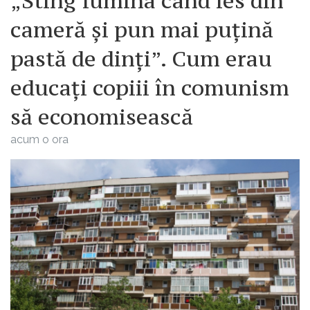
„Sting lumina când ies din
cameră și pun mai puțină
pastă de dinți”. Cum erau
educați copiii în comunism
să economisească
acum o ora