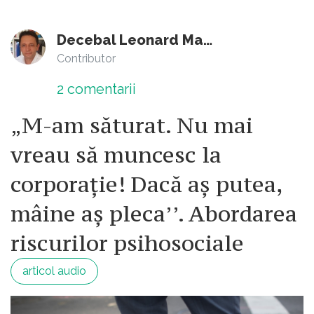
Decebal Leonard Marin
Contributor
2
comentarii
„M-am săturat. Nu mai
vreau să muncesc la
corporație! Dacă aș putea,
mâine aș pleca’’. Abordarea
riscurilor psihosociale
articol audio