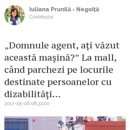
Iuliana Prunilă - Negoiță
Contributor
„Domnule agent, ați văzut
această mașină?” La mall,
când parchezi pe locurile
destinate persoanelor cu
dizabilități...
2017-05-06 08:32:00