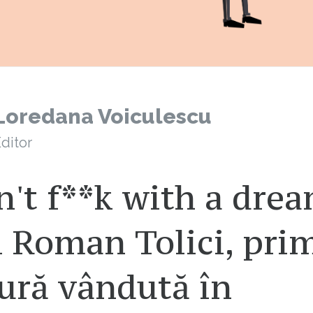
Loredana Voiculescu
ditor
't f**k with a drea
i Roman Tolici, pri
ură vândută în