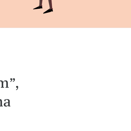
m”,
ma