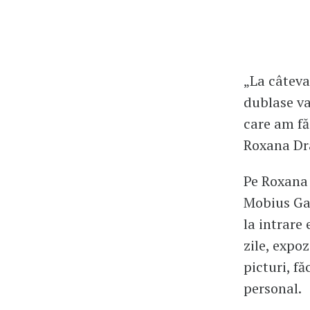
„La câteva
dublase va
care am fă
Roxana Dr
Pe Roxana 
Mobius Gal
la intrare 
zile, expoz
picturi, f
personal.