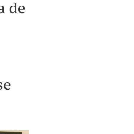
a de
se