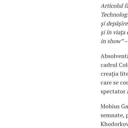
Articolul 
Technolog
și depășire
și în viața
in show” – 
Absolventă
cadrul Co
creația lit
care se co
spectator 
Mobius Gal
semnate, p
Khodorkov