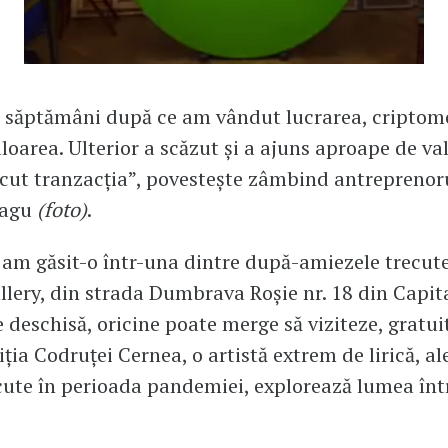
 săptămâni după ce am vândut lucrarea, criptom
loarea. Ulterior a scăzut și a ajuns aproape de va
cut tranzacția”, povestește zâmbind antreprenoru
agu
(foto)
.
am găsit-o într-una dintre după-amiezele trecute
lery, din strada Dumbrava Roșie nr. 18 din Capita
e deschisă, oricine poate merge să viziteze, gratui
iția Codruței Cernea, o artistă extrem de lirică, al
ăcute în perioada pandemiei, explorează lumea în