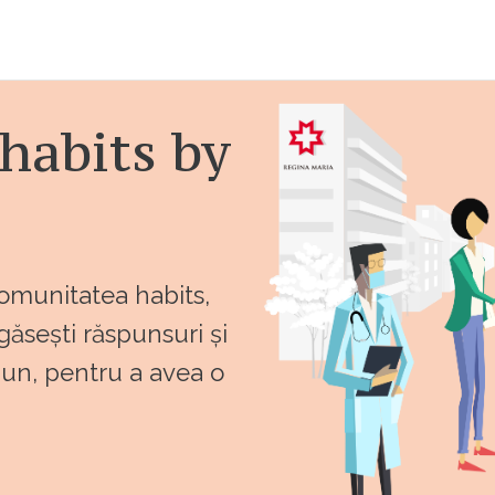
habits by
comunitatea habits,
 găsești răspunsuri și
bun, pentru a avea o