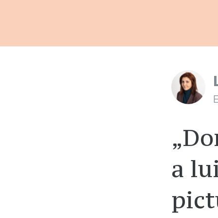
E
„Don
a lu
pict