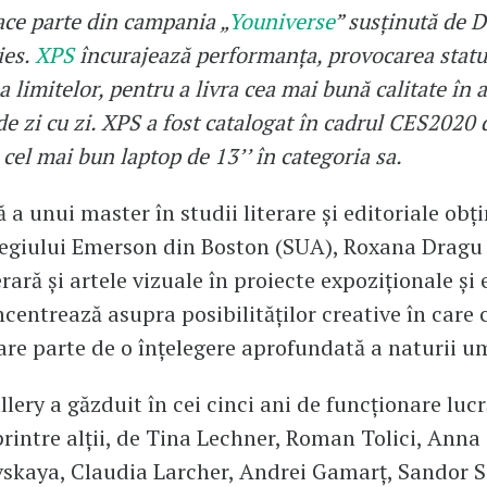
face parte din campania „
Youniverse
” susținută de D
ies.
XPS
încurajează performanța, provocarea statu
a limitelor, pentru a livra cea mai bună calitate în a
 de zi cu zi. XPS a fost catalogat în cadrul CES2020 
cel mai bun laptop de 13’’ în categoria sa.
 a unui master în studii literare și editoriale obți
legiului Emerson din Boston (SUA), Roxana Dragu
erară și artele vizuale în proiecte expoziționale și 
ncentrează asupra posibilităților creative în care c
are parte de o înțelegere aprofundată a naturii u
lery a găzduit în cei cinci ani de funcționare lucr
rintre alții, de Tina Lechner, Roman Tolici, Anna
skaya, Claudia Larcher, Andrei Gamarț, Sandor S