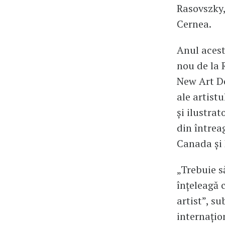
Rasovszky
Cernea.
Anul acest
nou de la 
New Art De
ale artist
și ilustra
din întrea
Canada și 
„Trebuie s
înțeleagă c
artist”, su
internațio