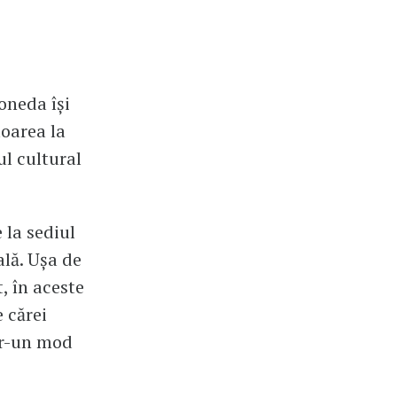
oneda își
loarea la
l cultural
 la sediul
lă. Ușa de
t, în aceste
e cărei
tr-un mod