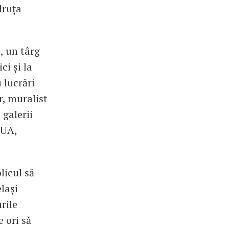
druța
, un târg
ci și la
 lucrări
r, muralist
 galerii
SUA,
licul să
elași
rile
 ori să