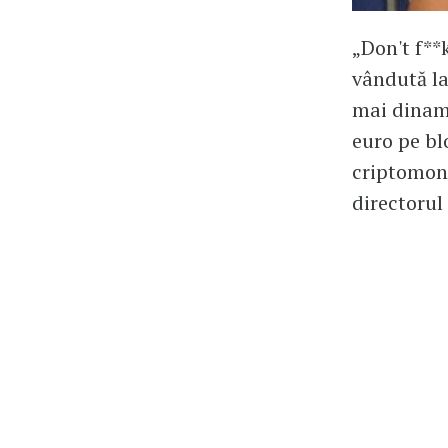
„Don't f**
vândută la
mai dinami
euro pe b
criptomone
directorul