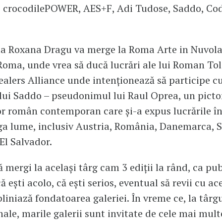
, crocodilePOWER, AES+F, Adi Tudose, Saddo, Co
a Roxana Dragu va merge la Roma Arte in Nuvola
Roma, unde vrea să ducă lucrări ale lui Roman Toli
alers Alliance unde intenționează să participe cu
ului Saddo – pseudonimul lui Raul Oprea, un picto
tor român contemporan care și-a expus lucrările în
ga lume, inclusiv Austria, România, Danemarca, 
El Salvador.
ă mergi la același târg cam 3 ediții la rând, ca pub
ă ești acolo, că ești serios, eventual să revii cu ac
bliniază fondatoarea galeriei. În vreme ce, la târgu
nale, marile galerii sunt invitate de cele mai multe