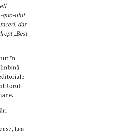
ell
-quo-ului
faceri, dar
drept „Best
nut în
 îmbină
editoriale
ititorul-
mane.
ări
zasz, Lea