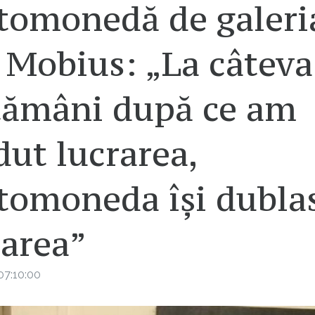
ptomonedă de galeri
 Mobius: „La câteva
tămâni după ce am
ut lucrarea,
ptomoneda își dubla
oarea”
07:10:00