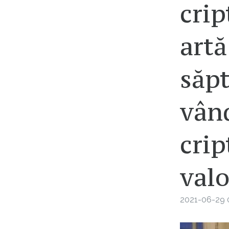
cri
artă
săp
vând
cri
val
2021-06-29 