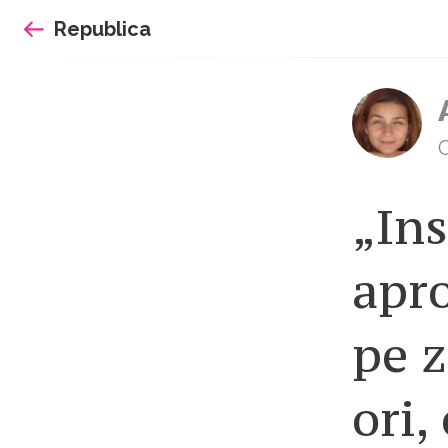
Sari
Republica
la
continut
C
„In
apro
pe z
ori,