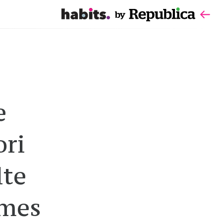
e
ori
lte
ames