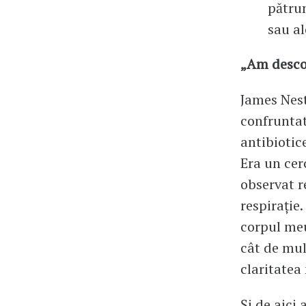
pătru
sau al
„Am descop
James Nest
confruntat
antibiotic
Era un cer
observat r
respirație
corpul meu
cât de mul
claritatea
Și de aici