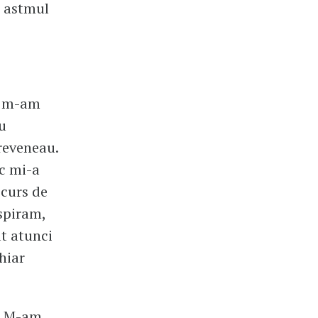
m astmul
d, m-am
u
reveneau.
ic mi-a
 curs de
espiram,
at atunci
hiar
ă. M-am