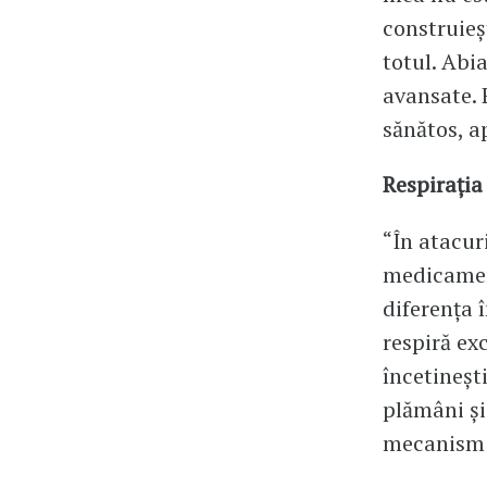
construieșt
totul. Abi
avansate. E
sănătos, a
Respirația
“În atacur
medicament
diferența 
respiră ex
încetineșt
plămâni și 
mecanism s