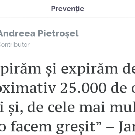
Prevenție
Andreea Pietroșel
ontributor
spirăm și expirăm d
ximativ 25.000 de 
i și, de cele mai mu
 o facem greșit” – J