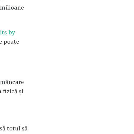
i milioane
its by
e poate
e mâncare
fizică și
să totul să