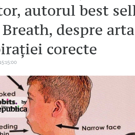
or, autorul best sel
 Breath, despre arta
irației corecte
5:15:00