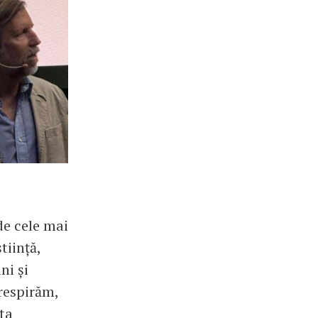
de cele mai
tiință,
ni și
 respirăm,
ta