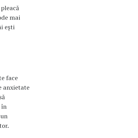
i pleacă
ode mai
i ești
te face
e anxietate
să
 în
 un
tor.