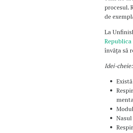
procesul. 
de exempl
La Unfinis
Republica
învăța să r
Idei-cheie:
Există
Respir
menta
Modul 
Nasul 
Respir