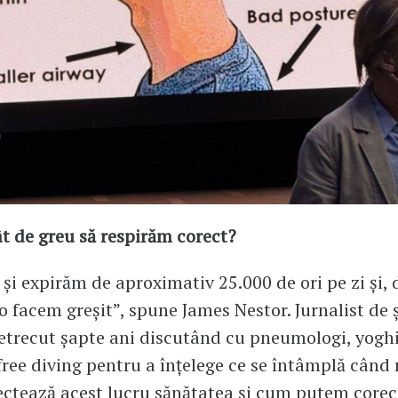
ât de greu să respirăm corect?
și expirăm de aproximativ 25.000 de ori pe zi și, 
o facem greșit”, spune James Nestor. Jurnalist de ș
etrecut șapte ani discutând cu pneumologi, yoghi
 free diving pentru a înțelege ce se întâmplă când
ctează acest lucru sănătatea și cum putem corec