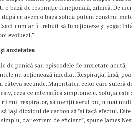
i o bază de respirație funcțională, zilnică. De aic
a după ce avem o bază solidă putem construi met
xact cum ar fi trebuit să funcționeze și yoga: întâ
poi evoluezi.”
 și anxietatea
ile de panică sau episoadele de anxietate acută,
ele nu acționează imediat. Respirația, însă, poa
în câteva secunde. Majoritatea celor care suferă d
cesiv, ceea ce intensifică simptomele. Soluția este 
i ritmul respirator, să menții aerul puțin mai mult
să lași dioxidul de carbon să își facă efectul. Este
implu, dar extrem de eficient”, spune James Nes