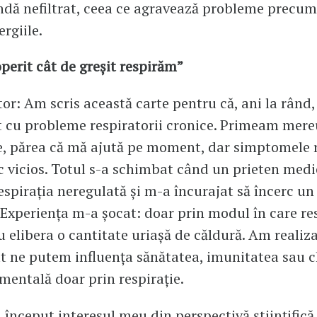
ndă nefiltrat, ceea ce agravează probleme precu
ergiile.
erit cât de greșit respirăm”
or: Am scris această carte pentru că, ani la rân
 cu probleme respiratorii cronice. Primeam mere
e, părea că mă ajută pe moment, dar simptomele 
c vicios. Totul s-a schimbat când un prieten med
espirația neregulată și m-a încurajat să încerc un
. Experiența m-a șocat: doar prin modul în care r
 elibera o cantitate uriașă de căldură. Am realiz
t ne putem influența sănătatea, imunitatea sau c
 mentală doar prin respirație.
 a început interesul meu din perspectivă științific