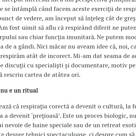
ce se întâmplă când facem aceste exerciții de respi
punct de vedere, am început să înțeleg cât de greș
Am fost uimit să aflu că respirând diferit ne put
rpului sau chiar funcția imunitară. Ne putem mod
a de a gândi. Nici măcar nu aveam idee că, noi, c
 respirăm atât de incorect. Mi-am dat seama de a
e discuții cu specialiști și documentare, motiv p
ă rescriu cartea de atâtea ori.
 nu e un ritual
ează că respirația corectă a devenit o cultură, la 
a a devenit ‘prețioasă’. Este un proces biologic, n
ai nevoie de haine speciale sau de un retreat exoti
e despre tehnici spectaculoase, ci despre cum să