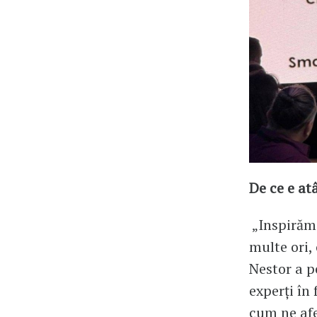
De ce e at
„Inspirăm 
multe ori, 
Nestor a p
experți în
cum ne afe