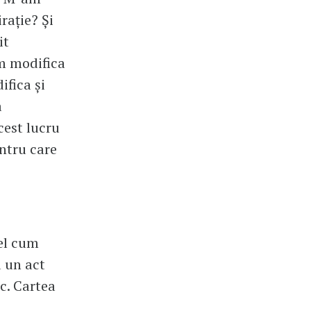
rație? Și
it
em modifica
ifica și
a
cest lucru
entru care
fel cum
u un act
c. Cartea