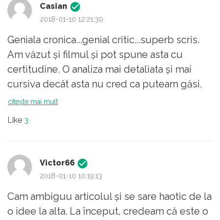
Casian
2018-01-10 12:21:30
Geniala cronica...genial critic...superb scris.
Am văzut și filmul și pot spune asta cu
certitudine. O analiza mai detaliata și mai
cursiva decât asta nu cred ca puteam găsi.
Paralele făcute le-am sesizat și chiar își
citește mai mult
merita premiile acest film. Inca o data,
Like
3
superb scris!
Victor66
2018-01-10 10:19:13
Cam ambiguu articolul și se sare haotic de la
o idee la alta. La început, credeam că este o