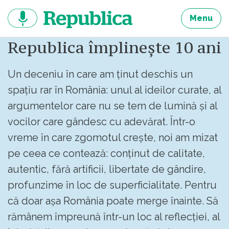
Sari
la
Menu
continut
Republica împlinește 10 ani
Un deceniu în care am ținut deschis un
spațiu rar în România: unul al ideilor curate, al
argumentelor care nu se tem de lumină și al
vocilor care gândesc cu adevărat. Într-o
vreme în care zgomotul crește, noi am mizat
pe ceea ce contează: conținut de calitate,
autentic, fără artificii, libertate de gândire,
profunzime în loc de superficialitate. Pentru
că doar așa România poate merge înainte. Să
rămânem împreună într-un loc al reflecției, al