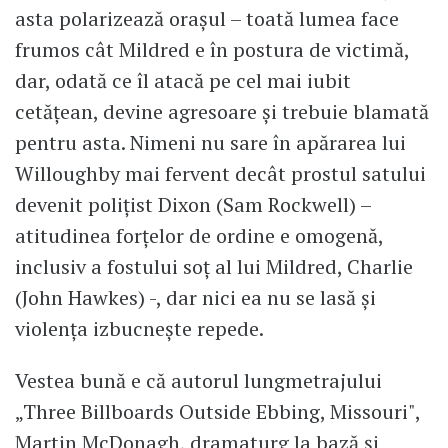
asta polarizează orașul – toată lumea face
frumos cât Mildred e în postura de victimă,
dar, odată ce îl atacă pe cel mai iubit
cetățean, devine agresoare și trebuie blamată
pentru asta. Nimeni nu sare în apărarea lui
Willoughby mai fervent decât prostul satului
devenit polițist Dixon (Sam Rockwell) –
atitudinea forțelor de ordine e omogenă,
inclusiv a fostului soț al lui Mildred, Charlie
(John Hawkes) -, dar nici ea nu se lasă și
violența izbucnește repede.
Vestea bună e că autorul lungmetrajului
„Three Billboards Outside Ebbing, Missouri",
Martin McDonagh, dramaturg la bază și