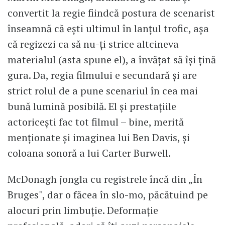
convertit la regie fiindcă postura de scenarist
înseamnă că ești ultimul în lanțul trofic, așa
că regizezi ca să nu-ți strice altcineva
materialul (asta spune el), a învățat să își țină
gura. Da, regia filmului e secundară și are
strict rolul de a pune scenariul în cea mai
bună lumină posibilă. El și prestațiile
actoricești fac tot filmul – bine, merită
menționate și imaginea lui Ben Davis, și
coloana sonoră a lui Carter Burwell.
McDonagh jongla cu registrele încă din „În
Bruges", dar o făcea în slo-mo, păcătuind pe
alocuri prin limbuție. Deformație