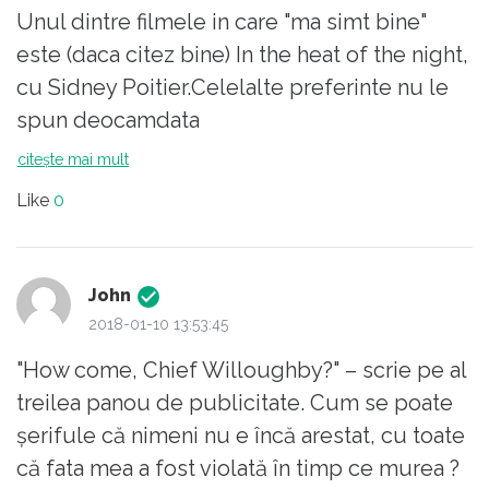
Unul dintre filmele in care "ma simt bine"
este (daca citez bine) In the heat of the night,
cu Sidney Poitier.Celelalte preferinte nu le
spun deocamdata
citește mai mult
Like
0
John
2018-01-10 13:53:45
"How come, Chief Willoughby?" – scrie pe al
treilea panou de publicitate. Cum se poate
șerifule că nimeni nu e încă arestat, cu toate
că fata mea a fost violată în timp ce murea ?