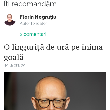
Îți recomandăm
Florin Negruțiu
Autor fondator
2
comentarii
O linguriță de ură pe inima
goală
ieri la ora 09