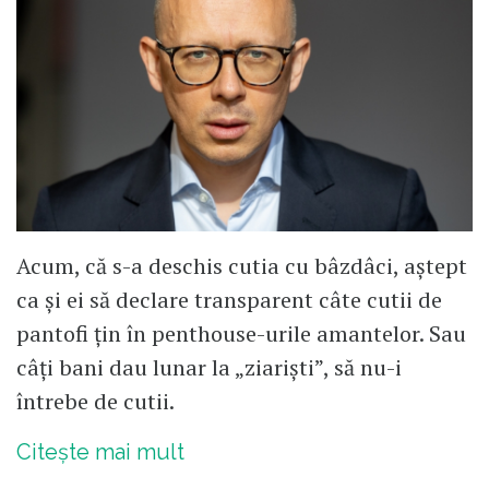
Acum, că s-a deschis cutia cu bâzdâci, aștept
ca și ei să declare transparent câte cutii de
pantofi țin în penthouse-urile amantelor. Sau
câți bani dau lunar la „ziariști”, să nu-i
întrebe de cutii.
Citește mai mult