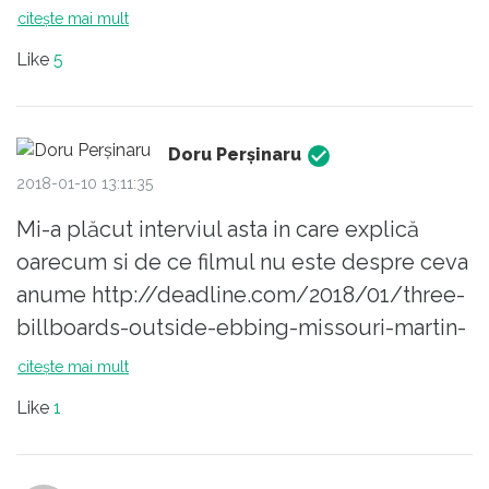
M-am gândit, ce șanse am avea oricare
citește mai mult
dintre noi, să închiriem trei mari panouri
Like
5
publicitare, pe care apoi să ne afișăm cele
mai arzătoare nemulțumiri personale, față de
funcționarea sistemului ?
Doru Perșinaru
De exemplu :
2018-01-10 13:11:35
200.000 Euro pentru pragul de abuz în
Mi-a plăcut interviul asta in care explică
serviciu !
oarecum si de ce filmul nu este despre ceva
Românul de rând, cu venitul mediu net
anume http://deadline.com/2018/01/three-
câștigă atât în 32 ani !
billboards-outside-ebbing-missouri-martin-
Cum se poate așa ceva, politicieni români !?
mcdonagh-interview-news-
citește mai mult
1202234358/amp/
Like
1