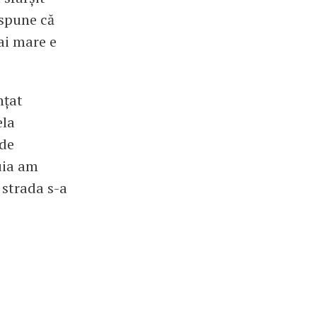
i spune că
ai mare e
nțat
ela
 de
uia am
 strada s-a