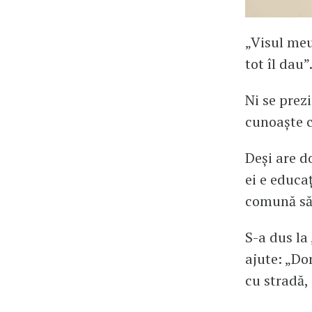
„Visul meu
tot îl dau”
Ni se prez
cunoaște c
Deși are d
ei e educaț
comună să-
S-a dus la 
ajute: „Do
cu stradă,