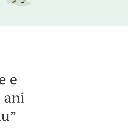
e e
 ani
au”