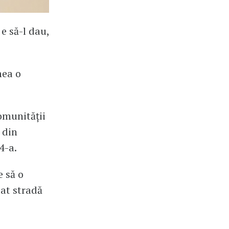
e să-l dau,
mea o
omunității
 din
4-a.
e să o
uat stradă