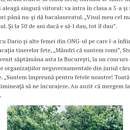
i aleagă singură viitorul: va intra în clasa a 5-a ș
pri până nu-și dă bacalaureatul. „Visul meu cel m
l. Și la 50 de ani dacă e să-l dau, tot îl dau”.
u Dario și alte femei din ONG-ul pe care l-a înfii
cația tinerelor fete, „Mândri că suntem romi”, St
venit săptămâna asta la București, la un concurs
le organizațiilor neguvernamentale din juriul căr
e. „Suntem împreună pentru fetele noastre! Toată
 dimineață să ne încurajeze. Au auzit că mergem la
.