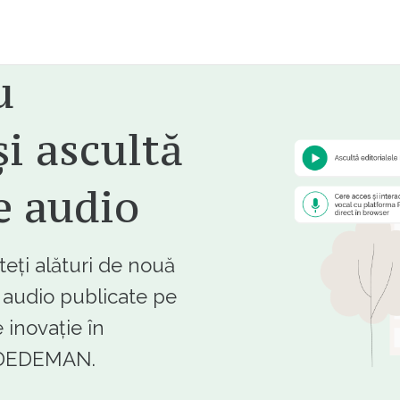
u
i ascultă
e audio
ți alături de nouă
e audio publicate pe
 inovație în
e DEDEMAN.