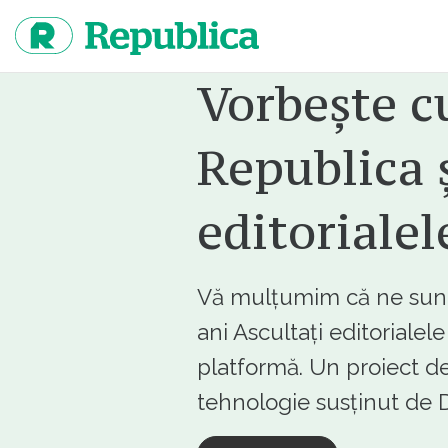
Sari
la
continut
Vorbește c
Republica ș
editorialel
Vă mulțumim că ne sunte
ani Ascultați editorialel
platformă. Un proiect de
tehnologie susținut d