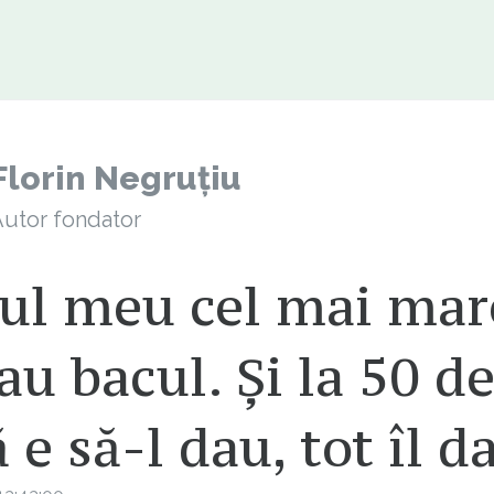
Florin Negruțiu
utor fondator
sul meu cel mai mar
au bacul. Și la 50 de
 e să-l dau, tot îl d