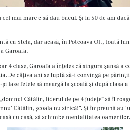
 cel mai mare e să dau bacul. Și la 50 de ani dacă 
.
intă ca Stela, dar acasă, în Potcoava Olt, toată lu
a Garoafa.
oar 4 clase, Garoafa a înțeles că singura șansă a c
ia. De câțiva ani se luptă să-i convingă pe părinții
și lase fetele să meargă la școală și după clasa a 
„domnul Cătălin, liderul de pe 4 județe” să îl roag
mnu’ Cătălin, școala nu strică!”. Şi împreună au l
 casă cu casă, să schimbe mentalitatea oamenilor.