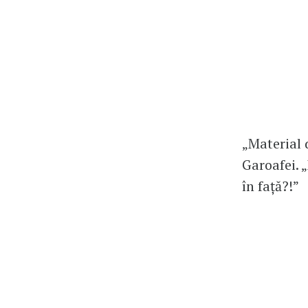
„Material d
Garoafei. „
în față?!”