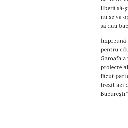
liberă să-ș
nu se va o
să dau bacu
Împreună c
pentru edu
Garoafa a 
proiecte a
făcut part
trezit azi
București”