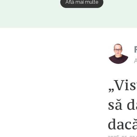
Află mai multe
A
„Vi
să d
dacă