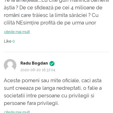
ăştia ? De ce sfidează pe cei 4 milioane de
români care trăiesc la limita sărăciei ? Cu
cîîîtă NEsimţire profită de pe urma unor
profesii din turnul lor de fildeş....DAR.....
citește mai mult
TOATE LI SE VOR PLĂTI CU VÎRF ŞI
Like
0
ÎNDESAT.....RUŞINE SĂ LE FIE ! AROGANŢI,
IMORALI...şi mai vorbesc de
ekitate.....folosesc tot felul de tertipuri ... NU
Radu Bogdan
SÎNT CUMVA EI PRIMII PROFITORI?- MAI
2020-06-20 16:37:04
PUTEM VORBI DE
Aceste pomeni sau mite oficiale, caci asta
UNITATE,PATRIOTISM,ONESTITATE,CINSTE,
sunt creeaza pe langa nedreptati, o falie a
?
societatii intre persoane cu privilegii si
persoane fara privilegii.
Ieri parca nesimtita abisala Renate Weber ne
citește mai mult