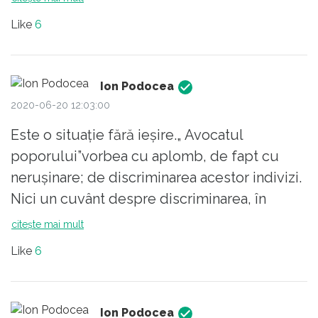
explica ca de fapt impozitarea diferentiata a
Like
6
pensiilor speciale e semn de discriminare .
Pai discriminare mi se pare in primul rand ca
tu sa ai pensie speciala , dar atunci nu s-a
Ion Podocea
sesizat nimeni.
2020-06-20 12:03:00
Curat , murdar...
Este o situație fără ieșire.„ Avocatul
poporului”vorbea cu aplomb, de fapt cu
nerușinare; de discriminarea acestor indivizi.
Nici un cuvânt despre discriminarea, în
raport cu aceștia, a miilor de pensionari,
citește mai mult
doctori, profesori ca să nu mai vorbesc de
Like
6
pensionarii din cultură.
Ion Podocea