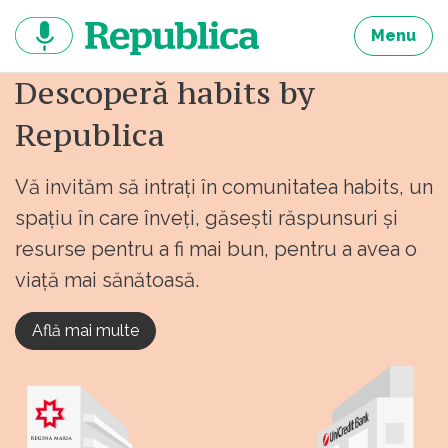
Sari
la
Menu
continut
Descoperă habits by
Republica
Vă invităm să intrați în comunitatea habits, un
spațiu în care înveți, găsești răspunsuri și
resurse pentru a fi mai bun, pentru a avea o
viață mai sănătoasă.
Află mai multe