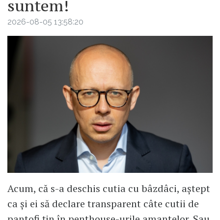
suntem!
2026-08-05 13:58:20
Acum, că s-a deschis cutia cu bâzdâci, aștept
ca și ei să declare transparent câte cutii de
pantofi țin în penthouse-urile amantelor. Sau