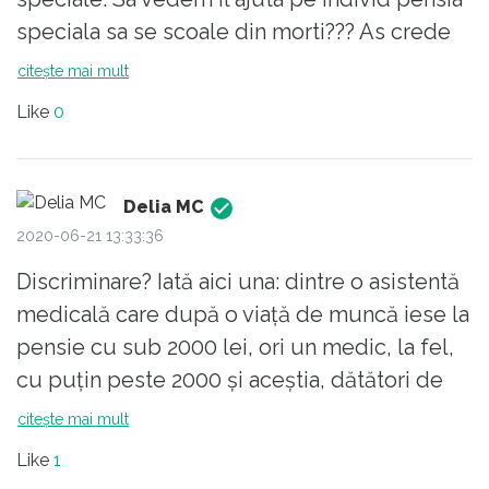
speciala sa se scoale din morti??? As crede
ca nu.....
citește mai mult
Like
0
Delia MC
2020-06-21 13:33:36
Discriminare? Iată aici una: dintre o asistentă
medicală care după o viață de muncă iese la
pensie cu sub 2000 lei, ori un medic, la fel,
cu puțin peste 2000 și aceștia, dătători de
vânturi în fotoliile de birou și primesc
citește mai mult
sumele alea astronomice. Deci:500 euro/
Like
1
lună, comparat cu...10000. E o diferență! Și