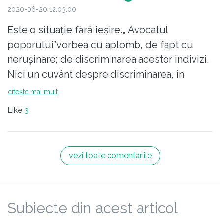
2020-06-20 12:03:00
Este o situație fără ieșire.„ Avocatul
poporului”vorbea cu aplomb, de fapt cu
nerușinare; de discriminarea acestor indivizi.
Nici un cuvânt despre discriminarea, în
raport cu aceștia, a miilor de pensionari,
citește mai mult
doctori, profesori ca să nu mai vorbesc de
Like
3
pensionarii din cultură.
vezi toate comentariile
Subiecte din acest articol