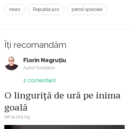
news
Republica.ro
pensii speciale
Îți recomandăm
Florin Negruțiu
Autor fondator
2
comentarii
O linguriță de ură pe inima
goală
ieri la ora 09