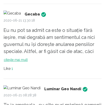
totul de la buget.
Corb la corb nu-și scoate ochii.
Gecaba
2020-06-21 13:30:18
Eu nu pot sa admit ca este o situație fără
ieșire, mai degrabă am sentimentul ca nici
guvernul nu își dorește anularea pensiilor
speciale. Altfel, ar fi găsit cai de atac, căci
este evident ca pensiile speciale
citește mai mult
discriminează populația, nu pe beneficiari,
Like
1
căci în situația actuala nu mai suntem egal
tratați.
Luminar Geo Nandi
2020-06-21 08:28:38
Te ia ameţeala....cu cîte guri mănîncă oamenii