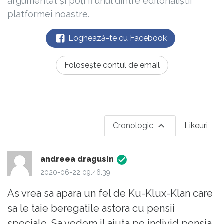
argumentat și poți fi unul dintre editorialiștii
platformei noastre.
Loghează-te cu Facebook
Folosește contul de email
Cronologic
Likeuri
andreea dragusin
2020-06-22 09:46:39
As vrea sa apara un fel de Ku-Klux-Klan care
sa le taie beregatile astora cu pensii
speciale. Sa vedem il ajuta pe individ pensia