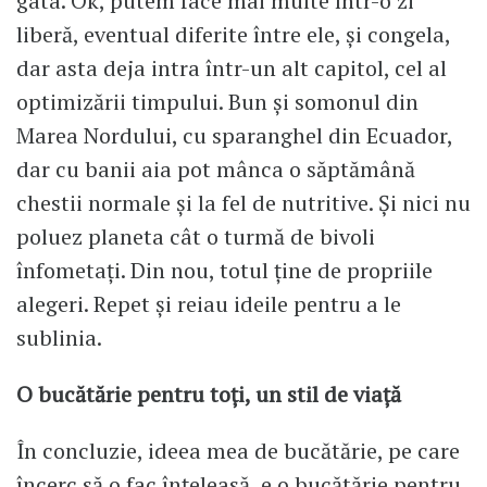
gata. Ok, putem face mai multe într-o zi
liberă, eventual diferite între ele, și congela,
dar asta deja intra într-un alt capitol, cel al
optimizării timpului. Bun și somonul din
Marea Nordului, cu sparanghel din Ecuador,
dar cu banii aia pot mânca o săptămână
chestii normale și la fel de nutritive. Și nici nu
poluez planeta cât o turmă de bivoli
înfometați. Din nou, totul ține de propriile
alegeri. Repet și reiau ideile pentru a le
sublinia.
O bucătărie pentru toți, un stil de viață
În concluzie, ideea mea de bucătărie, pe care
încerc să o fac înțeleasă, e o bucătărie pentru