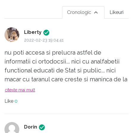
Cronologic
Likeuri
Liberty
2022-02-23 19:04:41
nu poti accesa si prelucra astfel de
informatii ci ortodocsii... nici cu analfabetii
functional educati de Stat si public... nici
macar cu taranul care creste si maninca de la
el din gradina... deci, ce facem, urmarim sau
citește mai mult
devenim urmaritori de ocazie si modisti...?
Like
0
Dorin