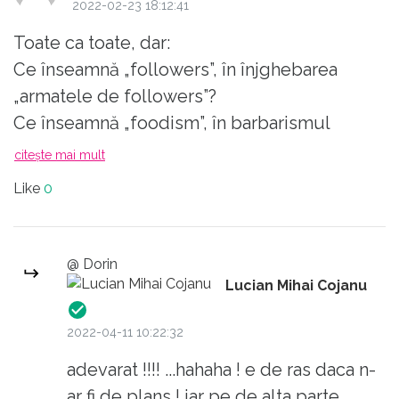
2022-02-23 18:12:41
Toate ca toate, dar:
Ce înseamnă „followers”, în înjghebarea
„armatele de followers”?
Ce înseamnă „foodism”, în barbarismul
„foodismul degenerat”?
citește mai mult
Ce înseamnă „template”, în aiuritorul
Like
0
„template nutrițional”?
Ce înseamnă „crackers”, printre celelalte
alimente?
@ Dorin
Ce înseamnă „dressing”? Cumva dresurile de
Lucian Mihai Cojanu
sub fuste?
2022-04-11 10:22:32
Ce înseamnă „Ok”? E vorba de alimente
ținute sub cheie?
adevarat !!!! ...hahaha ! e de ras daca n-
Ce înseamnă „comfort food”? Trosc! cu
ar fi de plans ! iar pe de alta parte