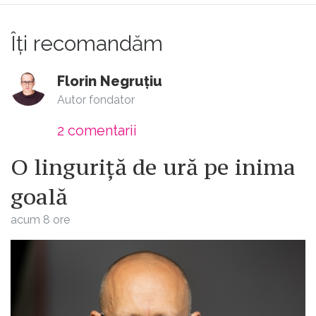
Luați-vă mințile maculate de pe ea, snobilor!
Îți recomandăm
Florin Negruțiu
Autor fondator
2
comentarii
O linguriță de ură pe inima
goală
acum 8 ore