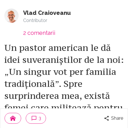
Vlad Craioveanu
Contributor
2
comentarii
Un pastor american le dă
idei suveraniștilor de la noi:
„Un singur vot per familia
tradițională”. Spre
surprinderea mea, există
femei care militează pentru
propria retrogradare civică
3
Share