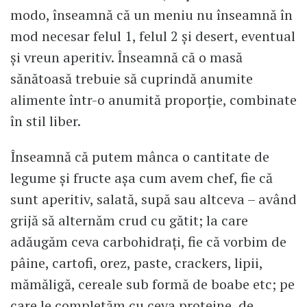
modo, înseamnă că un meniu nu înseamnă în
mod necesar felul 1, felul 2 și desert, eventual
și vreun aperitiv. Înseamnă că o masă
sănătoasă trebuie să cuprindă anumite
alimente într-o anumită proporție, combinate
în stil liber.
Înseamnă că putem mânca o cantitate de
legume și fructe așa cum avem chef, fie că
sunt aperitiv, salată, supă sau altceva – având
grijă să alternăm crud cu gătit; la care
adăugăm ceva carbohidrați, fie că vorbim de
pâine, cartofi, orez, paste, crackers, lipii,
mămăligă, cereale sub formă de boabe etc; pe
care le completăm cu ceva proteine, de