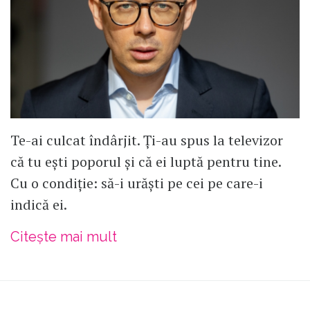
Te-ai culcat îndârjit. Ți-au spus la televizor
că tu ești poporul și că ei luptă pentru tine.
Cu o condiție: să-i urăști pe cei pe care-i
indică ei.
Citește mai mult