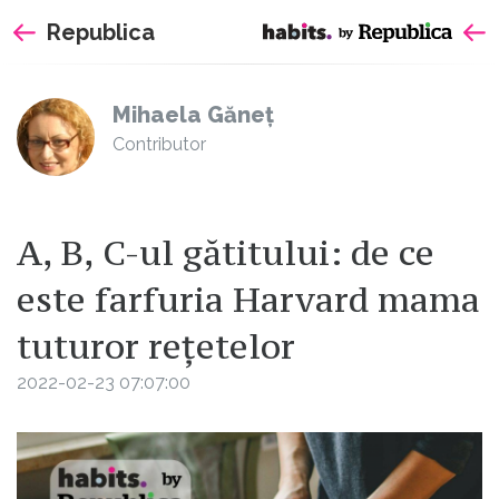
Sari
Republica
la
continut
Mihaela Găneț
Contributor
A, B, C-ul gătitului: de ce
este farfuria Harvard mama
tuturor rețetelor
2022-02-23 07:07:00