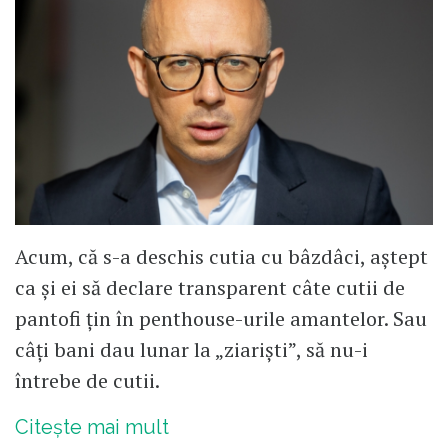
Acum, că s-a deschis cutia cu bâzdâci, aștept
ca și ei să declare transparent câte cutii de
pantofi țin în penthouse-urile amantelor. Sau
câți bani dau lunar la „ziariști”, să nu-i
întrebe de cutii.
Citește mai mult