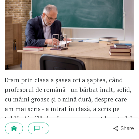
Eram prin clasa a șasea ori a șaptea, când
profesorul de română - un bărbat înalt, solid,
cu mâini groase și o mină dură, despre care
am mai scris - a intrat în clasă, a scris pe
tablă „Ai ai?”, după care s-a așezat la catedră
și a zis: „Cine vrea să facă analiza sintactică a
1
Share
acestei propoziții?”.