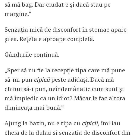
să mă bag. Dar ciudat e și dacă stau pe
margine.”
Senzația mică de disconfort în stomac apare
și ea. Rețeta e aproape completă.
Gândurile continuă.
„Sper să nu fie la recepție tipa care mă pune
să-mi pun
cipicii
peste adidași. Dacă mă
chinui să-i pun, neîndemânatic cum sunt și
mă împiedic ca un idiot? Măcar le fac altora
dimineața mai bună.”
Ajung la bazin, nu e tipa cu
cipicii,
îmi iau
cheia de la dulap și senzația de disconfort din