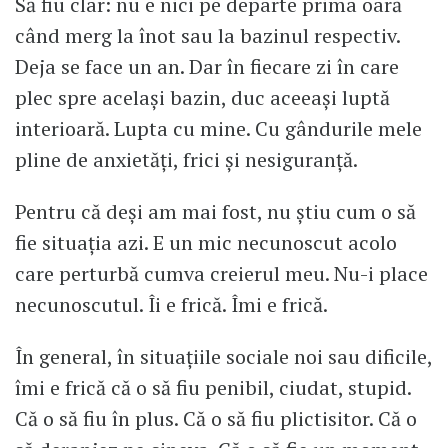
Să fiu clar: nu e nici pe departe prima oară
când merg la înot sau la bazinul respectiv.
Deja se face un an. Dar în fiecare zi în care
plec spre același bazin, duc aceeași luptă
interioară. Lupta cu mine. Cu gândurile mele
pline de anxietăți, frici și nesiguranță.
Pentru că deși am mai fost, nu știu cum o să
fie situația azi. E un mic necunoscut acolo
care perturbă cumva creierul meu. Nu-i place
necunoscutul. Îi e frică. Îmi e frică.
În general, în situațiile sociale noi sau dificile,
îmi e frică că o să fiu penibil, ciudat, stupid.
Că o să fiu în plus. Că o să fiu plictisitor. Că o