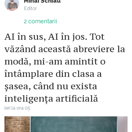
Mihai Schiau
Editor
2
comentarii
AI în sus, AI în jos. Tot
văzând această abreviere la
modă, mi-am amintit o
întâmplare din clasa a
șasea, când nu exista
inteligența artificială
ieri la ora 05