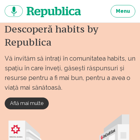
Sari
la
Menu
continut
Descoperă habits by
Republica
Vă invităm să intrați în comunitatea habits, un
spațiu în care înveți, găsești răspunsuri și
resurse pentru a fi mai bun, pentru a avea o
viață mai sănătoasă.
Află mai multe