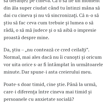
să deranjez pe cineva. Că o să fie un moment
din ăla super ciudat când tu întinzi mâna să
dai cu cineva și nu vă sincronizați. Că n-o să
știu să fac ceva cum trebuie și lumea o să
râdă, o să mă judece și o să aibă o impresie
proastă despre mine.
Da, știu – „nu contează ce cred ceilalți”.
Normal, mai ales dacă nu îi cunoști și oricum
vor uita orice s-ar fi întâmplat în următoarele
minute. Dar spune-i asta creierului meu.
Poate-s doar timid, cine știe. Până la urmă,
care-i diferența între cineva mai timid și
persoanele cu anxietate socială?