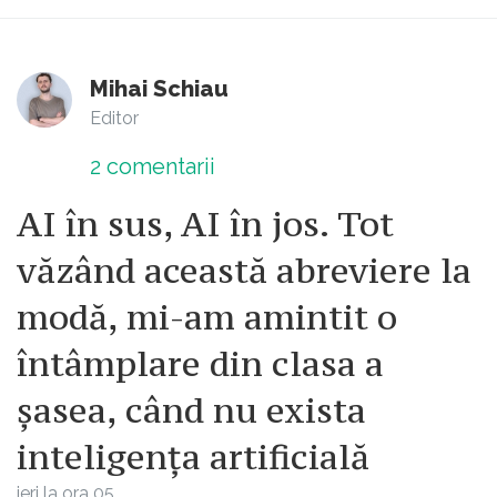
Mihai Schiau
Editor
2
comentarii
AI în sus, AI în jos. Tot
văzând această abreviere la
modă, mi-am amintit o
întâmplare din clasa a
șasea, când nu exista
inteligența artificială
ieri la ora 05