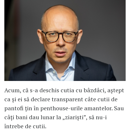
Acum, că s-a deschis cutia cu bâzdâci, aștept
ca și ei să declare transparent câte cutii de
pantofi țin în penthouse-urile amantelor. Sau
câți bani dau lunar la „ziariști”, să nu-i
întrebe de cutii.