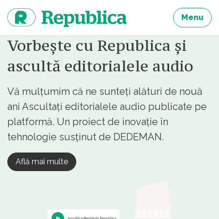
Sari
la
Menu
continut
Vorbește cu Republica și
ascultă editorialele audio
Vă mulțumim că ne sunteți alături de nouă
ani Ascultați editorialele audio publicate pe
platformă. Un proiect de inovație în
tehnologie susținut de DEDEMAN.
Află mai multe