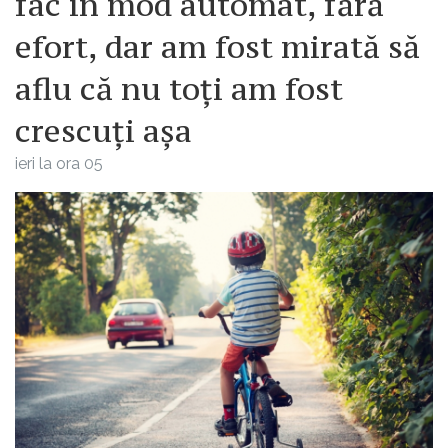
fac în mod automat, fără
efort, dar am fost mirată să
aflu că nu toți am fost
crescuți așa
ieri la ora 05