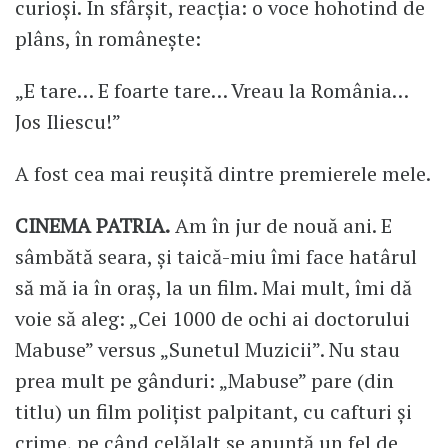
curioși. În sfârșit, reacția: o voce hohotind de
plâns, în românește:
„E tare… E foarte tare… Vreau la România…
Jos Iliescu!”
A fost cea mai reușită dintre premierele mele.
CINEMA PATRIA.
Am în jur de nouă ani. E
sâmbătă seara, și taică-miu îmi face hatârul
să mă ia în oraș, la un film. Mai mult, îmi dă
voie să aleg: „Cei 1000 de ochi ai doctorului
Mabuse” versus „Sunetul Muzicii”. Nu stau
prea mult pe gânduri: „Mabuse” pare (din
titlu) un film polițist palpitant, cu cafturi și
crime, pe când celălalt se anunță un fel de