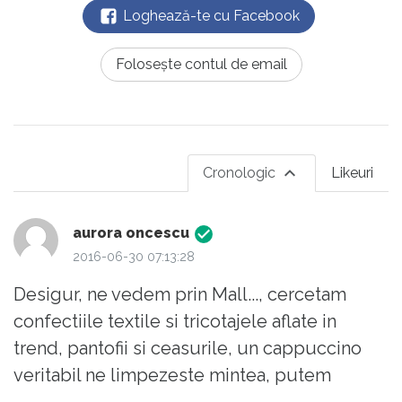
Loghează-te cu Facebook
Folosește contul de email
Cronologic
Likeuri
aurora oncescu
2016-06-30 07:13:28
Desigur, ne vedem prin Mall..., cercetam
confectiile textile si tricotajele aflate in
trend, pantofii si ceasurile, un cappuccino
veritabil ne limpezeste mintea, putem
discuta despre diferenta fata de latte