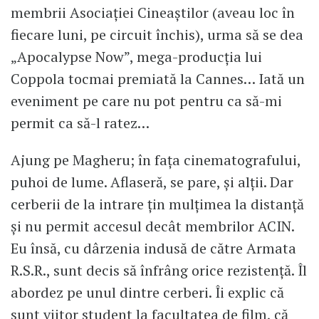
membrii Asociației Cineaștilor (aveau loc în
fiecare luni, pe circuit închis), urma să se dea
„Apocalypse Now”, mega-producția lui
Coppola tocmai premiată la Cannes… Iată un
eveniment pe care nu pot pentru ca să-mi
permit ca să-l ratez…
Ajung pe Magheru; în fața cinematografului,
puhoi de lume. Aflaseră, se pare, și alții. Dar
cerberii de la intrare țin mulțimea la distanță
și nu permit accesul decât membrilor ACIN.
Eu însă, cu dârzenia indusă de către Armata
R.S.R., sunt decis să înfrâng orice rezistență. Îl
abordez pe unul dintre cerberi. Îi explic că
sunt viitor student la facultatea de film, că