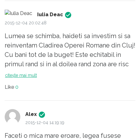
Iulia Deac
2015-12-04 20:02:48
Lumea se schimba, haideti sa investim si sa
reinventam Cladirea Operei Romane din Cluj!
Cu bani tot de la buget! Este echitabil in
primul rand si in al doilea rand zona are risc
seismic mult mai mic! Este doar un exemplu.
citește mai mult
Monopolul, chiar si in arta, este distructiv.
Like
0
Prin urmare, cred ca unul sau doi poli
culturali suplimentari ar fi naturali intr-o tara
de dimensiunea Romaniei. Trecutul oricum e
Alex
mort. Grav e ca viitorul nu exista. Datorita
2015-12-04 14:19:19
monopolului.
Faceti o mica mare eroare, legea fusese