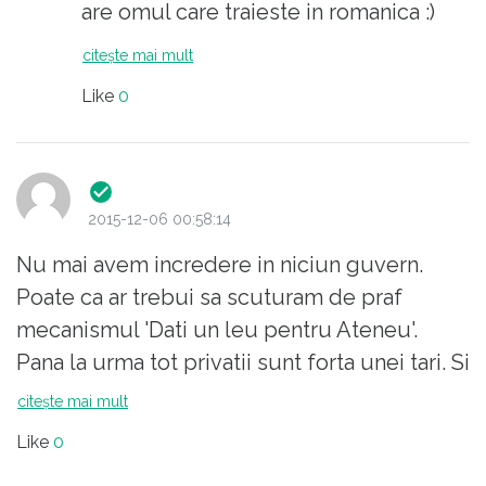
are omul care traieste in romanica :)
citește mai mult
Like
0
2015-12-06 00:58:14
Nu mai avem incredere in niciun guvern.
Poate ca ar trebui sa scuturam de praf
mecanismul 'Dati un leu pentru Ateneu'.
Pana la urma tot privatii sunt forta unei tari. Si
in afara, initiativa privata e cea care face
citește mai mult
diferenta.
Like
0