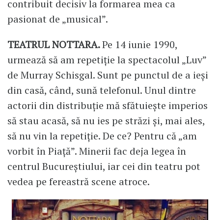
contribuit decisiv la formarea mea ca
pasionat de „musical”.
TEATRUL NOTTARA.
Pe 14 iunie 1990,
urmează să am repetiție la spectacolul „Luv”
de Murray Schisgal. Sunt pe punctul de a ieși
din casă, când, sună telefonul. Unul dintre
actorii din distribuție mă sfătuiește imperios
să stau acasă, să nu ies pe străzi și, mai ales,
să nu vin la repetiție. De ce? Pentru că „am
vorbit în Piață”. Minerii fac deja legea în
centrul Bucureștiului, iar cei din teatru pot
vedea pe fereastră scene atroce.