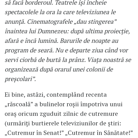
să facă borderoul. Teatrele își încheie
spectacolele la ora la care televiziunea le
anunță. Cinematografele „dau stingerea”
înaintea lui Dumnezeu: după ultima proiecție,
afară e încă lumină. Barurile de noapte au
program de seară. Nu e departe ziua când vor
servi ciorbă de burtă la prânz. Viața noastră se
organizează după orarul unei colonii de
preșcolari”.
Ei bine, astăzi, contemplând recenta
„răscoală” a bulinelor roșii împotriva unui
oraș oricum zguduit zilnic de cutremure
(urmăriți burtierele televiziunilor de știri:
„Cutremur în Senat!” „Cutremur în Sănătate!”