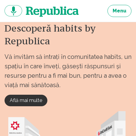
Sari
la
Menu
continut
Descoperă habits by
Republica
Vă invităm să intrați în comunitatea habits, un
spațiu în care înveți, găsești răspunsuri și
resurse pentru a fi mai bun, pentru a avea o
viață mai sănătoasă.
Află mai multe