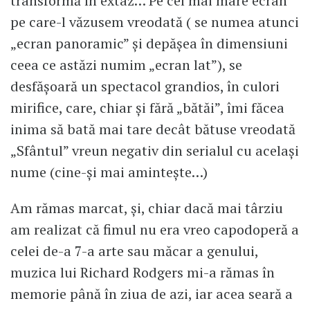
transformă în extaz… Pe cel mai mare ecran
pe care-l văzusem vreodată ( se numea atunci
„ecran panoramic” și depășea în dimensiuni
ceea ce astăzi numim „ecran lat”), se
desfășoară un spectacol grandios, în culori
mirifice, care, chiar și fără „bătăi”, îmi făcea
inima să bată mai tare decât bătuse vreodată
„Sfântul” vreun negativ din serialul cu același
nume (cine-și mai amintește…)
Am rămas marcat, și, chiar dacă mai târziu
am realizat că fimul nu era vreo capodoperă a
celei de-a 7-a arte sau măcar a genului,
muzica lui Richard Rodgers mi-a rămas în
memorie până în ziua de azi, iar acea seară a