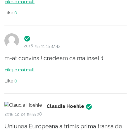
citește mai mult
macchiato ( fundamentala!), intre timp ni se
Like
0
face foame, alegem fructe de mare ???...stil
italian???...sau largim aria???..., daca avem
noroc, poate-l vedem pe Banica junior ori
vreo vedeta tv ( super!)...si daca nu suntem
2016-05-11 15:37:43
deja epuizati, e posibil sa mergem si la
m-at convins ! credeam ca ma insel :)
vreun film misto...
NB Ma tem ca Bucurestiul nu pentru
citește mai mult
renovare e inchis. Renovarea ar include si o
Like
0
raza de speranta.
Claudia Hoehle
2015-12-24 19:55:08
Uniunea Europeana a trimis prima transa de