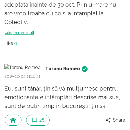
adoptata inainte de 30 oct. Prin urmare nu
are vreo treaba cu ce s-a intamplat la
Colectiv.
citește mai mult
Like
0
Taranu Romeo
2015-12-04 11:16:41
Eu, sunt tânăr, țin să vă mulțumesc pentru
emoționantele întâmplări descrise mai sus,
sunt de puțin timp în bucurești, țin să
precizez că din prima secundă când am
28
Share
pășit aici, m-a cuprins un sentiment special,
citește mai mult