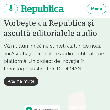
Sari
la
Menu
continut
Vorbește cu Republica și
ascultă editorialele audio
Vă mulțumim că ne sunteți alături de nouă
ani Ascultați editorialele audio publicate pe
platformă. Un proiect de inovație în
tehnologie susținut de DEDEMAN.
Află mai multe