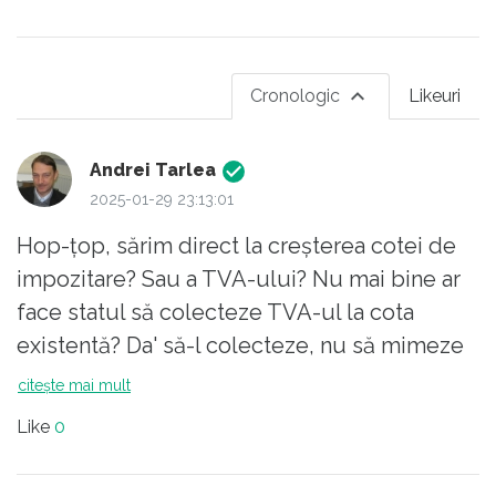
Cronologic
Likeuri
Andrei Tarlea
2025-01-29 23:13:01
Hop-țop, sărim direct la creșterea cotei de
impozitare? Sau a TVA-ului? Nu mai bine ar
face statul să colecteze TVA-ul la cota
existentă? Da' să-l colecteze, nu să mimeze
colectarea.
citește mai mult
Adică tot măgarii care au cărat samarul să fie
Like
0
cocoșați și mai mult? Ca să aibă sinecuriștii
(gen directorii de la RomSilva) salarii,