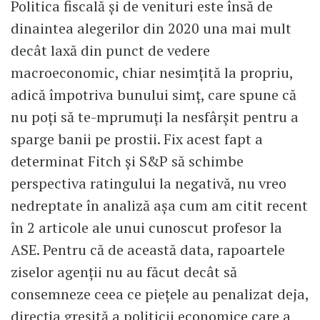
Politica fiscală și de venituri este însă de
dinaintea alegerilor din 2020 una mai mult
decât laxă din punct de vedere
macroeconomic, chiar nesimțită la propriu,
adică împotriva bunului simț, care spune că
nu poți să te-mprumuți la nesfârșit pentru a
sparge banii pe prostii. Fix acest fapt a
determinat Fitch și S&P să schimbe
perspectiva ratingului la negativă, nu vreo
nedreptate în analiză așa cum am citit recent
în 2 articole ale unui cunoscut profesor la
ASE. Pentru că de această data, rapoartele
ziselor agenții nu au făcut decât să
consemneze ceea ce piețele au penalizat deja,
direcția greșită a politicii economice care a