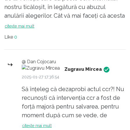
nostru ticăloșit, în legătură cu abuzul
anulării alegerilor. Cât vă mai faceți că acesta
nu există și vorbiți despre orice altceva în
citește mai mult
afară de acesta? Rușine!!!!
Like
0
@ Dan Cojocaru
Zugravu Mircea
2025-01-27 17:36:54
Să înțeleg că dezaprobi actul ccr?! Nu
recunoști că intervenția ccr a fost de
forță majoră pentru salvarea, pentru
moment după cum se vede, de
pericolul, real, al acapararii de catre
citește mai mult