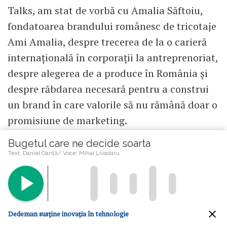
Talks, am stat de vorbă cu Amalia Săftoiu,
fondatoarea brandului românesc de tricotaje
Ami Amalia, despre trecerea de la o carieră
internațională în corporații la antreprenoriat,
despre alegerea de a produce în România și
despre răbdarea necesară pentru a construi
un brand în care valorile să nu rămână doar o
promisiune de marketing.
Bugetul care ne decide soarta
Citește mai mult
Text: Daniel Oanță/ Voce: Mihai Livadaru
Florin Negruțiu
Dedeman susține inovația în tehnologie
Autor fondator