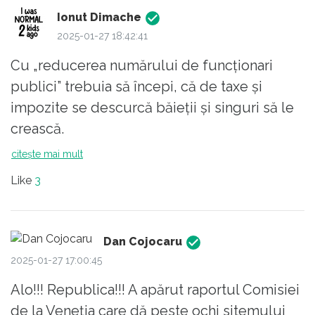
bonusuri și pensii nesimțite?
Ionut Dimache
Creșterea TVA ar trebui să fie păstrată ca
2025-01-27 18:42:41
soluție in extremis, pentru o situație nefastă
Cu „reducerea numărului de funcționari
în care ar izbucni o criză mondială, ca în
publici” trebuia să începi, că de taxe și
2008. Dacă s-ar mări TVA-ul acum, nu am
impozite se descurcă băieții și singuri să le
mai avea niciun colac de salvare decât
crească.
politicile de mega-austeritate impuse de
citește mai mult
FMI.
Like
3
Dan Cojocaru
2025-01-27 17:00:45
Alo!!! Republica!!! A apărut raportul Comisiei
de la Veneția care dă peste ochi sitemului