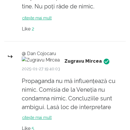
tine. Nu poți râde de nimic.
citește mai mult
Like
2
@ Dan Cojocaru
Zugravu Mircea
2025-01-27 19:40:03
Propaganda nu mă influențează cu
nimic. Comisia de la Veneția nu
condamna nimic. Concluziile sunt
ambigui. Lasă loc de interpretare
tuturor părților. În altă ordine de idei,
citește mai mult
l-am ascultat pe cg. Nu face decat
Like
5