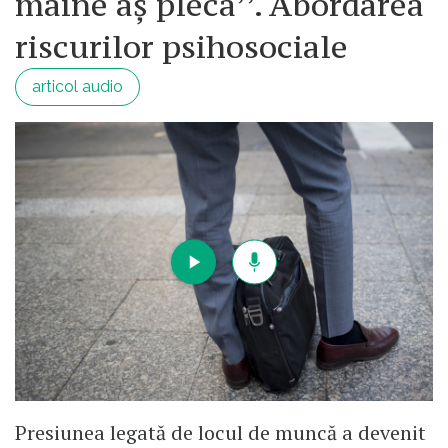
mâine aș pleca’’. Abordarea
riscurilor psihosociale
articol audio
Presiunea legată de locul de muncă a devenit