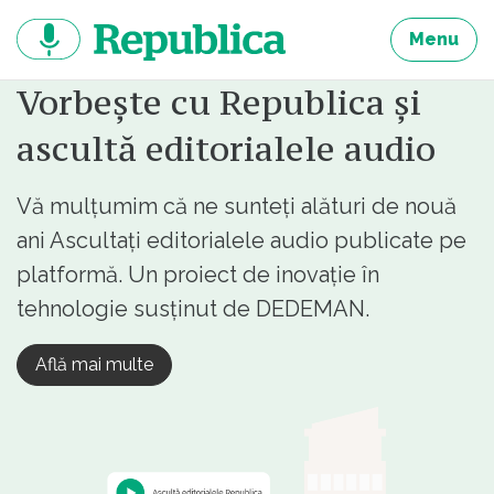
Sari
la
Menu
continut
Vorbește cu Republica și
ascultă editorialele audio
Vă mulțumim că ne sunteți alături de nouă
ani Ascultați editorialele audio publicate pe
platformă. Un proiect de inovație în
tehnologie susținut de DEDEMAN.
Află mai multe