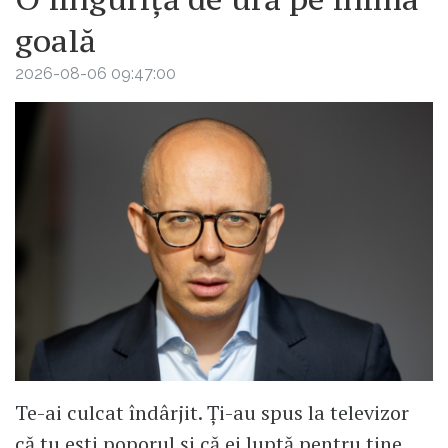
goală
2026-08-06 09:47:00
Te-ai culcat îndârjit. Ți-au spus la televizor
că tu ești poporul și că ei luptă pentru tine.