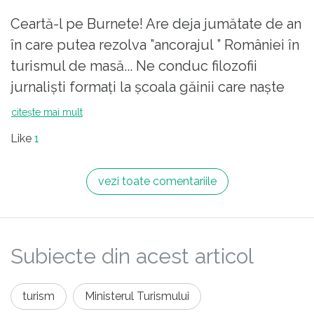
Ceartă-l pe Burnete! Are deja jumătate de an
în care putea rezolva ”ancorajul ” României în
turismul de masă... Ne conduc filozofii
jurnaliști formați la școala găinii care naște
pui vii: ”...Așa cum spune ANAT: „Lipsa de
citește mai mult
acțiune nu e o stare neutră – e un regres
Like
1
programat.””.
vezi toate comentariile
Subiecte din acest articol
turism
Ministerul Turismului