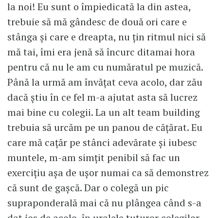
la noi! Eu sunt o împiedicată la din astea,
trebuie să mă gândesc de două ori care e
stânga şi care e dreapta, nu ţin ritmul nici să
mă tai, îmi era jenă să încurc ditamai hora
pentru că nu le am cu număratul pe muzică.
Până la urmă am învăţat ceva acolo, dar zău
dacă ştiu în ce fel m-a ajutat asta să lucrez
mai bine cu colegii. La un alt team building
trebuia să urcăm pe un panou de căţărat. Eu
care mă caţăr pe stânci adevărate şi iubesc
muntele, m-am simţit penibil să fac un
exerciţiu aşa de uşor numai ca să demonstrez
că sunt de gaşcă. Dar o colegă un pic
supraponderală mai că nu plângea când s-a
dat jos de acolo, în uralele tuturor colegilor,