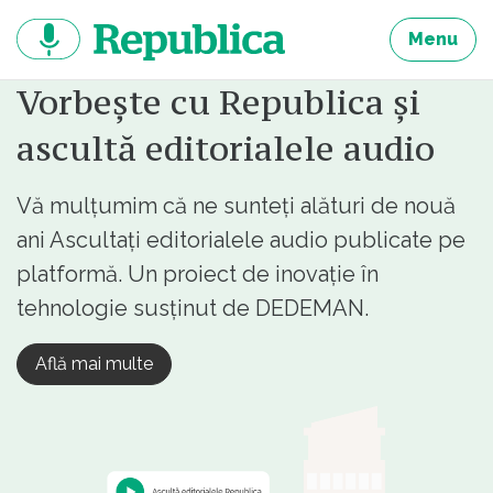
Sari
la
Menu
continut
Vorbește cu Republica și
ascultă editorialele audio
Vă mulțumim că ne sunteți alături de nouă
ani Ascultați editorialele audio publicate pe
platformă. Un proiect de inovație în
tehnologie susținut de DEDEMAN.
Află mai multe