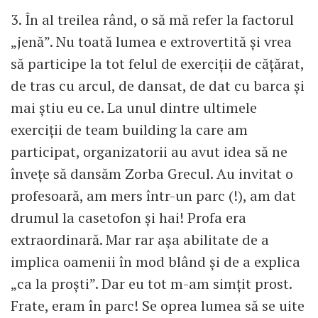
3. În al treilea rând, o să mă refer la factorul
„jenă”. Nu toată lumea e extrovertită şi vrea
să participe la tot felul de exerciţii de căţărat,
de tras cu arcul, de dansat, de dat cu barca şi
mai ştiu eu ce. La unul dintre ultimele
exerciţii de team building la care am
participat, organizatorii au avut idea să ne
înveţe să dansăm Zorba Grecul. Au invitat o
profesoară, am mers într-un parc (!), am dat
drumul la casetofon şi hai! Profa era
extraordinară. Mar rar aşa abilitate de a
implica oamenii în mod blând şi de a explica
„ca la proşti”. Dar eu tot m-am simţit prost.
Frate, eram în parc! Se oprea lumea să se uite