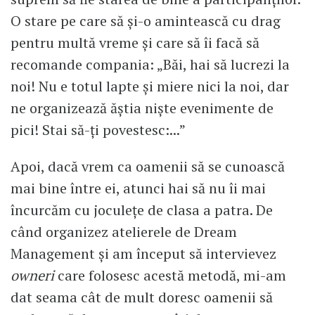
O stare pe care să şi-o amintească cu drag
pentru multă vreme şi care să îi facă să
recomande compania: „Băi, hai să lucrezi la
noi! Nu e totul lapte şi miere nici la noi, dar
ne organizează ăştia nişte evenimente de
pici! Stai să-ţi povestesc:...”
Apoi, dacă vrem ca oamenii să se cunoască
mai bine între ei, atunci hai să nu îi mai
încurcăm cu joculeţe de clasa a patra. De
când organizez atelierele de Dream
Management şi am început să intervievez
owneri
care folosesc acestă metodă, mi-am
dat seama cât de mult doresc oamenii să