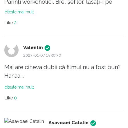
Părinți workoholici. Bre, șefilor, lăsați-i pe
bieții oameni să facă teambuilding cu
citește mai mult
famiile lor. Aveți milă de copii ăia, că că sunt
Like
2
aproape ofrani!
Valentin
2023-01-07 15:30:30
Mai are cineva dubii că filmul nu a fost bun?
Hahaa...
citește mai mult
Like
0
Asavoaei Catalin