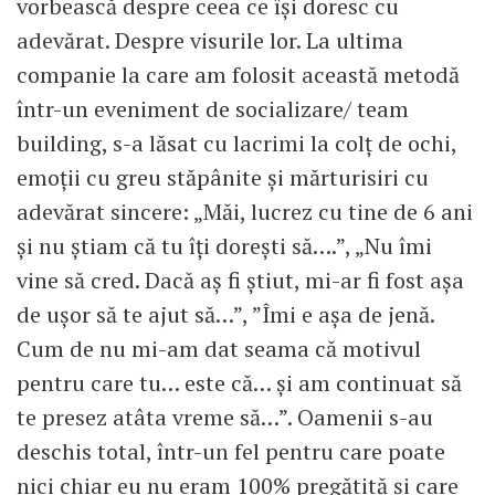
vorbească despre ceea ce îşi doresc cu
adevărat. Despre visurile lor. La ultima
companie la care am folosit această metodă
într-un eveniment de socializare/ team
building, s-a lăsat cu lacrimi la colţ de ochi,
emoţii cu greu stăpânite şi mărturisiri cu
adevărat sincere: „Măi, lucrez cu tine de 6 ani
şi nu ştiam că tu îţi doreşti să….”, „Nu îmi
vine să cred. Dacă aş fi ştiut, mi-ar fi fost aşa
de uşor să te ajut să…”, ”Îmi e aşa de jenă.
Cum de nu mi-am dat seama că motivul
pentru care tu… este că… şi am continuat să
te presez atâta vreme să…”. Oamenii s-au
deschis total, într-un fel pentru care poate
nici chiar eu nu eram 100% pregătită şi care