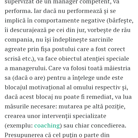
supervizat de un manager competent, va
performa. Iar dacă nu performează şi se
implică în comportamente negative (bârfeşte,
îi descurajează pe cei din jur, vorbeşte de rău
compania, nu îşi îndeplineşte sarcinile
agreate prin fişa postului care a fost corect
scrisă etc.), va face obiectul atenţiei speciale
a managerului. Care va folosi toată măiestria
sa (dacă o are) pentru a înţelege unde este
blocajul motivaţional al omului respectiv şi,
dacă acest blocaj nu poate fi remediat, va lua
măsurile necesare: mutarea pe altă poziţie,
crearea unor intervenţii specializate
(exemplu:
coaching
) sau chiar concedierea.
Presupunerea că cel puţin o parte din