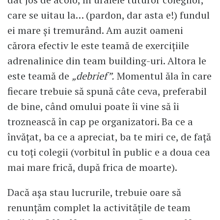
care se uitau la… (pardon, dar asta e!) fundul
ei mare şi tremurând. Am auzit oameni
cărora efectiv le este teamă de exerciţiile
adrenalinice din team building-uri. Altora le
este teamă de
„debrief”.
Momentul ăla în care
fiecare trebuie să spună câte ceva, preferabil
de bine, când omului poate îi vine să îi
troznească în cap pe organizatori. Ba ce a
învăţat, ba ce a apreciat, ba te miri ce, de faţă
cu toţi colegii (vorbitul în public e a doua cea
mai mare frică, după frica de moarte).
Dacă aşa stau lucrurile, trebuie oare să
renunţăm complet la activităţile de team