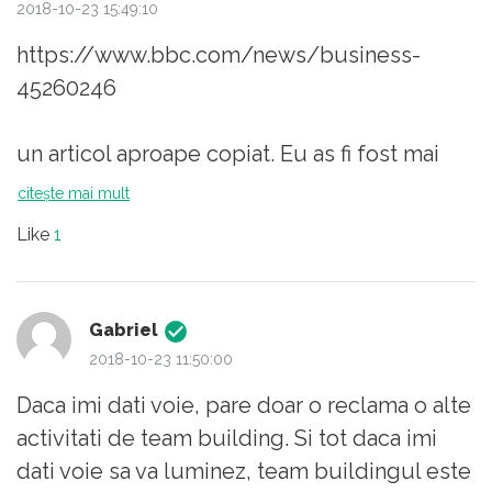
2018-10-23 15:49:10
https://www.bbc.com/news/business-
45260246
un articol aproape copiat. Eu as fi fost mai
atent in ceea ce priveste precizarea surselor
citește mai mult
si as fi citat mai atent. Am lasat linkul mai sus
Like
1
celor interesati pentru a face comparatie.
Gabriel
2018-10-23 11:50:00
Daca imi dati voie, pare doar o reclama o alte
activitati de team building. Si tot daca imi
dati voie sa va luminez, team buildingul este