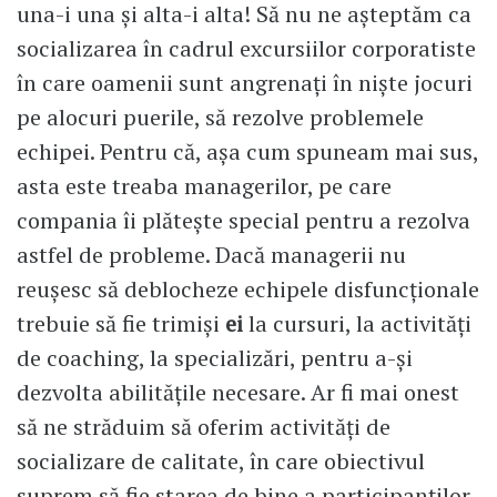
una-i una şi alta-i alta! Să nu ne aşteptăm ca
socializarea în cadrul excursiilor corporatiste
în care oamenii sunt angrenaţi în nişte jocuri
pe alocuri puerile, să rezolve problemele
echipei. Pentru că, aşa cum spuneam mai sus,
asta este treaba managerilor, pe care
compania îi plăteşte special pentru a rezolva
astfel de probleme. Dacă managerii nu
reuşesc să deblocheze echipele disfuncţionale
trebuie să fie trimişi
ei
la cursuri, la activităţi
de coaching, la specializări, pentru a-şi
dezvolta abilităţile necesare. Ar fi mai onest
să ne străduim să oferim activităţi de
socializare de calitate, în care obiectivul
suprem să fie starea de bine a participanţilor.