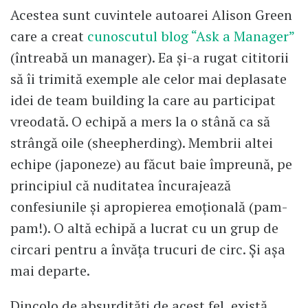
Acestea sunt cuvintele autoarei Alison Green
care a creat
cunoscutul blog “Ask a Manager”
(întreabă un manager). Ea şi-a rugat cititorii
să îi trimită exemple ale celor mai deplasate
idei de team building la care au participat
vreodată. O echipă a mers la o stână ca să
strângă oile (sheepherding). Membrii altei
echipe (japoneze) au făcut baie împreună, pe
principiul că nuditatea încurajează
confesiunile şi apropierea emoţională (pam-
pam!). O altă echipă a lucrat cu un grup de
circari pentru a învăţa trucuri de circ. Şi aşa
mai departe.
Dincolo de absurdităţi de acest fel, există