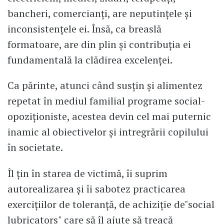
bancheri, comercianți, are neputințele și
inconsistențele ei. Însă, ca breaslă
formatoare, are din plin și contribuția ei
fundamentală la clădirea excelenței.
Ca părinte, atunci când susțin și alimentez
repetat în mediul familial programe social-
opoziționiste, acestea devin cel mai puternic
inamic al obiectivelor și intregrării copilului
în societate.
Îl țin în starea de victimă, îi suprim
autorealizarea și îi sabotez practicarea
exercițiilor de toleranță, de achiziție de"social
lubricators" care să îl ajute să treacă