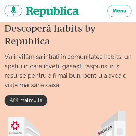
Sari
la
Menu
continut
Descoperă habits by
Republica
Vă invităm să intrați în comunitatea habits, un
spațiu în care înveți, găsești răspunsuri și
resurse pentru a fi mai bun, pentru a avea o
viață mai sănătoasă.
Află mai multe