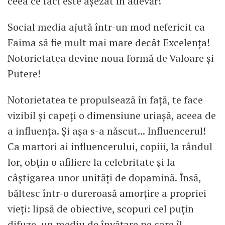
ceea ce faci este așezat în adevăr!
Social media ajută într-un mod nefericit ca
Faima să fie mult mai mare decât Excelența!
Notorietatea devine noua formă de Valoare și
Putere!
Notorietatea te propulsează în față, te face
vizibil și capeți o dimensiune uriașă, aceea de
a influența. Și așa s-a născut... Influencerul!
Ca martori ai influencerului, copiii, la rândul
lor, obțin o afiliere la celebritate și la
câștigarea unor unități de dopamină. Însă,
băltesc într-o dureroasă amorțire a propriei
vieți: lipsă de obiective, scopuri cel puțin
difuze, un mediu de învățare pe care îl