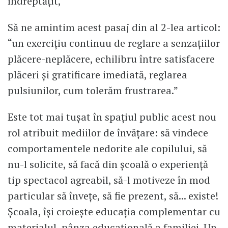
îndreptățit,
Să ne amintim acest pasaj din al 2-lea articol:
“un exercițiu continuu de reglare a senzațiilor
plăcere-neplăcere, echilibru între satisfacere
plăceri și gratificare imediată, reglarea
pulsiunilor, cum tolerăm frustrarea.”
Este tot mai tușat în spațiul public acest nou
rol atribuit mediilor de învățare: să vindece
comportamentele nedorite ale copilului, să
nu-l solicite, să facă din școală o experiență
tip spectacol agreabil, să-l motiveze în mod
particular să învețe, să fie prezent, să... existe!
Școala, își croiește educația complementar cu
materialul, pânza educațională a familiei. Un