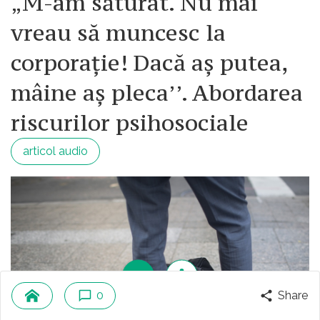
„M-am săturat. Nu mai
vreau să muncesc la
corporație! Dacă aș putea,
mâine aș pleca’’. Abordarea
riscurilor psihosociale
articol audio
0
Share