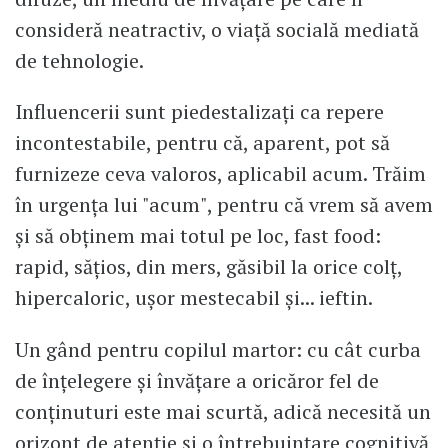
consideră neatractiv, o viață socială mediată
de tehnologie.
Influencerii sunt piedestalizați ca repere
incontestabile, pentru că, aparent, pot să
furnizeze ceva valoros, aplicabil acum. Trăim
în urgența lui "acum", pentru că vrem să avem
și să obținem mai totul pe loc, fast food:
rapid, sățios, din mers, găsibil la orice colț,
hipercaloric, ușor mestecabil și... ieftin.
Un gând pentru copilul martor: cu cât curba
de înțelegere și învățare a oricăror fel de
conținuturi este mai scurtă, adică necesită un
orizont de atenție și o întrebuințare cognitivă