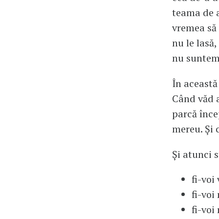
teama de 
vremea să
nu le lasă
nu suntem
În această
Când văd a
parcă încep
mereu. Și 
Și atunci s
fi-voi
fi-voi
fi-voi