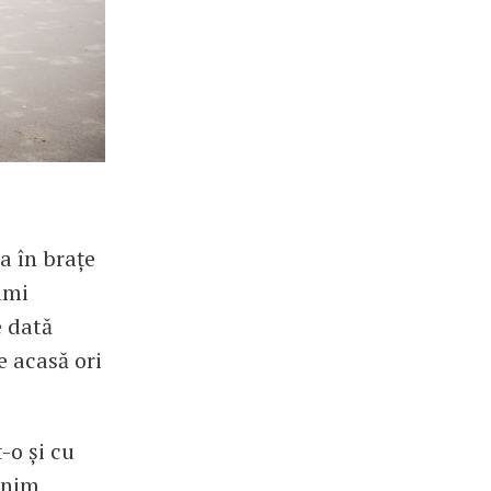
a în brațe
ami
e dată
 acasă ori
-o și cu
minim