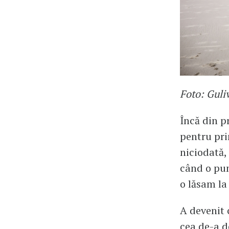
Foto: Guli
Încă din p
pentru pri
niciodată,
când o pun
o lăsam la
A devenit 
cea de-a d