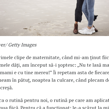
ver/ Getty Images
rimele clipe de maternitate, când mi-am ținut fiic
mele dăți, am început să-i șoptesc: „Nu te lasă m
 mami e cu tine mereu!” Îi repetam asta de fiecar
eam în pătuț, noaptea la culcare, când plecam de
 creșă.
ca o rutină pentru noi, o rutină pe care am aplicat
oua fiică. Pentru că a funcționat: le-a scăzut la 