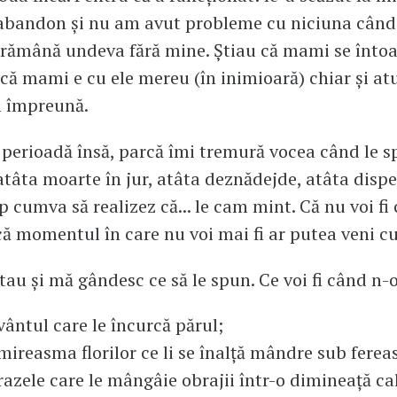
abandon și nu am avut probleme cu niciuna când 
 rămână undeva fără mine. Știau că mami se înto
, că mami e cu ele mereu (în inimioară) chiar și a
 împreună.
 perioadă însă, parcă îmi tremură vocea când le s
tâta moarte în jur, atâta deznădejde, atâta dispe
 cumva să realizez că... le cam mint. Că nu voi fi 
că momentul în care nu voi mai fi ar putea veni c
tau și mă gândesc ce să le spun. Ce voi fi când n-o
 vântul care le încurcă părul;
 mireasma florilor ce li se înalță mândre sub ferea
 razele care le mângâie obrajii într-o dimineață ca