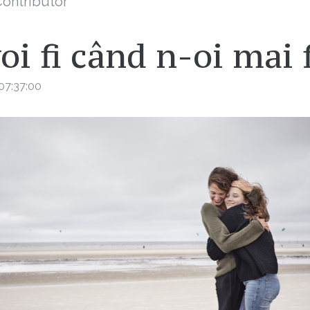
ontributor
oi fi când n-oi mai f
07:37:00