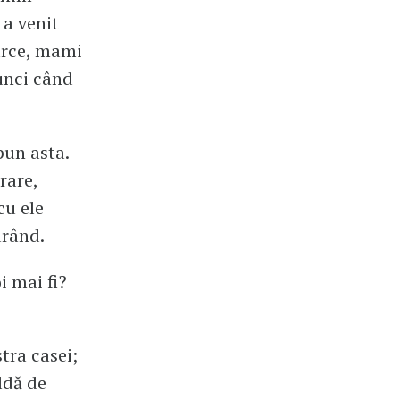
a venit
arce, mami
tunci când
pun asta.
rare,
cu ele
urând.
i mai fi?
stra casei;
ldă de