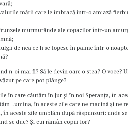
vară;
 valurile mării care le îmbracă într-o amiază fierb
i frunzele murmurânde ale copacilor într-un amur
amnă;
 fulgii de nea ce li se topesc în palme într-o noap
nă?
când n-oi mai fi? Să le devin oare o stea? O voce? 
văzut pe care pot plânge?
ile în care căutăm în jur și în noi Speranța, în aces
tăm Lumina, în aceste zile care ne macină și ne r
, în aceste zile umblăm după răspunsuri: unde se
d se duc? Și cui rămân copiii lor?