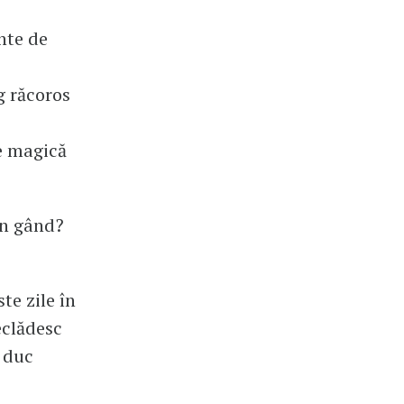
inte de
g răcoros
te magică
Un gând?
te zile în
eclădesc
 duc