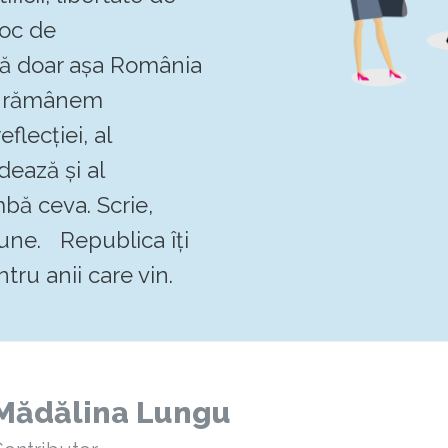
loc de
 că doar așa România
Să rămânem
flecției, al
dează și al
mbă ceva. Scrie,
pune. Republica îți
tru anii care vin.
Mădălina Lungu