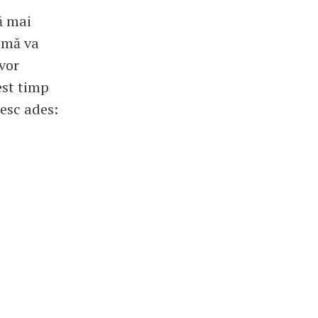
ă mai
e mă va
 vor
est timp
tesc ades: