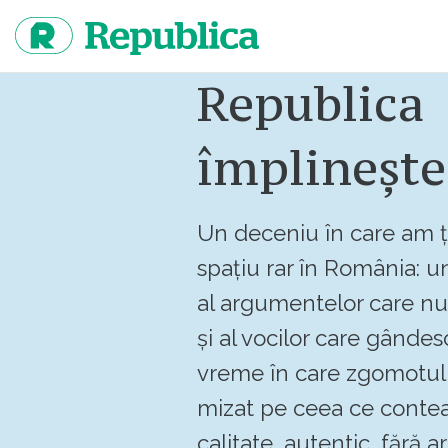
Sari
la
continut
Republica
împlinește
Un deceniu în care am ț
spațiu rar în România: un
al argumentelor care n
și al vocilor care gândes
vreme în care zgomotul 
mizat pe ceea ce contea
calitate, autentic, fără art