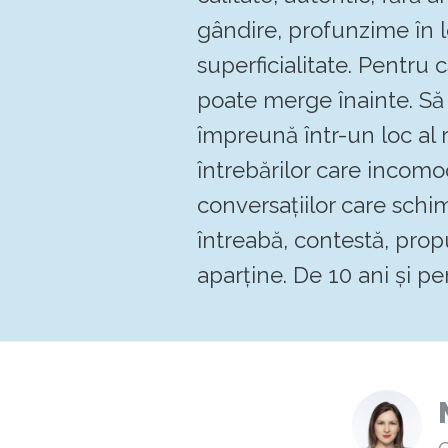
gândire, profunzime în 
superficialitate. Pentru
poate merge înainte. 
împreună într-un loc al re
întrebărilor care incomo
conversațiilor care schi
întreabă, contestă, pro
aparține. De 10 ani și pen