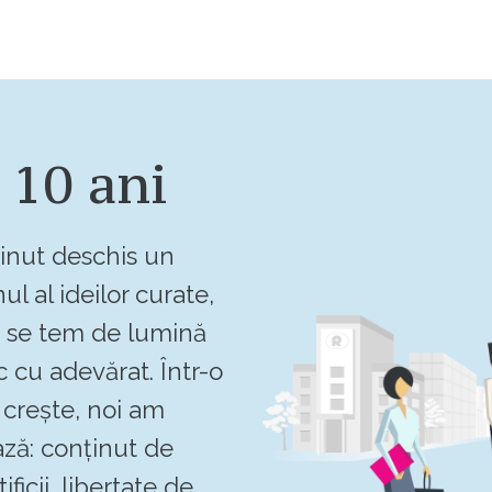
 10 ani
inut deschis un
ul al ideilor curate,
u se tem de lumină
c cu adevărat. Într-o
crește, noi am
ză: conținut de
ificii, libertate de