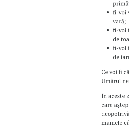
primă
fi-voi
vară;
fi-vo
de to
fi-voi
de iar
Ce voi fi 
Umărul ne
În aceste z
care aștep
deopotrivă
mamele cân