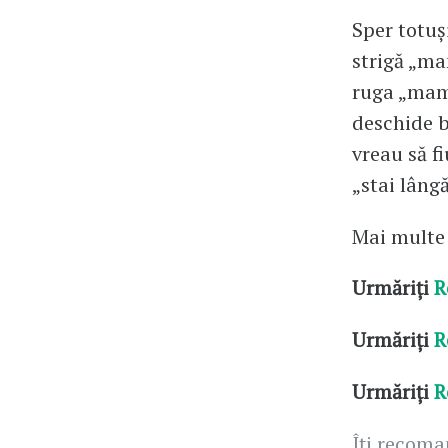
Sper totuș
strigă „ma
ruga „mami
deschide b
vreau să fi
„stai lâng
Mai multe
Urmăriți
R
Urmăriți
R
Urmăriți
R
Îți recom