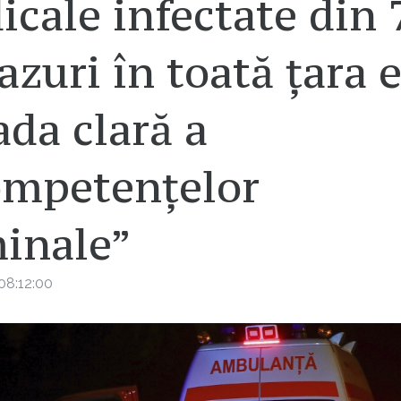
cale infectate din 
azuri în toată țara 
da clară a
ompetențelor
minale”
08:12:00