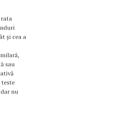
 rata
ânduri
ât și cea a
imilară,
tă sau
cativă
 teste
 dar nu