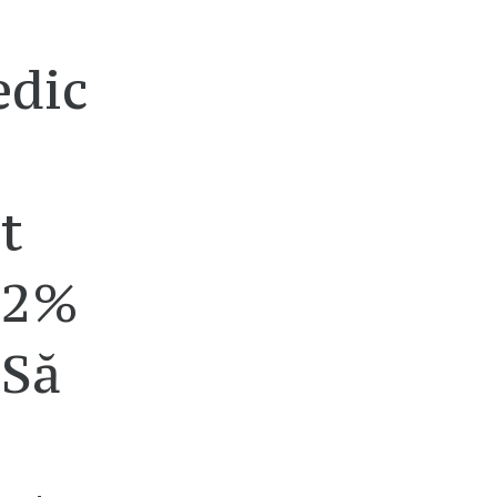
edic
t
22%
 Să