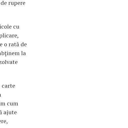
 de rupere
icole cu
plicare,
e o rată de
 abținem la
ezolvate
 carte
n
cum cum
ă ajute
ere,