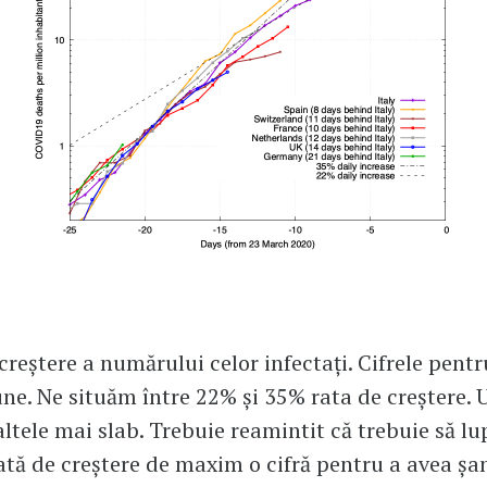
 creștere a numărului celor infectați. Cifrele pen
ne. Ne situăm între 22% și 35% rata de creștere. U
altele mai slab. Trebuie reamintit că trebuie să l
ată de creștere de maxim o cifră pentru a avea șa