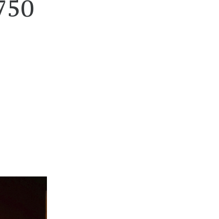
750
e