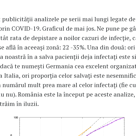
 publicității analizele pe serii mai lungi legate de
prin COVID-19. Graficul de mai jos. Ne pune pe g
tât rata de depistare a noilor cazuri de infecție, c
se află în aceeași zonă: 22 -35%. Una din două: ori
a noastră în a salva pacienții deja infectați este s
 dacă te numești Germania cea excelent organiza
 Italia, ori proporția celor salvați este nesemnifi
a numărul mult prea mare al celor infectați (fie cu
au nu). România este la început pe aceste analize,
trăim în iluzii.