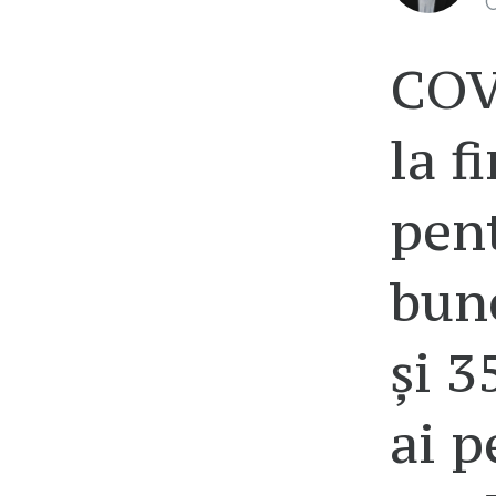
C
COV
la f
pen
bun
și 3
ai p