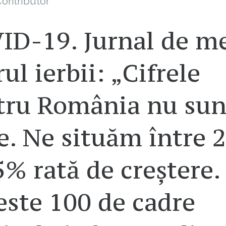
ontributor
ID-19. Jurnal de m
irul ierbii: „Cifrele
tru România nu sun
e. Ne situăm între 
5% rată de creștere.
este 100 de cadre