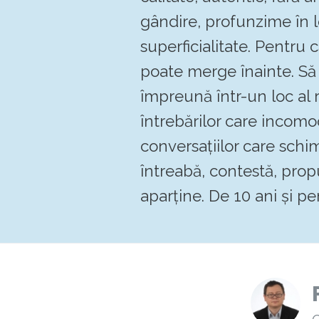
gândire, profunzime în 
superficialitate. Pentru
poate merge înainte. 
împreună într-un loc al re
întrebărilor care incomo
conversațiilor care schi
întreabă, contestă, pro
aparține. De 10 ani și pen