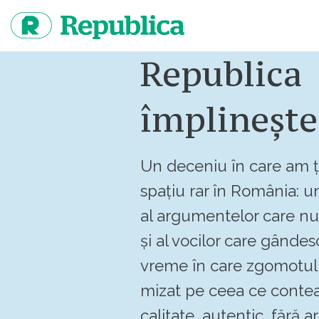
Sari
la
continut
Republica
împlinește
Un deceniu în care am ț
spațiu rar în România: un
al argumentelor care n
și al vocilor care gândes
vreme în care zgomotul 
mizat pe ceea ce contea
calitate, autentic, fără art