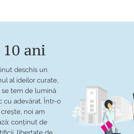
 10 ani
inut deschis un
ul al ideilor curate,
u se tem de lumină
c cu adevărat. Într-o
crește, noi am
ză: conținut de
ificii, libertate de