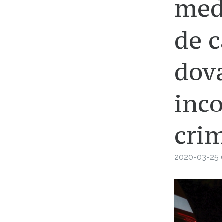
medi
de c
dova
inc
cri
2020-03-25 