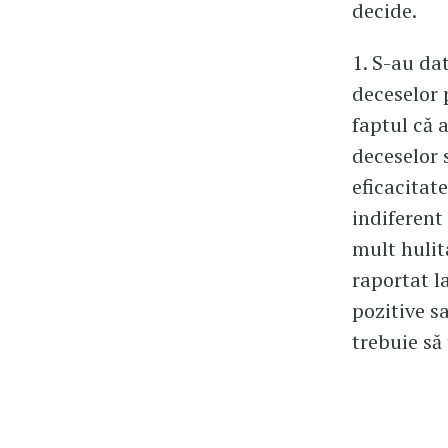
decide.
1. S-au dat
deceselor 
faptul că a
deceselor 
eficacitate
indiferent
mult hulita
raportat l
pozitive s
trebuie să 