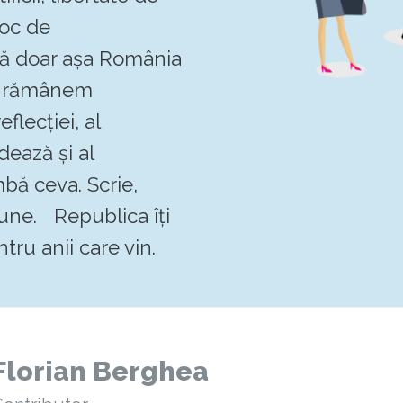
loc de
 că doar așa România
Să rămânem
flecției, al
dează și al
mbă ceva. Scrie,
pune. Republica îți
tru anii care vin.
Florian Berghea