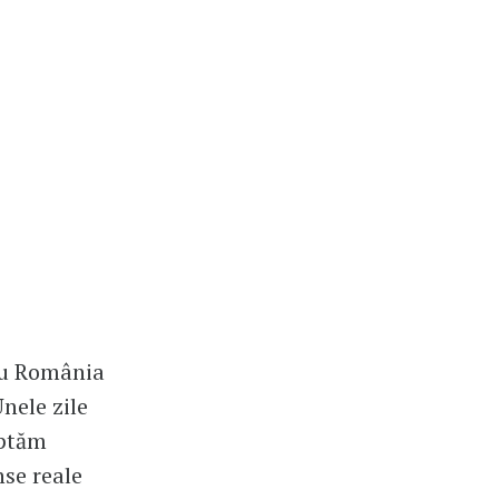
tru România
nele zile
uptăm
nse reale