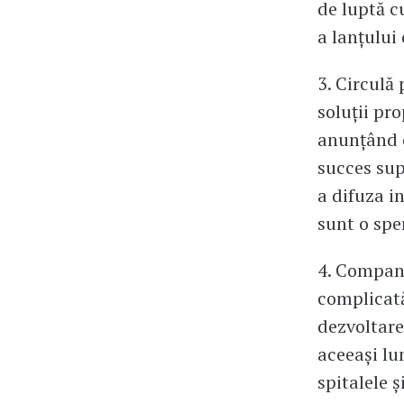
de luptă c
a lanțului 
3. Circulă 
soluții pr
anunțând c
succes sup
a difuza in
sunt o spe
4. Compani
complicată
dezvoltare
aceeași lu
spitalele ș