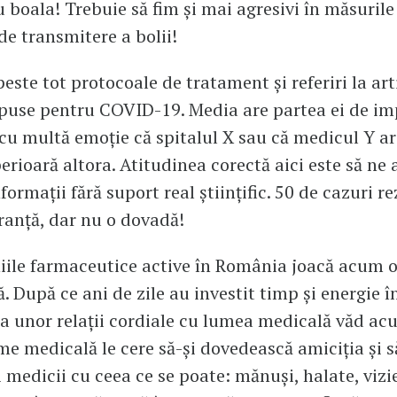
u boala! Trebuie să fim și mai agresivi în măsurile
de transmitere a bolii!
peste tot protocoale de tratament și referiri la art
opuse pentru COVID-19. Media are partea ei de im
u multă emoție că spitalul X sau că medicul Y ar
erioară altora. Atitudinea corectă aici este să ne
formații fără suport real științific. 50 de cazuri r
ranță, dar nu o dovadă!
ile farmaceutice active în România joacă acum o
. După ce ani de zile au investit timp și energie î
a unor relații cordiale cu lumea medicală văd a
me medicală le cere să-și dovedească amiciția și s
i medicii cu ceea ce se poate: mănuși, halate, vizi