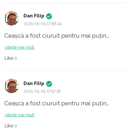
oți si ticăloși dintre voi o să împungeți fuga,
Dan Filip
dacă nu ati făcut-o încă. Neam de sclavi
2025-05-05 17:58:44
dacopati!
Ceașcă a fost ciuruit pentru mai puțin…
citește mai mult
Like
0
Dan Filip
2025-05-05 17:57:18
Ceașcă a fost ciuruit pentru mai puțin…
citește mai mult
Like
0