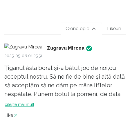
Cronologic
Likeuri
Zugravu Mircea
2025-05-06 01:25:51
Țiganul ăsta borat și-a bătut joc de noi,cu
acceptul nostru. Să ne fie de bine și altă dată
să acceptăm să ne dăm pe mâna liftelor
nespălate. Punem botul la pomeni, de data
asta în bani, care ne vor ieși pe nas și dacă îi
citește mai mult
vom mai primi. Si nu ne lecuim, așteptăm
Like
2
alte pomeni, care nu vor mai veni, de la niște
golani din străfundurile mahalalelor, tot