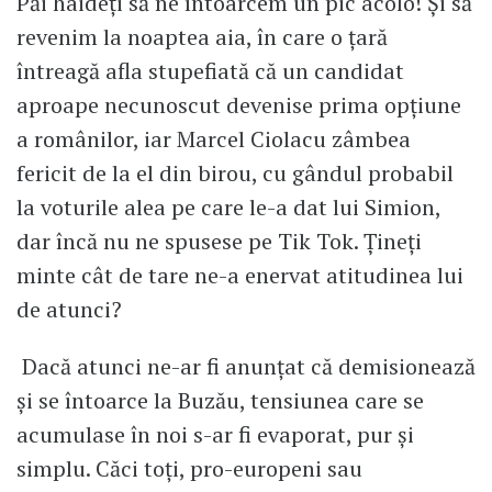
Păi haideți să ne întoarcem un pic acolo! Și să
revenim la noaptea aia, în care o țară
întreagă afla stupefiată că un candidat
aproape necunoscut devenise prima opțiune
a românilor, iar Marcel Ciolacu zâmbea
fericit de la el din birou, cu gândul probabil
la voturile alea pe care le-a dat lui Simion,
dar încă nu ne spusese pe Tik Tok. Țineți
minte cât de tare ne-a enervat atitudinea lui
de atunci?
Dacă atunci ne-ar fi anunțat că demisionează
și se întoarce la Buzău, tensiunea care se
acumulase în noi s-ar fi evaporat, pur și
simplu. Căci toți, pro-europeni sau