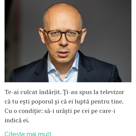
Te-ai culcat îndârjit. Ți-au spus la televizor
că tu ești poporul și că ei luptă pentru tine.
Cu o condiție: să-i urăști pe cei pe care-i
indică ei.
Citește mai mult