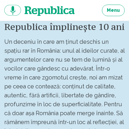
Sari
la
Menu
continut
Republica împlinește 10 ani
Un deceniu în care am ținut deschis un
spațiu rar în România: unul al ideilor curate, al
argumentelor care nu se tem de lumină și al
vocilor care gândesc cu adevărat. Într-o
vreme în care zgomotul crește, noi am mizat
pe ceea ce contează: conținut de calitate,
autentic, fără artificii, libertate de gândire,
profunzime în loc de superficialitate. Pentru
că doar așa România poate merge înainte. Să
rămânem împreună într-un loc al reflecției, al