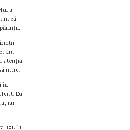
lul a
țeam că
ărinții.
rinții
ci era
u atenția
ă intre.
 în
ferit. Eu
u, iar
e noi, în