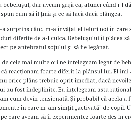
u bebelușul, dar aveam grijă ca, atunci când i-l 
i spun cum să îl țină și ce să facă dacă plângea.
-a surprins când m-a învățat el feluri noi în care s
uri diferite de a-l culca. Bebelușului îi plăcea să
ect pe antebrațul soțului și să fie legănat.
 de cele mai multe ori ne înțelegeam legat de be
că reacționam foarte diferit la plânsul lui. El îm
 nu orice plâns trebuie oprit imediat, dacă nevoil
ui au fost îndeplinite. Eu înțelegeam asta rațional
am cum devin tensionată. Și probabil că acela a f
mente în care m-am simțit „activată” de copil. 
pe care aveam să îl experimentez foarte des în cr