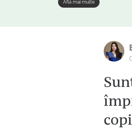
Află mai multe
C
Sun
împ
copi