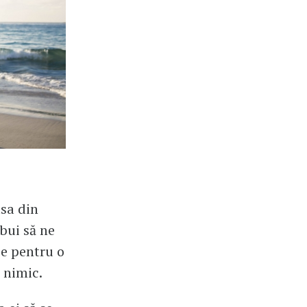
sa din
ebui să ne
ie pentru o
 nimic.