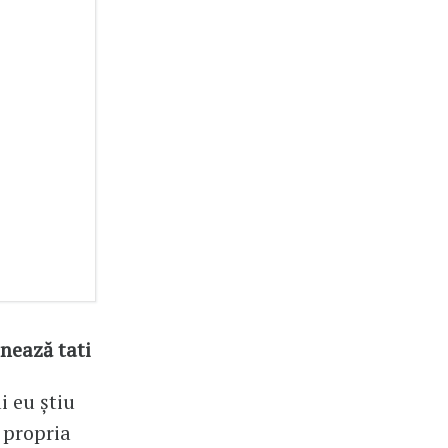
nează tati
 eu știu
e propria