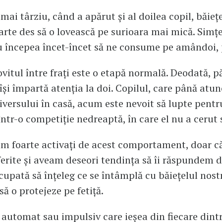
mai târziu, când a apărut și al doilea copil, băiețe
arte des să o lovească pe surioara mai mică. Sim
u începea încet-încet să ne consume pe amândoi, p
vitul între frați este o etapă normală. Deodată, pă
își împartă atenția la doi. Copilul, care până atun
iversului în casă, acum este nevoit să lupte pentr
într-o competiție nedreaptă, în care el nu a cerut s
am foarte activați de acest comportament, doar că
erite și aveam deseori tendința să îi răspundem di
upată să înțeleg ce se întâmplă cu băiețelul nostr
ă o protejeze pe fetiță.
automat sau impulsiv care ieșea din fiecare dintr