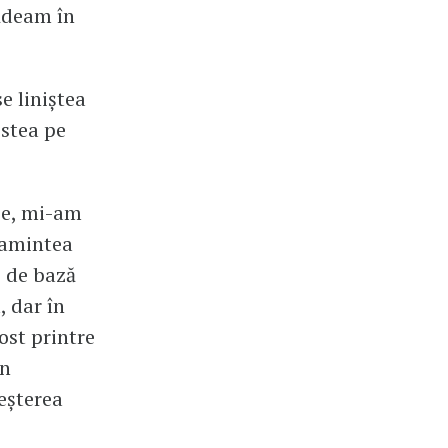
dădeam în
e liniștea
 stea pe
be, mi-am
i amintea
e de bază
, dar în
ost printre
Un
eșterea