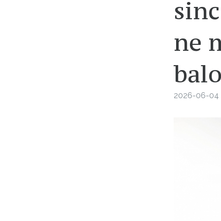
sinc
ne m
balo
2026-06-04 