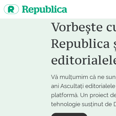
Sari
la
continut
Vorbește c
Republica ș
editorialel
Vă mulțumim că ne sunte
ani Ascultați editorialel
platformă. Un proiect de
tehnologie susținut d