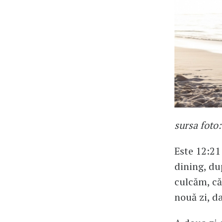
sursa foto
Este 12:21
dining, dup
culcăm, că 
nouă zi, d