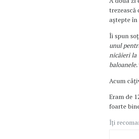
A doua zi e
trezească c
aștepte în
Îi spun so
unul pentru
nicăieri la
baloanele.
Acum câțiv
Eram de 1
foarte bin
Îți recom