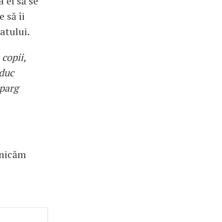
 ei să se
 să îi
atului.
 copii,
duc
sparg
unicăm