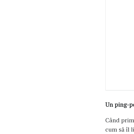
Un ping-po
Când primu
cum să îl 