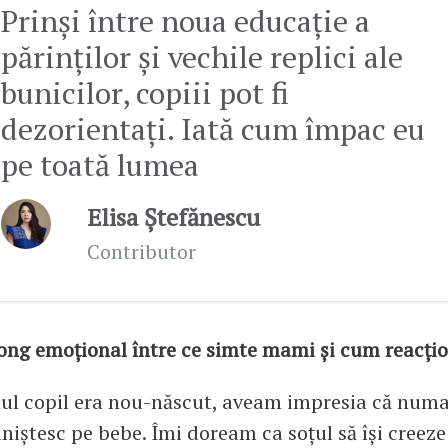
Prinși între noua educație a
părinților și vechile replici ale
bunicilor, copiii pot fi
dezorientați. Iată cum împac eu
pe toată lumea
Elisa Ștefănescu
Contributor
ng emoțional între ce simte mami și cum reacțio
l copil era nou-născut, aveam impresia că numai
liniștesc pe bebe. Îmi doream ca soțul să își creez