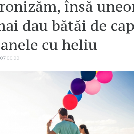
ronizăm, însă uneo
ai dau bătăi de ca
anele cu heliu
07:00:00