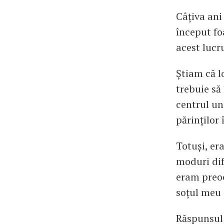
Câțiva ani 
început fo
acest lucr
Știam că lo
trebuie să 
centrul un
părinților 
Totuși, er
moduri dif
eram preoc
soțul meu s
Răspunsul 