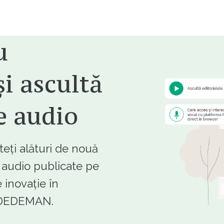
u
i ascultă
e audio
ți alături de nouă
e audio publicate pe
 inovație în
e DEDEMAN.