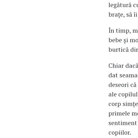
legătură c
brațe, să î
În timp, m
bebe și mod
burtică dir
Chiar dacă
dat seama 
deseori că
ale copilul
corp simțe
primele mo
sentiment 
copiilor.