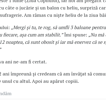
ste 1 iunie (Ziua Copilului), iar noi am pregătit ca
u câte o jucărie și un balon cu heliu, surpriză care
 sufragerie. Am rămas cu niște heliu de la ziua băi
țului:
„Mergi și tu, te rog, să umfli 3 baloane pentru
 fiecare, așa cum am stabilit.”
Îmi spune:
„Nu mă 
 12 noaptea, că sunt obosit și iar mă enervez că se 
”
a ani ne-am fi certat.
2 ani împreună și credeam că am învățat să com
e unul cu altul. Apoi au apărut copiii.
andăm