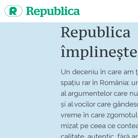
Sari
la
continut
Republica
împlinește
Un deceniu în care am ț
spațiu rar în România: un
al argumentelor care n
și al vocilor care gândes
vreme în care zgomotul 
mizat pe ceea ce contea
calitate, autentic, fără art