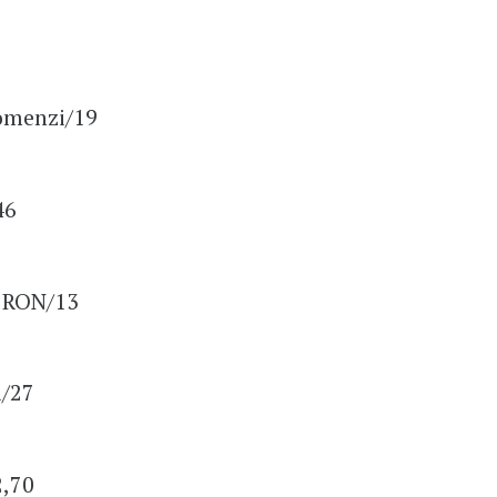
omenzi/19
46
 RON/13
i/27
,70