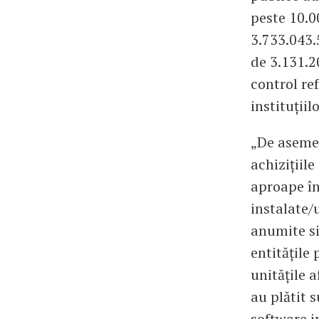
peste 10.0
3.733.043.
de 3.131.2
control ref
instituțiil
„De asemen
achizițiil
aproape în
instalate/u
anumite si
entitățile
unitățile 
au plătit 
software i