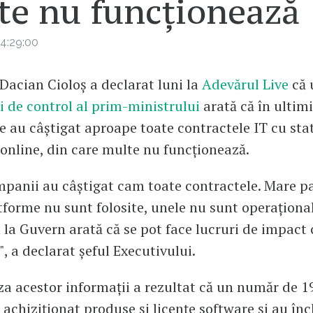
te nu funcționează
4:29:00
Dacian Cioloș a declarat luni la
Adevărul Live
că
i de control al prim-ministrului
arată că în ultimi
e au câștigat aproape toate contractele IT cu sta
online, din care multe nu funcționează.
panii au câștigat cam toate contractele. Mare pa
tforme nu sunt folosite, unele nu sunt operațional
 la Guvern arată că se pot face lucruri de impact 
", a declarat șeful Executivului.
za acestor informații a rezultat că un număr de 19
 achiziționat produse și licențe software și au înc