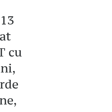
-13
at
T cu
ni,
arde
ne,