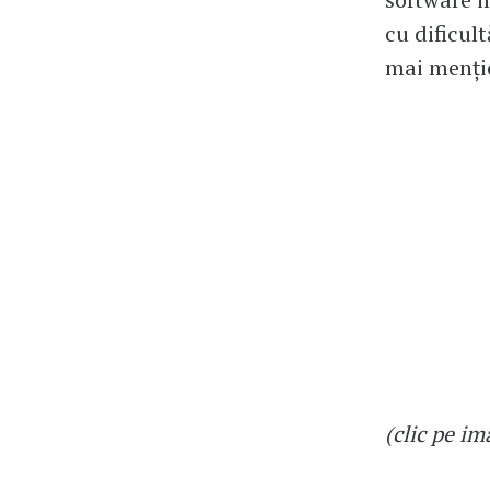
cu dificult
mai mențio
(clic pe i