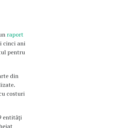
 un
raport
i cinci ani
tul pentru
rte din
izate.
cu costuri
 entități
heiat