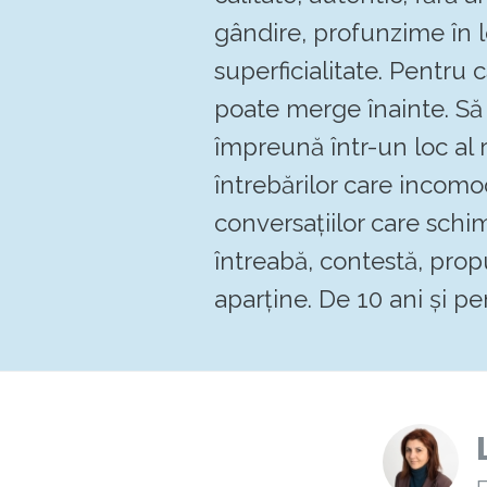
gândire, profunzime în 
superficialitate. Pentru
poate merge înainte. 
împreună într-un loc al re
întrebărilor care incomo
conversațiilor care schi
întreabă, contestă, pro
aparține. De 10 ani și pen