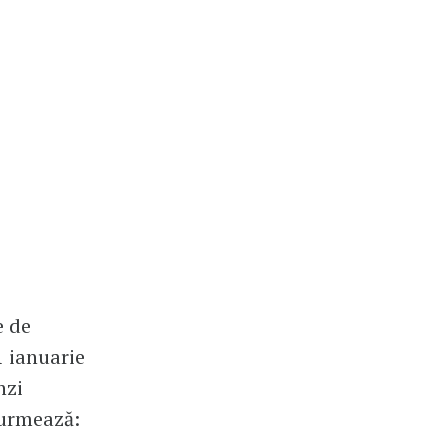
e de
1 ianuarie
nzi
 urmează: