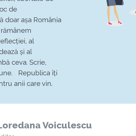
loc de
 că doar așa România
Să rămânem
flecției, al
dează și al
mbă ceva. Scrie,
pune. Republica îți
tru anii care vin.
Loredana Voiculescu