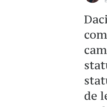
E
Dac
comp
cam 
stat
stat
de l