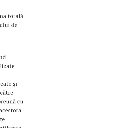
ma totală
ului de
ind
lizate
d
icate și
 către
mpreună cu
 acestora
țe
ntificate