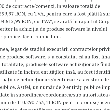
00 de contracte/comenzi, în valoare totală de
559,97 RON, cu TVA, pentru care a fost plătită su
04.615,99 RON, cu TVA”, se arată în raportul Corp
eritor la achiziția de produse software la nivelul
or publice, făcut public luni.
ea, legat de stadiul executării contractelor priv
e de produse software, s-a constatat că au fost fina
 totalitate, produsele software achiziționate fiin
tilizate în incinta entităților, însă, au fost identif
tuații de nefuncționare/neutilizare a acestora de
 publice. Astfel, un număr de 9 entități publice î
aflate în subordinea/coordonarea/sub autoritatea
suma de 110.290.733,41 RON pentru produse/licen
nstalate, dar neutilizate, neimplementate sau ide