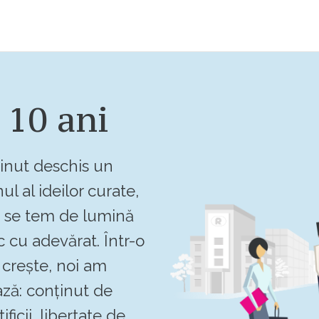
 10 ani
inut deschis un
ul al ideilor curate,
u se tem de lumină
c cu adevărat. Într-o
crește, noi am
ză: conținut de
ificii, libertate de