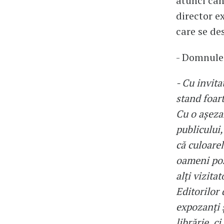
atunci cân
director e
care se de
- Domnule 
- Cu invita
stand foar
Cu o așezar
publicului,
că culoare
oameni posi
alți vizita
Editorilor 
expozanți ș
librărie, c