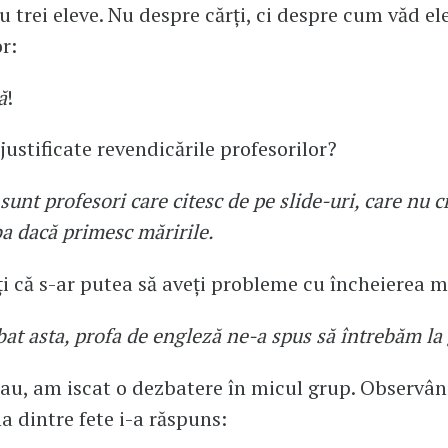
u trei eleve. Nu despre cărți, ci despre cum văd el
r:
ă
!
 justificate revendicările profesorilor?
sunt profesori care citesc de pe slide-uri, care nu c
a dacă primesc măririle.
ți că s-ar putea să aveți probleme cu încheierea m
bat asta, profa de engleză ne-a spus să întrebăm la
eau, am iscat o dezbatere în micul grup. Observâ
na dintre fete i-a răspuns: