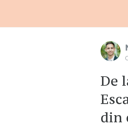
C
De l
Esca
din 