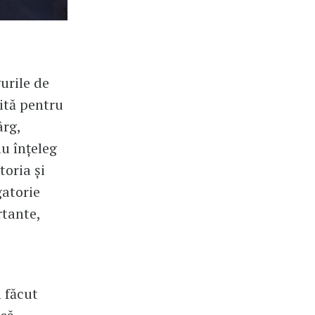
urile de
vită pentru
ârg,
nu înțeleg
toria și
gatorie
rtante,
 făcut