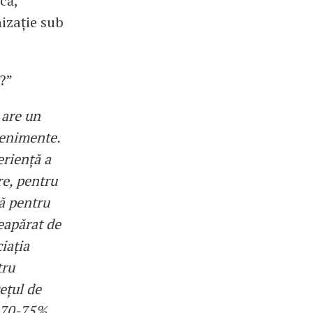
că,
nizație sub
?”
e are un
venimente.
eriență a
re, pentru
ă pentru
neapărat de
ciația
tru
ețul de
a 70-75%.