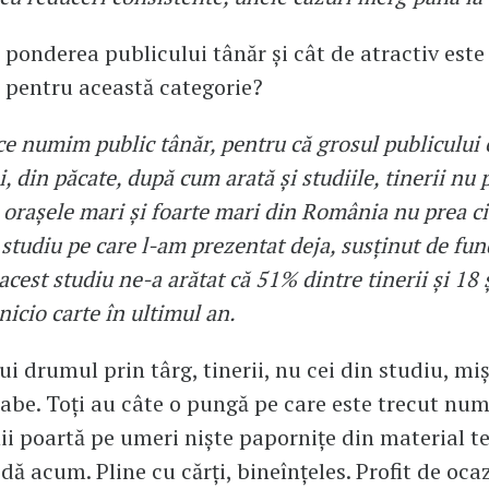
e ponderea publicului tânăr și cât de atractiv este
 pentru această categorie?
ce numim public tânăr, pentru că grosul publicului 
i, din păcate, după cum arată și studiile, tinerii nu 
n orașele mari și foarte mari din România nu prea c
 studiu pe care l-am prezentat deja, susținut de fun
acest studiu ne-a arătat că 51% dintre tinerii și 18 
 nicio carte în ultimul an.
ui drumul prin târg, tinerii, nu cei din studiu, mi
rabe. Toți au câte o pungă pe care este trecut num
nii poartă pe umeri niște papornițe din material te
ă acum. Pline cu cărți, bineînțeles. Profit de ocaz