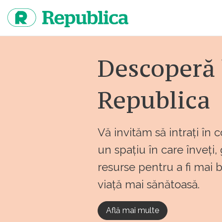
Sari
la
continut
Descoperă 
Republica
Vă invităm să intrați în 
un spațiu în care înveți,
resurse pentru a fi mai 
viață mai sănătoasă.
Află mai multe