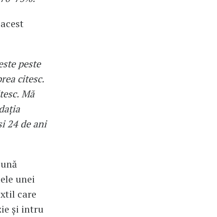
 acest
este peste
prea citesc.
itesc. Mă
dația
și 24 de ani
șună
ele unei
xtil care
ie și intru