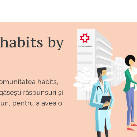
habits by
comunitatea habits,
 găsești răspunsuri și
bun, pentru a avea o