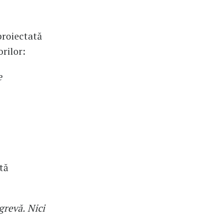
 proiectată
rilor:
e
tă
 grevă. Nici