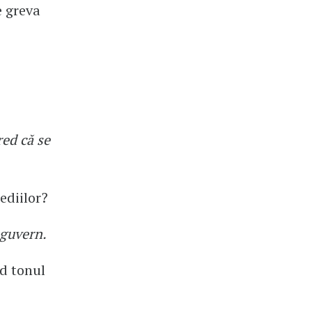
e greva
red că se
ediilor?
 guvern.
nd tonul