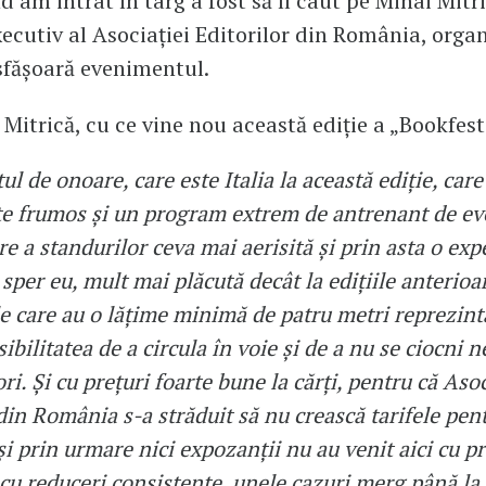
d am intrat în târg a fost să îl caut pe Mihai Mitri
xecutiv al Asociației Editorilor din România, orga
sfășoară evenimentul.
Mitrică, cu ce vine nou această ediție a „Bookfest
tul de onoare, care este Italia la această ediție, car
te frumos și un program extrem de antrenant de e
e a standurilor ceva mai aerisită și prin asta o exp
 sper eu, mult mai plăcută decât la edițiile anterioa
le care au o lățime minimă de patru metri reprezint
bilitatea de a circula în voie și de a nu se ciocni 
tori. Și cu prețuri foarte bune la cărți, pentru că Aso
din România s-a străduit să nu crească tarifele pen
i prin urmare nici expozanții nu au venit aici cu pr
i cu reduceri consistente, unele cazuri merg până l