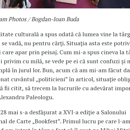
uam Photos / Bogdan-Ioan Buda
itate culturală a spus odată că lumea vine la târg
 se vadă, nu pentru cărți. Situația asta este potri
ii care apar prin peisaj. Cum mi-a spus cineva la t
i privim cu milă, se vede pe ei că sunt confuzi și 
mplă în jurul lor. Bun, acum că am mi-am făcut da
at cuvântul „politicieni” în articol, situație obli
ă fii citit, să trecem la lucrurile cu adevărat impo
Alexandru Paleologu.
i 28 mai s-a desfășurat a XVI-a ediție a Salonului
nal de Carte „Bookfest”. Primul lucru pe care l-am