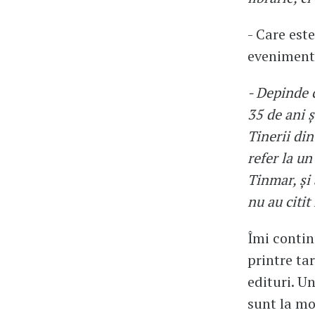
- Care est
eveniment
- Depinde 
35 de ani ș
Tinerii di
refer la un
Tinmar, și 
nu au citit
Îmi contin
printre ta
edituri. U
sunt la mod