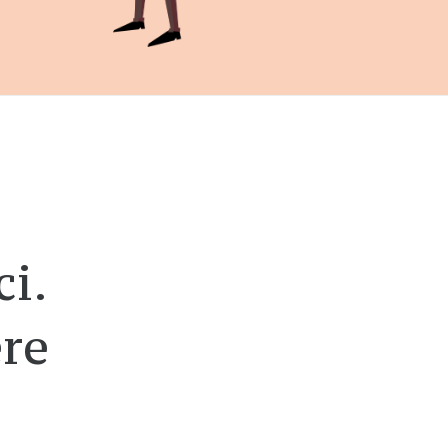
ci.
ere