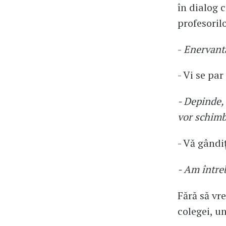
în dialog c
profesorilo
-
Enervant
- Vi se par
- Depinde, 
vor schimb
- Vă gândi
- Am între
Fără să vr
colegei, u