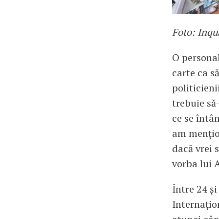
Foto: Inq
O personal
carte ca să
politicien
trebuie să-
ce se întâ
am mențion
dacă vrei s
vorba lui 
Între 24 ș
Internațio