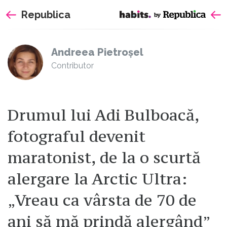
Sari
Republica
la
continut
Andreea Pietroșel
Contributor
Drumul lui Adi Bulboacă,
fotograful devenit
maratonist, de la o scurtă
alergare la Arctic Ultra:
„Vreau ca vârsta de 70 de
ani să mă prindă alergând”