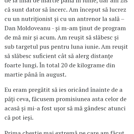
de la final de martie până în iunie, dar am zis
că sunt dator să încerc. Am început să lucrez
cu un nutriționist și cu un antrenor la sală –
Dan Moldoveanu - și m-am ținut de program
de mă mir și acum. Am reușit să slăbesc și
sub targetul pus pentru luna iunie. Am reușit
să slăbesc suficient cât să alerg distanțe
foarte lungi. În total 20 de kilograme din
martie până în august.
Eu eram pregătit să ies oricând înainte de a
păți ceva, făcusem promisiunea asta celor de
acasă și mi-a fost ușor să mă gândesc atunci
că pot ieși.
Prima chestie mai extremă pe care am făcut