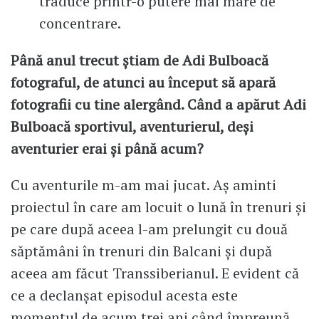
traduce printr-o putere mai mare de
concentrare.
Până anul trecut știam de Adi Bulboacă
fotograful, de atunci au început să apară
fotografii cu tine alergând. Când a apărut Adi
Bulboacă sportivul, aventurierul, deși
aventurier erai și până acum?
Cu aventurile m-am mai jucat. Aș aminti
proiectul în care am locuit o lună în trenuri și
pe care după aceea l-am prelungit cu două
săptămâni în trenuri din Balcani și după
aceea am făcut Transsiberianul. E evident că
ce a declanșat episodul acesta este
momentul de acum trei ani când împreună