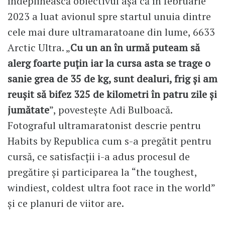
îndeplinească obiectivul așa că în februarie
2023 a luat avionul spre startul unuia dintre
cele mai dure ultramaratoane din lume, 6633
Arctic Ultra. „
Cu un an în urmă puteam să
alerg foarte puțin iar la cursa asta se trage o
sanie grea de 35 de kg, sunt dealuri, frig și am
reușit să bifez 325 de kilometri în patru zile și
jumătate
”, povestește Adi Bulboacă.
Fotograful ultramaratonist descrie pentru
Habits by Republica cum s-a pregătit pentru
cursă, ce satisfacții i-a adus procesul de
pregătire și participarea la “the toughest,
windiest, coldest ultra foot race in the world”
și ce planuri de viitor are.