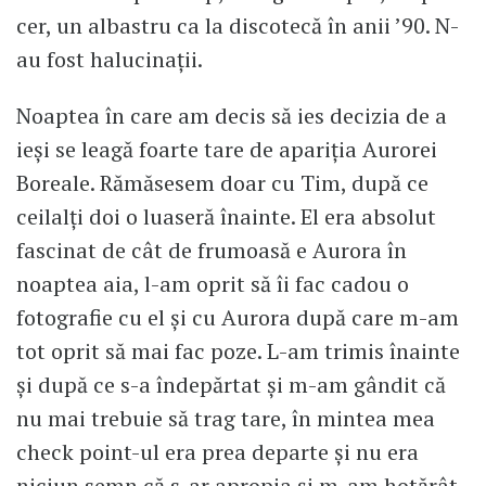
cer, un albastru ca la discotecă în anii ’90. N-
au fost halucinații.
Noaptea în care am decis să ies decizia de a
ieși se leagă foarte tare de apariția Aurorei
Boreale. Rămăsesem doar cu Tim, după ce
ceilalți doi o luaseră înainte. El era absolut
fascinat de cât de frumoasă e Aurora în
noaptea aia, l-am oprit să îi fac cadou o
fotografie cu el și cu Aurora după care m-am
tot oprit să mai fac poze. L-am trimis înainte
și după ce s-a îndepărtat și m-am gândit că
nu mai trebuie să trag tare, în mintea mea
check point-ul era prea departe și nu era
niciun semn că s-ar apropia și m-am hotărât