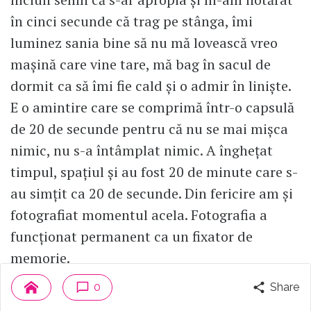
în cinci secunde că trag pe stânga, îmi
luminez sania bine să nu mă lovească vreo
mașină care vine tare, mă bag în sacul de
dormit ca să îmi fie cald și o admir în liniște.
E o amintire care se comprimă într-o capsulă
de 20 de secunde pentru că nu se mai mișca
nimic, nu s-a întâmplat nimic. A înghețat
timpul, spațiul și au fost 20 de minute care s-
au simțit ca 20 de secunde. Din fericire am și
fotografiat momentul acela. Fotografia a
funcționat permanent ca un fixator de
memorie.
0
Share
Sania mea, pentru că îi dădusem roțile jos,