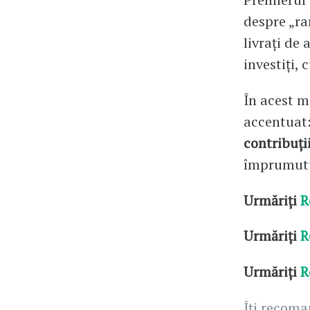
despre „ra
livrați de
investiți, 
În acest m
accentuat
contribuți
împrumutur
Urmăriți
R
Urmăriți
R
Urmăriți
R
Îți recom