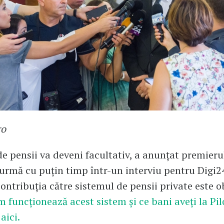
ro
 de pensii va deveni facultativ, a anunțat premieru
urmă cu puțin timp într-un interviu pentru Digi24
ntribuția către sistemul de pensii private este ob
 funcționează acest sistem și ce bani aveți la Pil
aici.