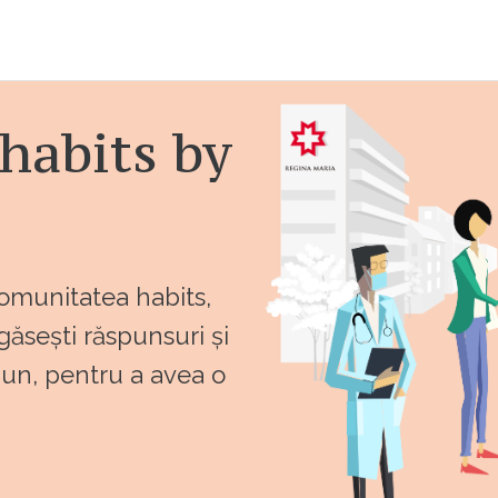
habits by
comunitatea habits,
 găsești răspunsuri și
bun, pentru a avea o