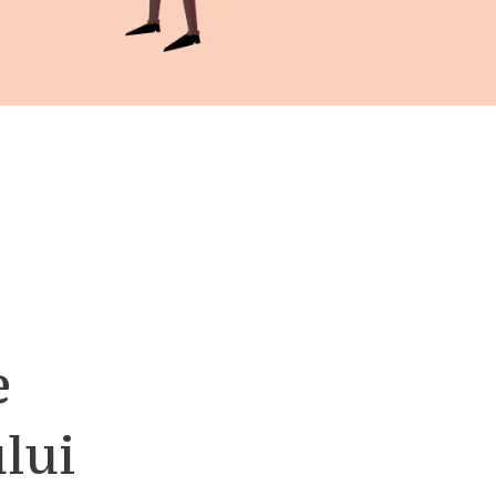
e
lui