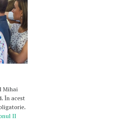
l Mihai
. În acest
ligatorie.
onul II