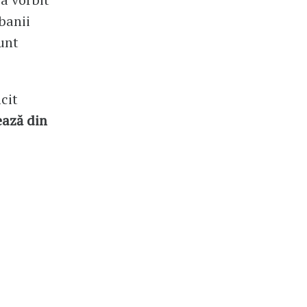
 banii
sunt
cit
ează din