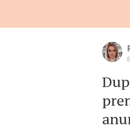
E
După
pre
anu