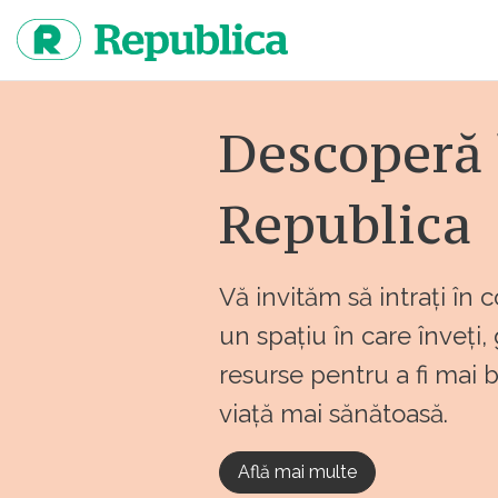
Sari
la
continut
Descoperă 
Republica
Vă invităm să intrați în 
un spațiu în care înveți,
resurse pentru a fi mai 
viață mai sănătoasă.
Află mai multe