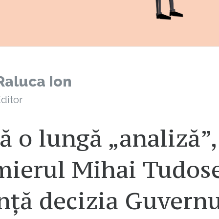
Raluca Ion
ditor
 o lungă „analiză”,
mierul Mihai Tudos
nță decizia Guvernu