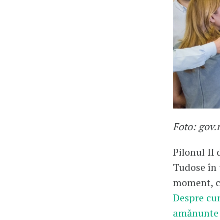
Foto: gov.
Pilonul II
Tudose în 
moment, co
Despre cum
amănunte 