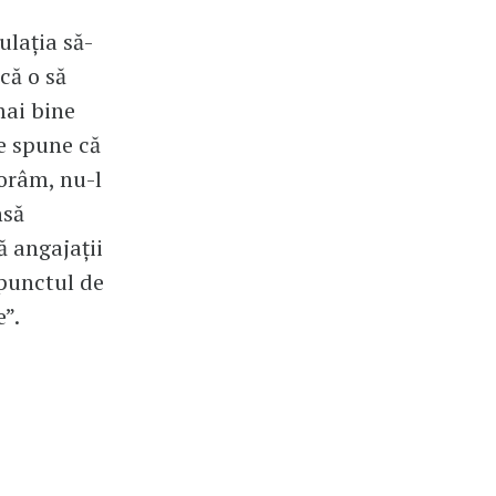
ulația să-
că o să
mai bine
e spune că
morâm, nu-l
nsă
ă angajații
„punctul de
e”.