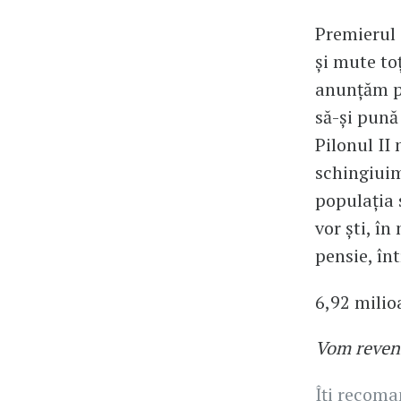
Premierul 
și mute toț
anunțăm po
să-și pună
Pilonul II
schingiuim
populația 
vor ști, î
pensie, în
6,92 milio
Vom reven
Îți recom