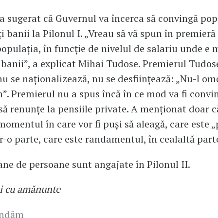
a sugerat că Guvernul va încerca să convingă pop
i banii la Pilonul I. „Vreau să vă spun în premieră 
pulația, în funcție de nivelul de salariu unde e 
 banii”, a explicat Mihai Tudose. Premierul Tudos
 nu se naționalizează, nu se desființează: „Nu-l o
”. Premierul nu a spus încă în ce mod va fi convi
să renunțe la pensiile private. A menționat doar c
n momentul în care vor fi puși să aleagă, care este 
tr-o parte, care este randamentul, în cealaltă part
ane de persoane sunt angajate în Pilonul II.
i cu amănunte
andăm