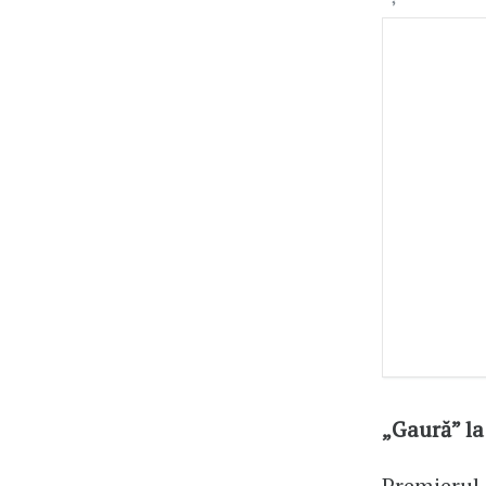
„Gaură” la
Premierul 