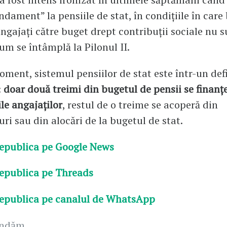
ndament” la pensiile de stat, în condițiile în care
 angajați către buget drept contribuții sociale nu 
cum se întâmplă la Pilonul II.
oment, sistemul pensiilor de stat este într-un defi
:
doar două treimi din bugetul de pensii se finanț
ile angajaților
, restul de o treime se acoperă din
i sau din alocări de la bugetul de stat.
epublica pe Google News
epublica pe Threads
epublica pe canalul de WhatsApp
andăm