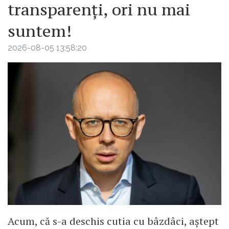
transparenți, ori nu mai
suntem!
2026-08-05 13:58:20
Acum, că s-a deschis cutia cu bâzdâci, aștept