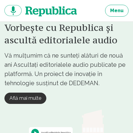
Sari
la
Menu
continut
Vorbește cu Republica și
ascultă editorialele audio
Vă mulțumim că ne sunteți alături de nouă
ani Ascultați editorialele audio publicate pe
platformă. Un proiect de inovație în
tehnologie susținut de DEDEMAN.
Află mai multe