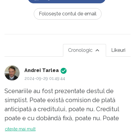
Folosește contul de email
Cronologic
Likeuri
Andrei Tarlea
2024-09-29 01:49:44
Scenariile au fost prezentate destul de
simplist. Poate există comision de plată
anticipată a creditului, poate nu. Creditul
poate e cu dobândă fixă, poate nu. Poate
există oportunități de refinanțare avantajoasă
citește mai mult