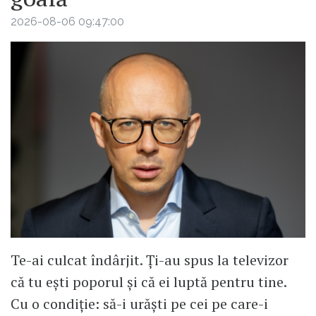
2026-08-06 09:47:00
Te-ai culcat îndârjit. Ți-au spus la televizor
că tu ești poporul și că ei luptă pentru tine.
Cu o condiție: să-i urăști pe cei pe care-i