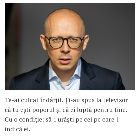
Te-ai culcat îndârjit. Ți-au spus la televizor
că tu ești poporul și că ei luptă pentru tine.
Cu o condiție: să-i urăști pe cei pe care-i
indică ei.