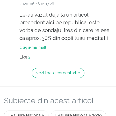
comentarii?
2020-06-16 01:17:26
Le-ati vazut deja la un articol
precedent aici pe republica, este
vorba de sondajul ires din care reiese
ca aprox. 30% din copii luau meditatii
inainte de ugenta, 8% in starea de
citește mai mult
urgenta. Evident asta ii include si pe
Like
2
cei care iau meditatii pentru ca vor (de
ex. sa treaca de la nota 8 la nota 10) si
vezi toate comentariile
pe cei care chiar au nevoie de
meditatii ca sa ia o nota de trecere. Tot
acel 30% rezulta si dintr-un sondaj mai
Subiecte din acest articol
vechi pe care chiar dvs. l-ati adus in
discutie mai demult la un alt articol de
pe republica, pare sa fie un rezultat
Evaluare Națională
Evaluare Națională 2020