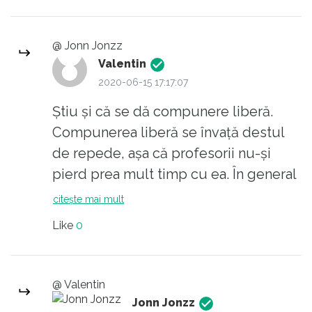
@ Jonn Jonzz
Valentin
2020-06-15 17:17:07
Ştiu şi că se dă compunere liberă.
Compunerea liberă se învaţă destul
de repede, aşa că profesorii nu-şi
pierd prea mult timp cu ea. În general
te scoţi la compunere.
citește mai mult
Like
0
@ Valentin
Jonn Jonzz