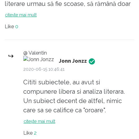
literare urmau să fie scoase, să rămână doar
partea de conversaţie şi creativitate
citește mai mult
(compunere). Era o discuţie întreagă. În fine,
Like
0
acum au scăpat. Urmează comentariile alea
indigeste de la bac şi gata cu critica literară!
Dacă n-au căpătat reflexul condiţionat de a
@ Valentin
arunca orice carte în foc e bine. S-ar zice că
Jonn Jonzz
pot începe să înveţe lectura în modul cel
2020-06-15 10:46:41
mai autodidact cu putinţă, pentru că în
Cititi subiectele, au avut si
şcoală nu prea se face.
compunere libera si analiza literara.
Un subiect decent de altfel, nimic
care sa se califice ca "oroare".
citește mai mult
Like
2