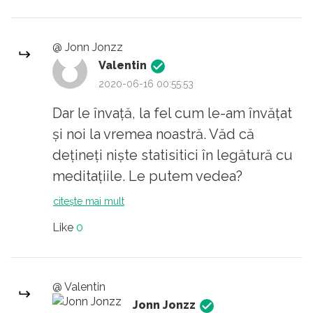
moment ce am cazut de acord ca acel
unic standard... tocmai ca nu exista?
@ Jonn Jonzz
Valentin
2020-06-16 00:55:53
Dar le învaţă, la fel cum le-am învăţat
şi noi la vremea noastră. Văd că
deţineţi nişte statisitici în legătură cu
meditaţiile. Le putem vedea?
P.S.: Hm, se pare că opiniile despre
citește mai mult
educaţie s-au înteţit în ultima vreme.
Like
0
Cereaţi dovezi despre persoane
implicate în educaţie care blamează
sistemul. Aţi avut timp să parcurgeţi
@ Valentin
linkurile pe care vi le-am oferit? Ceva
Jonn Jonzz