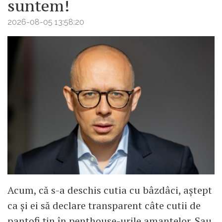
suntem!
2026-08-05 13:58:20
Acum, că s-a deschis cutia cu bâzdâci, aștept
ca și ei să declare transparent câte cutii de
pantofi țin în penthouse-urile amantelor. Sau