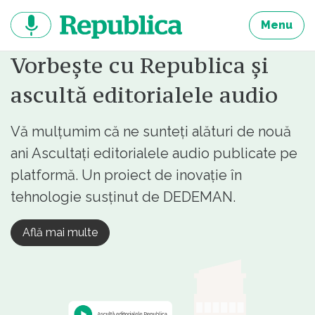
Sari
la
Menu
continut
Vorbește cu Republica și
ascultă editorialele audio
Vă mulțumim că ne sunteți alături de nouă
ani Ascultați editorialele audio publicate pe
platformă. Un proiect de inovație în
tehnologie susținut de DEDEMAN.
Află mai multe