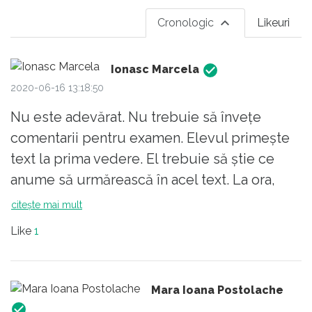
Cronologic
Likeuri
Ionasc Marcela
2020-06-16 13:18:50
Nu este adevărat. Nu trebuie să învețe
comentarii pentru examen. Elevul primește
text la prima vedere. El trebuie să știe ce
anume să urmărească în acel text. La ora,
elevul interpretează cu ajutorul profesorului
citește mai mult
alte texte.
Like
1
Mara Ioana Postolache