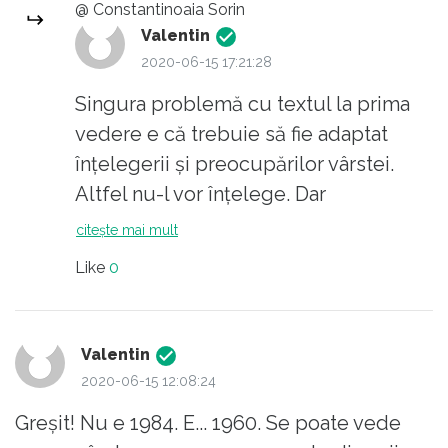
bănățean..Sorin Titel ...
@ Constantinoaia Sorin
Valentin
2020-06-15 17:21:28
Singura problemă cu textul la prima
vedere e că trebuie să fie adaptat
înţelegerii şi preocupărilor vârstei.
Altfel nu-l vor înţelege. Dar
învăţământul românesc e as în a da
citește mai mult
texte fără nicio legătură cu vârsta şi
Like
0
preocuparea.
Valentin
2020-06-15 12:08:24
Greşit! Nu e 1984. E... 1960. Se poate vede