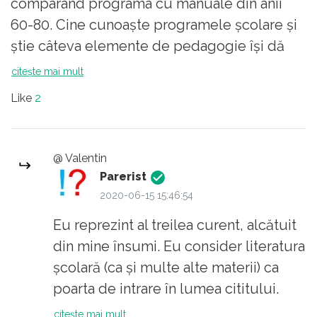
comparând programa cu manuale din anii
60-80. Cine cunoaşte programele şcolare şi
ştie câteva elemente de pedagogie îşi dă
seama de cusături. Programele şcolare sunt
citește mai mult
un fel de Frankenstein, o bătălie între partea
Like
2
conservatoare şi cea reformistă. Mai mult,
întreg sistemul este o bătălie între
conservatorism şi reformism, cu urmări
@ Valentin
grave suportate de elevi.
Parerist
2020-06-15 15:46:54
Cum funcţionează cele două variante,
Eu reprezint al treilea curent, alcătuit
aplicate disciplinei pe care o numim
din mine însumi. Eu consider literatura
literatură?
școlară (ca și multe alte materii) ca
poarta de intrare în lumea cititului.
1. Aripa reformistă - consideră literatura un
Rolul ei este îți trezească apetitul
citește mai mult