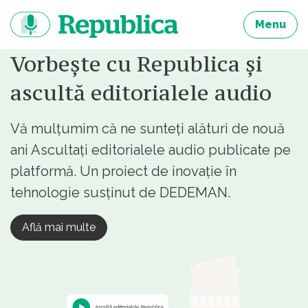
Sari
la
Menu
continut
Vorbește cu Republica și
ascultă editorialele audio
Vă mulțumim că ne sunteți alături de nouă
ani Ascultați editorialele audio publicate pe
platformă. Un proiect de inovație în
tehnologie susținut de DEDEMAN.
Află mai multe