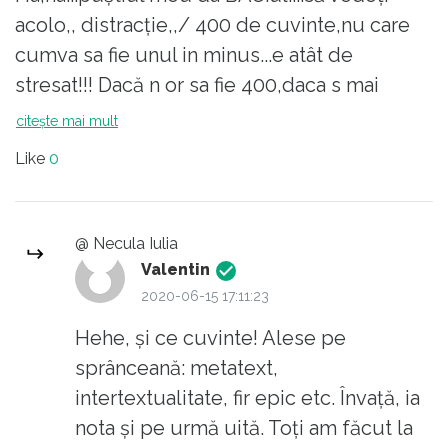
Eu tot am o nedumerire: despre ce
acolo,, distracție,,/ 400 de cuvinte,nu care
comentarii vorbim la clasa a opta?
cumva sa fie unul in minus...e atât de
stresat!!! Dacă n or sa fie 400,daca s mai
putine si pierde la notă...Eu,ca părinte,abia
citește mai mult
aștept sa se termine,sa fie toti on siguranță si
Like
0
sănătoși după...
@ Necula Iulia
Valentin
2020-06-15 17:11:23
Hehe, şi ce cuvinte! Alese pe
sprânceană: metatext,
intertextualitate, fir epic etc. Învaţă, ia
nota şi pe urmă uită. Toţi am făcut la