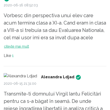
2020-06-16 08:52:03
Vorbesc din perspectiva unui elev care
acum termina clasa a XI-a. Cand eram in clasa
a VIII-a si trebuia sa dau Evaluarea Nationala,
cel mai usor imi era sa invat dupa acele
"modele" sau "schite" de eseuri. Stiam unde
citește mai mult
trebuie sa fac aplicatie pe text - iar asta o
Like
1
reuseam foarte bine, dar nu eram inca in
stare sa scriu un intreg comentariu de una
singura, fara acel tipar. Acel tipar ma ajuta,
Alexandra Ldjad
imi explica teoria despre un anumit stil
2020-06-15 21:31:00
literar. Evaluarea a trecut, am luat 10 la
Transmite-ti domnului Virgil Iantu Felicitări
romana, si am intrat la liceu. Iar aici chiar am
pentru ca s-a băgat în seamă. De unde
inceput sa avem discutii libere despre
reiese îngradirea libertatii in analiza critică a