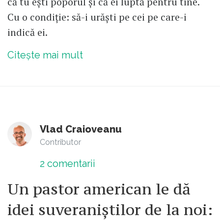
că tu ești poporul și că ei luptă pentru tine.
Nu toţi devenim filologi. Exemplul de
Cu o condiție: să-i urăști pe cei pe care-i
sus e cel mai simplu, însă nenorocirile
indică ei.
pe care le regurgitează elevii la
bacalaureat sunt crunte.
Citește mai mult
Vlad Craioveanu
Contributor
2
comentarii
Un pastor american le dă
idei suveraniștilor de la noi: