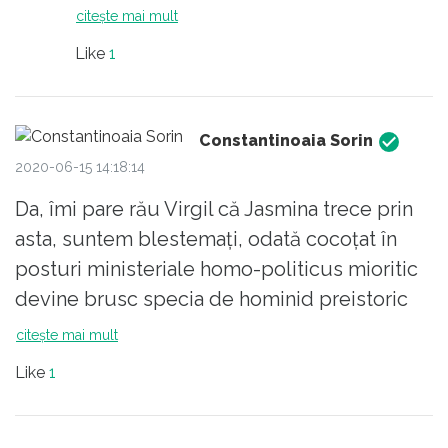
fel. Ăsta e învăţământul românesc: o
citește mai mult
aiureală continuă.
Like
1
Constantinoaia Sorin
2020-06-15 14:18:14
Da, îmi pare rău Virgil că Jasmina trece prin
asta, suntem blestemați, odată cocoțat în
posturi ministeriale homo-politicus mioritic
devine brusc specia de hominid preistoric
de grotă, grup & familie... incert de clasificat
citește mai mult
între primate dar cu predispoziție la furat și
Like
1
mințit! ...dar uite ironic azi la subiectul I era
de analizat un text scris de un