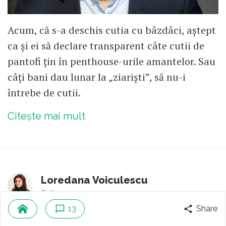
Acum, că s-a deschis cutia cu bâzdâci, aștept
ca și ei să declare transparent câte cutii de
pantofi țin în penthouse-urile amantelor. Sau
câți bani dau lunar la „ziariști”, să nu-i
întrebe de cutii.
Citește mai mult
Loredana Voiculescu
Editor
13
Share
2
comentarii