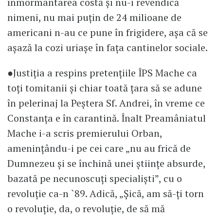
înmormântarea costă și nu-i revendică
nimeni, nu mai puțin de 24 milioane de
americani n-au ce pune în frigidere, așa că se
așază la cozi uriașe în fața cantinelor sociale.
●Justiția a respins pretențiile ÎPS Mache ca
toți tomitanii și chiar toată țara să se adune
în pelerinaj la Peștera Sf. Andrei, în vreme ce
Constanța e în carantină. Înalt Preamâniatul
Mache i-a scris premierului Orban,
amenințându-i pe cei care „nu au frică de
Dumnezeu și se închină unei științe absurde,
bazată pe necunoscuți specialiști”, cu o
revoluție ca-n `89. Adică, „Șică, am să-ți torn
o revoluție, da, o revoluție, de să mă