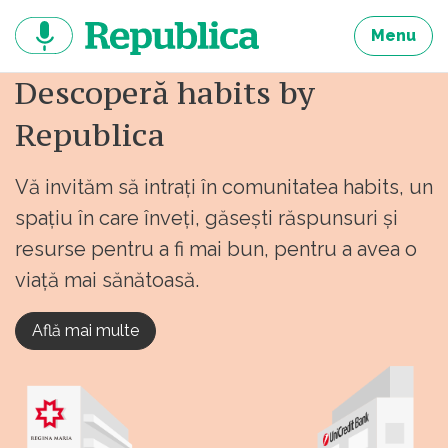
Sari
la
Menu
continut
Descoperă habits by
Republica
Vă invităm să intrați în comunitatea habits, un
spațiu în care înveți, găsești răspunsuri și
resurse pentru a fi mai bun, pentru a avea o
viață mai sănătoasă.
Află mai multe