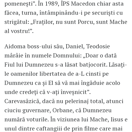
pomenești”. În 1989, ÎPS Macedon chiar asta
făcea, turna, întâmpinându-i pe securiști cu
strigătul: „Fraților, nu sunt Porcu, sunt Mache
al vostru!”.
Aidoma boss-ului său, Daniel, Teodosie
mârâie în numele Domnului: „Doar o dată
Fiul lui Dumnezeu s-a lăsat batjocorit. Lăsați-
le oamenilor libertatea de a-L cinsti pe
Dumnezeu ca și El să vă mai îngăduie acolo
unde credeți că v-ați înveșnicit”.
Carevasăzică, dacă nu pelerinaj total, atunci
ciuciu guvernare, Orbane, că Dumnezeu
numără voturile. În viziunea lui Mache, Iisus e
unul dintre caftangiii de prin filme care mai