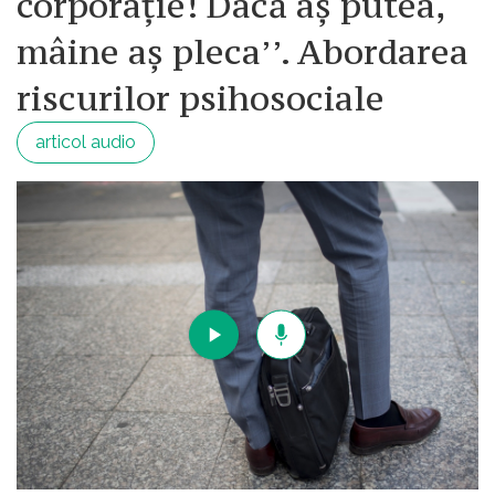
corporație! Dacă aș putea,
mâine aș pleca’’. Abordarea
riscurilor psihosociale
articol audio