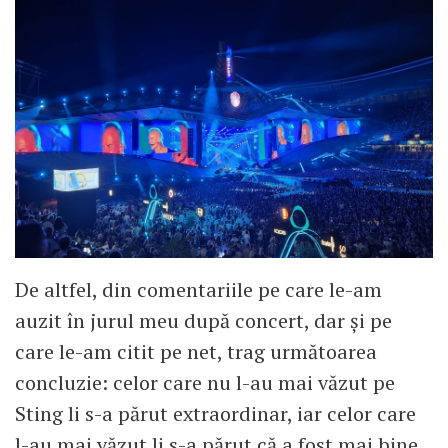
De altfel, din comentariile pe care le-am
auzit în jurul meu după concert, dar și pe
care le-am citit pe net, trag următoarea
concluzie: celor care nu l-au mai văzut pe
Sting li s-a părut extraordinar, iar celor care
l-au mai văzut li s-a părut că a fost mai bine