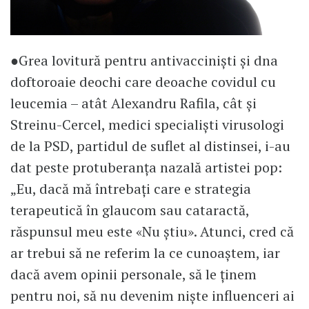
●Grea lovitură pentru antivacciniști și dna
doftoroaie deochi care deoache covidul cu
leucemia – atât Alexandru Rafila, cât și
Streinu-Cercel, medici specialiști virusologi
de la PSD, partidul de suflet al distinsei, i-au
dat peste protuberanța nazală artistei pop:
„Eu, dacă mă întrebați care e strategia
terapeutică în glaucom sau cataractă,
răspunsul meu este «Nu știu». Atunci, cred că
ar trebui să ne referim la ce cunoaștem, iar
dacă avem opinii personale, să le ținem
pentru noi, să nu devenim niște influenceri ai