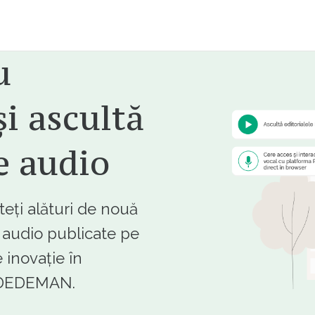
u
i ascultă
e audio
ți alături de nouă
e audio publicate pe
 inovație în
e DEDEMAN.