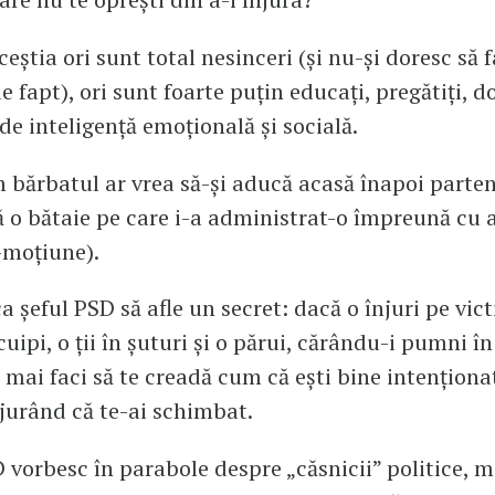
eștia ori sunt total nesinceri (și nu-și doresc să 
 fapt), ori sunt foarte puțin educați, pregătiți, d
 inteligență emoțională și socială.
m bărbatul ar vrea să-și aducă acasă înapoi parten
ă o bătaie pe care i-a administrat-o împreună cu
moțiune).
ca șeful PSD să afle un secret: dacă o înjuri pe vic
uipi, o ții în șuturi și o părui, cărându-i pumni î
 mai faci să te creadă cum că ești bine intenționat
jurând că te-ai schimbat.
D vorbesc în parabole despre „căsnicii” politice, m