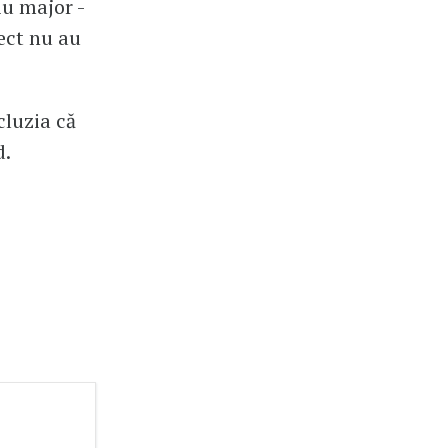
iu major -
pect nu au
cluzia că
d.