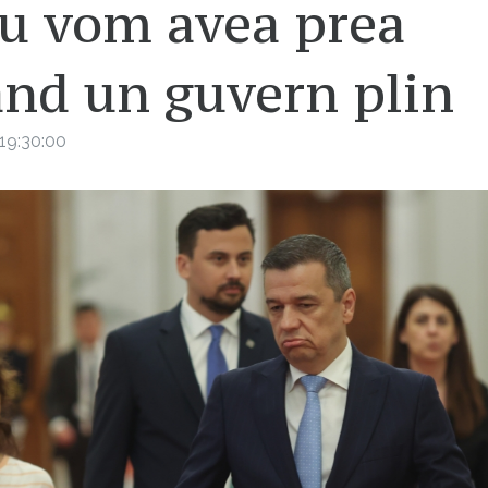
nu vom avea prea
ând un guvern plin
19:30:00