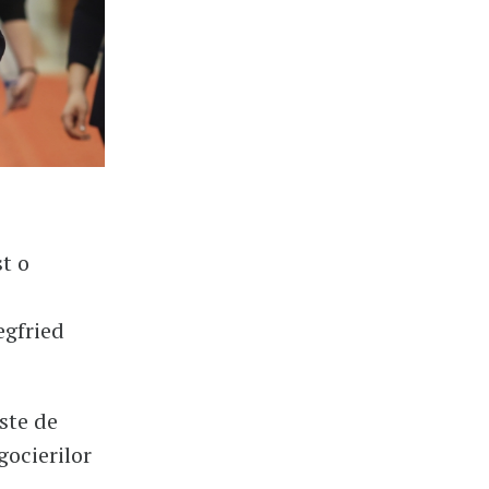
st o
e
egfried
ste de
gocierilor