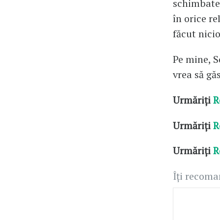
schimbate 
în orice re
făcut nici
Pe mine, S
vrea să gă
Urmăriți
R
Urmăriți
R
Urmăriți
R
Îți recom