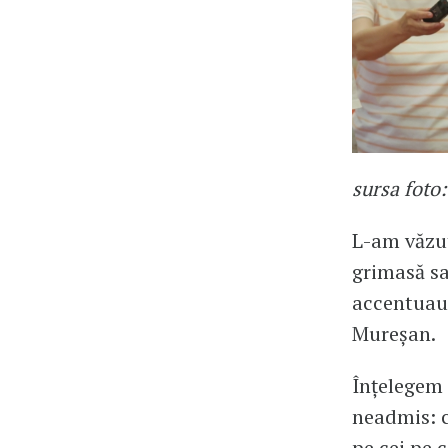
sursa foto
L-am văzut
grimasă sa
accentuau 
Mureșan.
Înțelegem 
neadmis: c
pe cei pe c