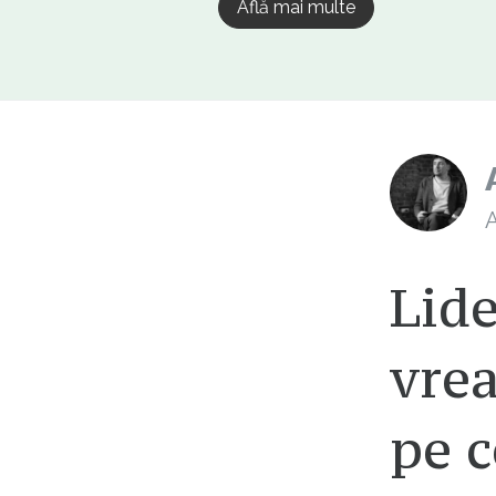
Află mai multe
A
Lide
vrea
pe c