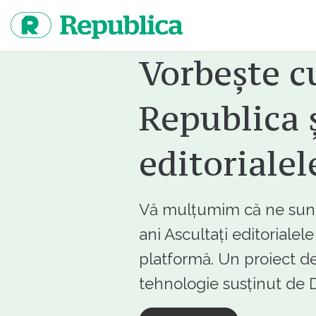
Sari
la
continut
Vorbește c
Republica ș
editorialel
Vă mulțumim că ne sunte
ani Ascultați editorialel
platformă. Un proiect de
tehnologie susținut d