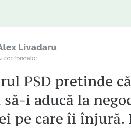
Alex Livadaru
utor fondator
rul PSD pretinde c
 să-i aducă la negoc
ei pe care îi înjură.