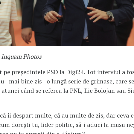
: Inquam Photos
 pe președintele PSD la Digi24. Tot interviul a fo
u - mai bine zis - o lungă serie de grimase, care s
atunci când se referea la PNL, Ilie Bolojan sau Si
că îi despart multe, că au multe de zis, dar ceva e
um dorești tu, lider politic, să-i aduci la masa ne
are nu te oprești din a-i înjura?