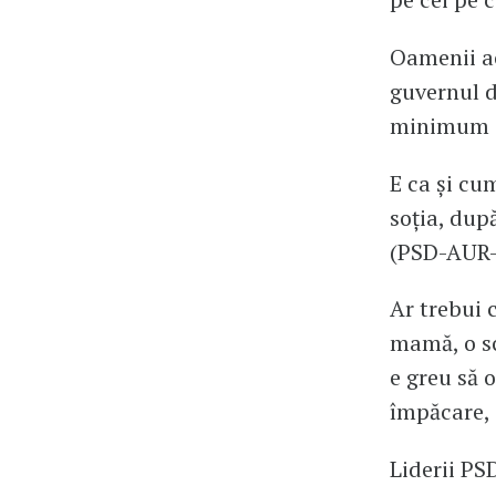
Oamenii ac
guvernul de
minimum de
E ca și cu
soția, dup
(PSD-AUR-
Ar trebui 
mamă, o sc
e greu să o
împăcare, 
Liderii PS