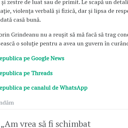
și zestre de luat sau de primit. Le scapă un detal
lație, violența verbală și fizică, dar și lipsa de res
odată casă bună.
orin Grindeanu nu a reușit să mă facă să trag con
sească o soluție pentru a avea un guvern în curân
epublica pe Google News
epublica pe Threads
epublica pe canalul de WhatsApp
andăm
„Am vrea să fi schimbat