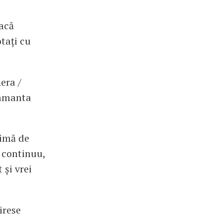
facă
otați cu
era /
 amanta
timă de
n continuu,
 și vrei
irese