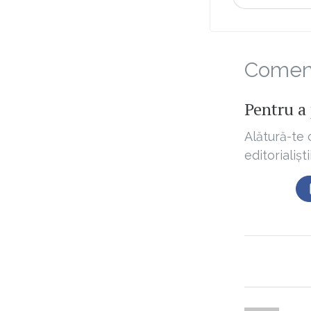
Comenta
Pentru a 
Alătură-te 
editorialișt