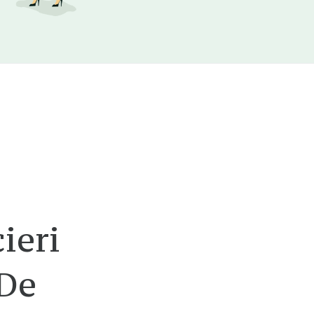
ă
ieri
 De