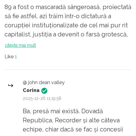
89 a fost o mascaradă sângeroasă, proiectată
să fie astfel. azi trăim într-o dictatură a
corupției instituționalizate de cel mai pur rit
capitalist. justiția a devenit o farsă grotescă,
cheagul se face prin complicitatea directă a
citește mai mult
legislativului. tot statul român este o
Like
1
infracțiune-n formă continuată. parașuta
coafeză i-a luat locul academicienei de largă
recunoaștere. presa, ca idee și normalitate,
@ john dean valley
nu mai există. spălarea pe creier e țintă de
Corina
marketing dar nu a vreunei dictaturi politico-
2025-12-26 11:19:58
militare ci a unei dictaturi perfide, a
Ba, presă mai există. Dovadă
negustorilor. când legile sunt croite potrivit
Republica, Recorder și alte câteva
metehnelor și mendrelor negustorilor, mâna
echipe, chiar dacă se fac și concesii
de fier e mascată de catifeaua îmbâcsită a