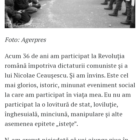
Foto: Agerpres
Acum 36 de ani am participat la Revoluția
română împotriva dictaturii comuniste și a
lui Nicolae Ceaușescu. Și am învins. Este cel
mai glorios, istoric, minunat eveniment social
la care am participat în viața mea. Eu nu am
participat la o lovitură de stat, loviluție,
înghesuială, minciună, manipulare și alte
asemenea epitete „istețe”.
N-am crezut niciodată că voi ajunge ziua în