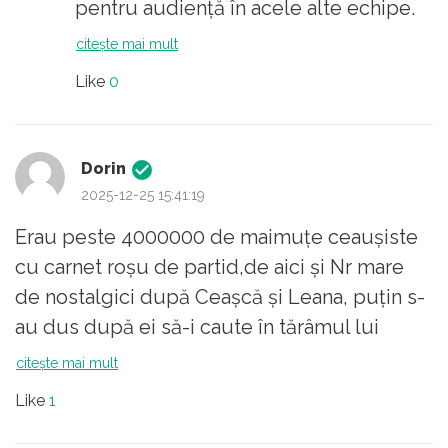
pentru audiență în acele alte echipe.
minciunii lustruite. vina poporului e că se
Multe investigații au început datorită
citește mai mult
mulțumește cu pâine și circ și tehnici de
presei, multe nedreptăți și fapte de
Like
0
manipulare. niciodată nu va primi mai mult. și
corupție au fost semnalate de presă.
e drept.
Vești despre neducerea justiției până
la capăt tot presa ne dă. Restul e în
Dorin
terenul autorităților și al nostru.
2025-12-25 15:41:19
Erau peste 4000000 de maimuțe ceaușiste
cu carnet roșu de partid,de aici și Nr mare
de nostalgici după Ceașcă și Leana, puțin s-
au dus după ei să-i caute în tărâmul lui
Scaraoschi,au ajuns la vârste înainte trăind în
citește mai mult
capitalismul ăsta pe care îl renegă, că dacă
Like
1
ar fii trăit în continuare în cușca lui Ceașcă
numită RSR se cărau de mult în căutarea,,