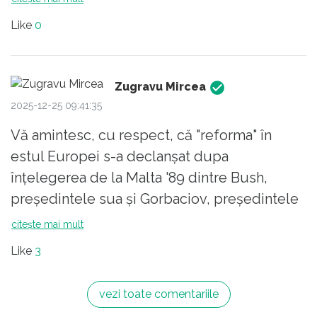
Like
0
Zugravu Mircea
2025-12-25 09:41:35
Vă amintesc, cu respect, că "reforma" în
estul Europei s-a declanșat dupa
înțelegerea de la Malta '89 dintre Bush,
președintele sua și Gorbaciov, președintele
urss. Până atunci au fost mișcări de protest
citește mai mult
în Europa de est, în special în Polonia
Like
3
"Solidaritatea" și câte ceva de mai mică
anvergură în rest. În România au fost la
vezi toate comentariile
Brașov '87 și de câtăva ori minerii. Au fost