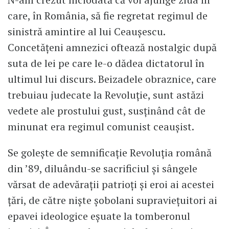
care, în România, să fie regretat regimul de
sinistră amintire al lui Ceaușescu.
Concetățeni amnezici oftează nostalgic după
suta de lei pe care le-o dădea dictatorul în
ultimul lui discurs. Beizadele obraznice, care
trebuiau judecate la Revoluție, sunt astăzi
vedete ale prostului gust, susținând cât de
minunat era regimul comunist ceaușist.
Se golește de semnificație Revoluția română
din ’89, diluându-se sacrificiul și sângele
vărsat de adevărații patrioți și eroi ai acestei
țări, de către niște șobolani supraviețuitori ai
epavei ideologice eșuate la tomberonul