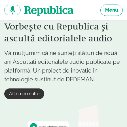
Sari
la
Menu
continut
Vorbește cu Republica și
ascultă editorialele audio
Vă mulțumim că ne sunteți alături de nouă
ani Ascultați editorialele audio publicate pe
platformă. Un proiect de inovație în
tehnologie susținut de DEDEMAN.
Află mai multe