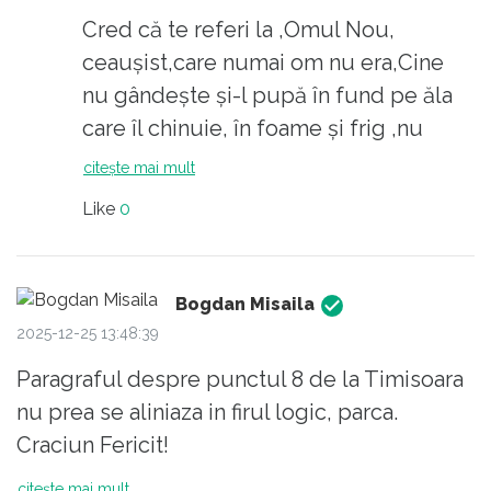
Cred că te referi la ,Omul Nou,
ceaușist,care numai om nu era,Cine
nu gândește și-l pupă în fund pe ăla
care îl chinuie, în foame și frig ,nu
merită să fie numit OM, Cât despre
citește mai mult
profesioniști, în ce ? În prăduit la Secu
Like
0
,semenii și rudele,?
Bogdan Misaila
2025-12-25 13:48:39
Paragraful despre punctul 8 de la Timisoara
nu prea se aliniaza in firul logic, parca.
Craciun Fericit!
citește mai mult