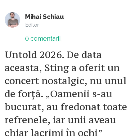
Mihai Schiau
Editor
0
comentarii
Untold 2026. De data
aceasta, Sting a oferit un
concert nostalgic, nu unul
de forță. „Oamenii s-au
bucurat, au fredonat toate
refrenele, iar unii aveau
chiar lacrimi în ochi”