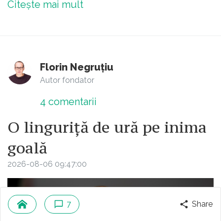
Citește mai mult
Florin Negruțiu
Autor fondator
4
comentarii
O linguriță de ură pe inima
goală
2026-08-06 09:47:00
7
Share