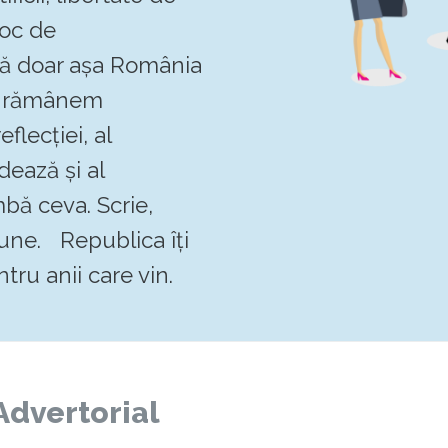
loc de
 că doar așa România
Să rămânem
flecției, al
dează și al
mbă ceva. Scrie,
pune. Republica îți
tru anii care vin.
Advertorial