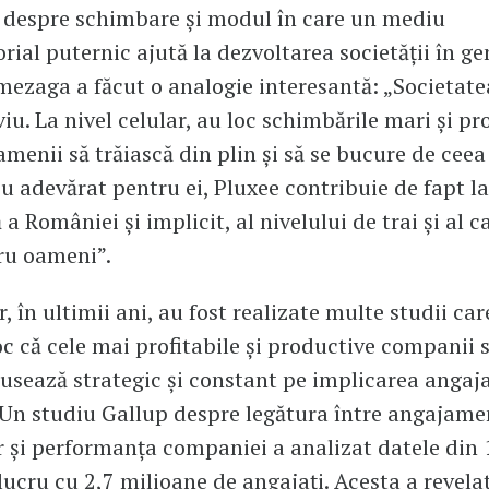
 despre schimbare și modul în care un mediu
rial puternic ajută la dezvoltarea societății în ge
zaga a făcut o analogie interesantă: „Societate
iu. La nivel celular, au loc schimbările mari și pr
menii să trăiască din plin și să se bucure de ceea
u adevărat pentru ei, Pluxee contribuie de fapt la
 României și implicit, al nivelului de trai și al ca
tru oameni”.
, în ultimii ani, au fost realizate multe studii car
oc că cele mai profitabile și productive companii 
cusează strategic și constant pe implicarea angajaț
. Un studiu Gallup despre legătura între angajame
r și performanța companiei a analizat datele din
 lucru cu 2,7 milioane de angajați. Acesta a revela