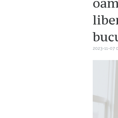
oame
libe
bucu
2023-11-07 0