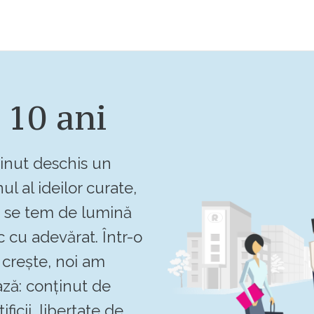
 10 ani
inut deschis un
ul al ideilor curate,
u se tem de lumină
c cu adevărat. Într-o
crește, noi am
ză: conținut de
ificii, libertate de