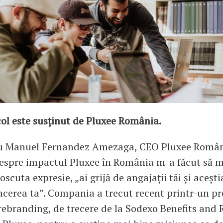
col este susținut de Pluxee România.
cu Manuel Fernandez Amezaga, CEO Pluxee Român
despre impactul Pluxee în România m-a făcut să 
scuta expresie, „ai grijă de angajații tăi și aceșt
facerea ta”. Compania a trecut recent printr-un p
ebranding, de trecere de la Sodexo Benefits and