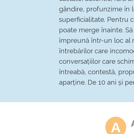
gândire, profunzime în 
superficialitate. Pentru
poate merge înainte. 
împreună într-un loc al re
întrebărilor care incomo
conversațiilor care schi
întreabă, contestă, pro
aparține. De 10 ani și pen