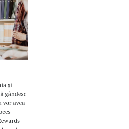
ia și
mă gândesc
ia vor avea
roces
 Rewards