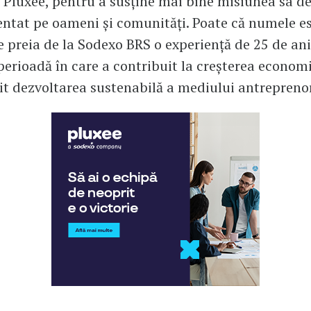
a Pluxee, pentru a susține mai bine misiunea sa d
ientat pe oameni și comunități. Poate că numele e
e preia de la Sodexo BRS o experiență de 25 de ani
erioadă în care a contribuit la creșterea economie
init dezvoltarea sustenabilă a mediului antreprenor