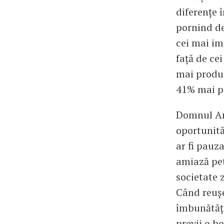
diferențe î
pornind de
cei mai im
față de ce
mai produc
41% mai pu
Domnul Ame
oportunită
ar fi pauz
amiază pet
societate z
Când reușe
îmbunătățe
previi o bo