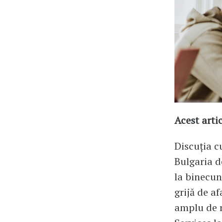
Acest arti
Discuția 
Bulgaria 
la binecuno
grijă de a
amplu de r