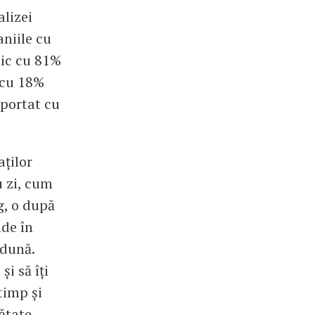
alizei
niile cu
mic cu 81%
, cu 18%
aportat cu
ților
 zi, cum
g, o după
nde în
adună.
i să îți
timp și
nătate