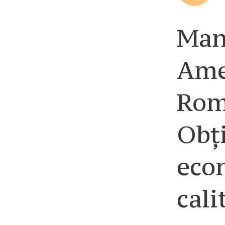
Man
Ame
Româ
Obț
econ
cali