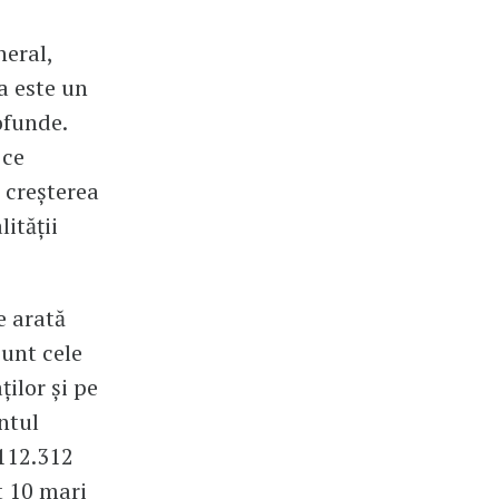
neral,
a este un
ofunde.
 ce
 creșterea
lității
e arată
sunt cele
ilor și pe
ntul
 112.312
t 10 mari