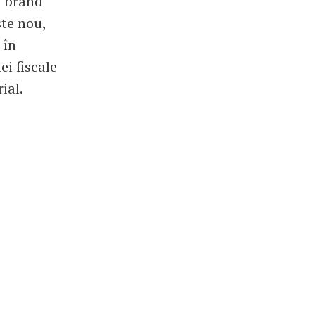
e brand
ste nou,
 în
i fiscale
ial.