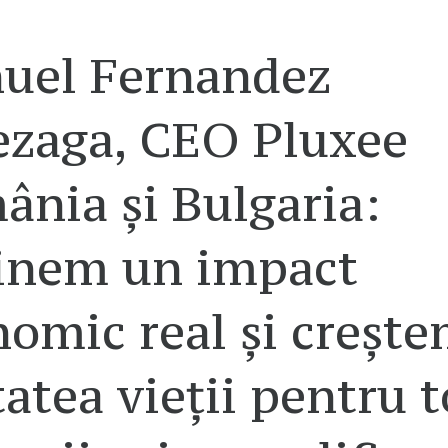
uel Fernandez
zaga, CEO Pluxee
nia și Bulgaria:
inem un impact
omic real și creșt
tatea vieții pentru t