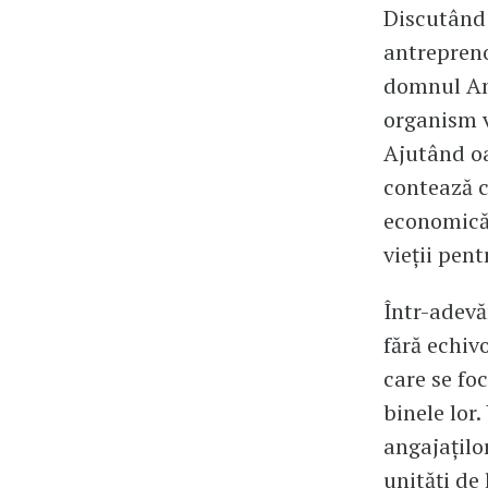
Discutând
antrepreno
domnul Ame
organism v
Ajutând oa
contează c
economică a
vieții pen
Într-adevăr
fără echiv
care se fo
binele lor
angajațilo
unități de