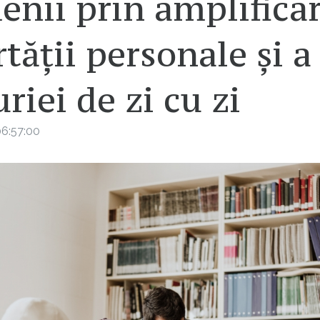
nii prin amplifica
rtății personale și a
riei de zi cu zi
6:57:00