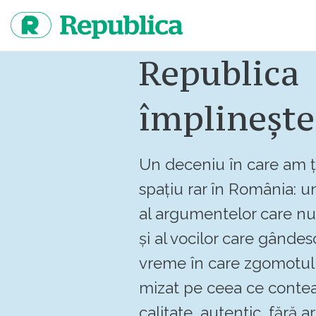
Sari
la
continut
Republica
împlinește
Un deceniu în care am ț
spațiu rar în România: un
al argumentelor care n
și al vocilor care gândes
vreme în care zgomotul 
mizat pe ceea ce contea
calitate, autentic, fără art