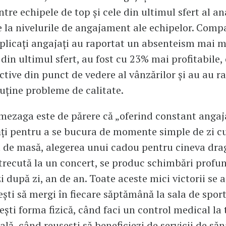
ntre echipele de top și cele din ultimul sfert al an
 la nivelurile de angajament ale echipelor. Compa
plicați angajați au raportat un absenteism mai 
i din ultimul sfert, au fost cu 23% mai profitabile
tive din punct de vedere al vânzărilor și au au r
ține probleme de calitate.
zaga este de părere că „oferind constant angaja
ți pentru a se bucura de momente simple de zi cu
a de masă, alegerea unui cadou pentru cineva dra
recută la un concert, se produc schimbări profu
i după zi, an de an. Toate aceste mici victorii se 
ști să mergi în fiecare săptămână la sala de sport ș
ști forma fizică, când faci un control medical la 
ală, când reușești să beneficiezi de servicii de să