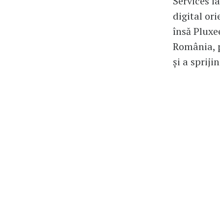
Services l
digital or
însă Pluxe
România, p
și a sprij