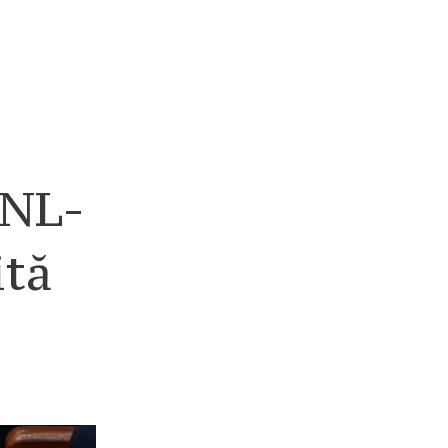
PNL-
ită