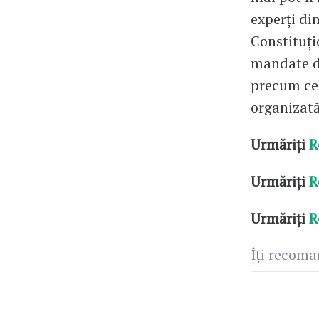
experți di
Constituți
mandate de
precum cele
organizată
Urmăriți
R
Urmăriți
R
Urmăriți
R
Îți recom