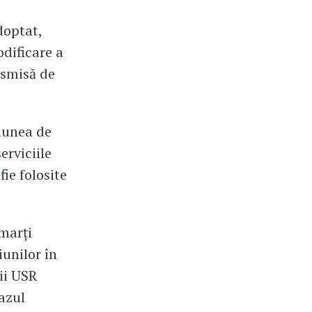
doptat,
dificare a
nsmisă de
țiunea de
erviciile
ie folosite
 marți
iunilor în
ţii USR
azul