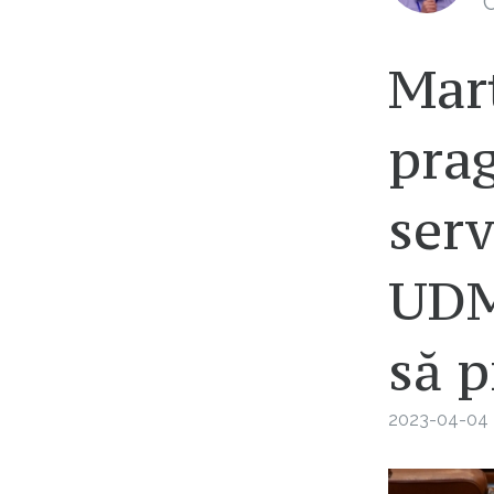
C
Mar
prag
serv
UDM
să p
2023-04-04 