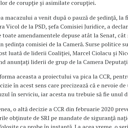
lor de corupţie şi asimilate corupţiei.
 macazului a venit după o pauză de ședință, la f
ra Vicol de la PSD, șefa Comisiei Juridice, a declar
e toate amendamentele depuse atât la Senat, cât ș
în ședința comisiei de la Cameră. Surse politice su
ost luată de liderii Coaliției, Marcel Ciolacu și Ni
iind anunțați liderii de grup de la Camera Deputați
 forma aceasta a proiectului va pica la CCR, pentr
ecizie în acest sens care precizează că e nevoie de
ul în serviciu, iar acesta nu trebuie să fie unul d
nea, o altă decizie a CCR din februarie 2020 prev
rile obținute de SRI pe mandate de siguranță naț
folosite ca probe în instanță. La acea vreme, o ser