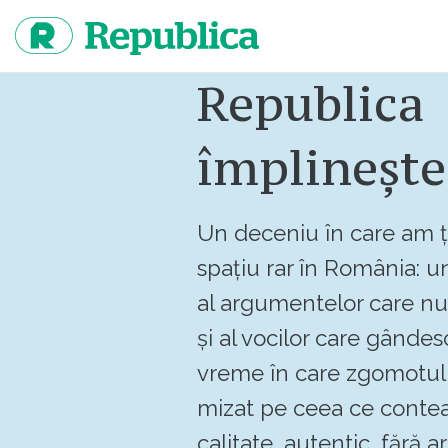
Sari
la
continut
Republica
împlinește
Un deceniu în care am ț
spațiu rar în România: un
al argumentelor care n
și al vocilor care gândes
vreme în care zgomotul 
mizat pe ceea ce contea
calitate, autentic, fără art