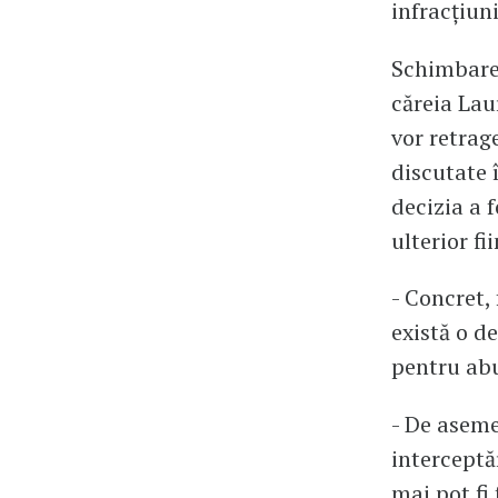
infracţiuni
Schimbarea
căreia Lau
vor retrag
discutate 
decizia a f
ulterior f
- Concret,
există o d
pentru abuz
- De aseme
interceptă
mai pot fi 