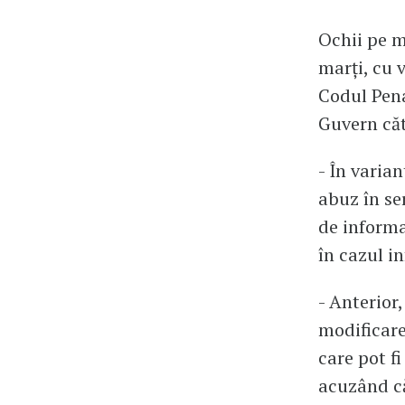
Ochii pe m
marți, cu 
Codul Pena
Guvern că
- În varia
abuz în ser
de informa
în cazul in
- Anterior
modificare
care pot fi
acuzând că