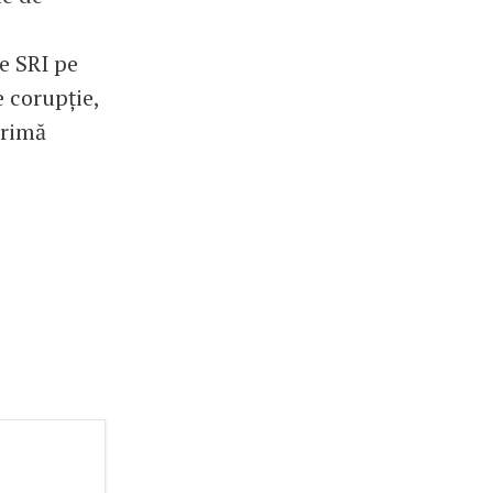
e SRI pe
 corupție,
crimă