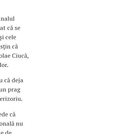
inalul
at că se
i cele
sțin că
colae Ciucă,
lor.
u că deja
 un prag
erizoriu.
ede că
ională nu
ie de