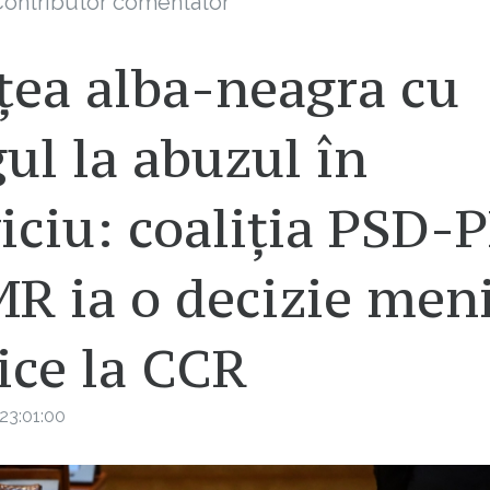
ontributor comentator
țea alba-neagra cu
ul la abuzul în
iciu: coaliția PSD-
R ia o decizie men
ice la CCR
23:01:00