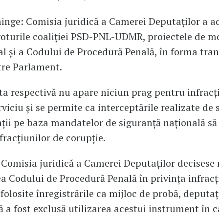
inge: Comisia juridică a Camerei Deputaților a a
voturile coaliției PSD-PNL-UDMR, proiectele de mo
l și a Codului de Procedură Penală, în forma tra
tre Parlament.
nta respectivă nu apare niciun prag pentru infrac
viciu și se permite ca interceptările realizate de s
ții pe baza mandatelor de siguranță națională să f
fracțiunilor de corupție.
, Comisia juridică a Camerei Deputaţilor decisese
a Codului de Procedură Penală în privinţa infracţ
 folosite înregistrările ca mijloc de probă, deputa
 a fost exclusă utilizarea acestui instrument în c