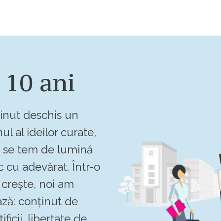
 10 ani
inut deschis un
ul al ideilor curate,
u se tem de lumină
c cu adevărat. Într-o
crește, noi am
ză: conținut de
ificii, libertate de