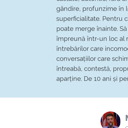
gândire, profunzime în 
superficialitate. Pentru
poate merge înainte. 
împreună într-un loc al re
întrebărilor care incomo
conversațiilor care schi
întreabă, contestă, pro
aparține. De 10 ani și pen