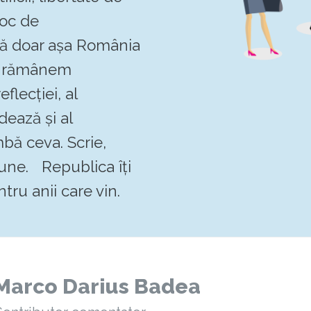
loc de
 că doar așa România
Să rămânem
flecției, al
dează și al
mbă ceva. Scrie,
pune. Republica îți
tru anii care vin.
Marco Darius Badea