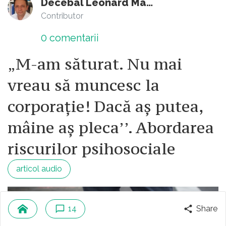
comuniste.
Decebal Leonard Marin
Contributor
0
comentarii
„M-am săturat. Nu mai
vreau să muncesc la
corporație! Dacă aș putea,
mâine aș pleca’’. Abordarea
riscurilor psihosociale
articol audio
14
Share