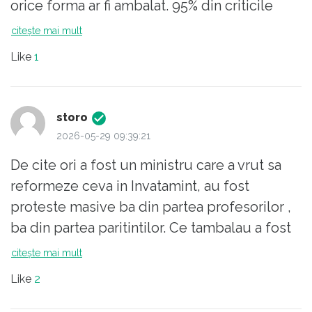
orice forma ar fi ambalat. 95% din criticile
aduse invatamantulyi sunt efectul acestei
citește mai mult
indolente, sunt figuri si fițe. elevi dup chipul
Like
1
si asemanarea pariuntilor lor cocalari si
manelisti , mari adulatori ai sfantului jeorje
berbecali
storo
2026-05-29 09:39:21
De cite ori a fost un ministru care a vrut sa
reformeze ceva in Invatamint, au fost
proteste masive ba din partea profesorilor ,
ba din partea paritintilor. Ce tambalau a fost
atunci cind au fost introduse camerele video
citește mai mult
la BAC !!!
Like
2
Ce a spus eleva in acel discurs ( pe model
Greta Thunberg) sint lucruri vechi,