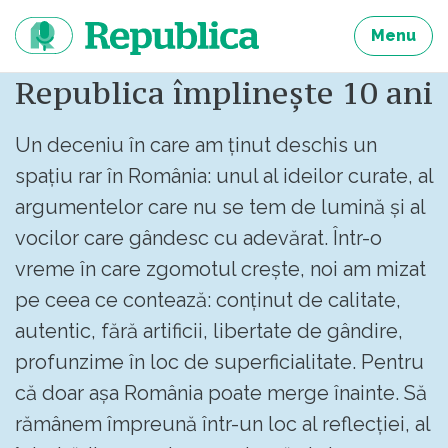
Sari
la
Menu
continut
Republica împlinește 10 ani
Un deceniu în care am ținut deschis un
spațiu rar în România: unul al ideilor curate, al
argumentelor care nu se tem de lumină și al
vocilor care gândesc cu adevărat. Într-o
vreme în care zgomotul crește, noi am mizat
pe ceea ce contează: conținut de calitate,
autentic, fără artificii, libertate de gândire,
profunzime în loc de superficialitate. Pentru
că doar așa România poate merge înainte. Să
rămânem împreună într-un loc al reflecției, al