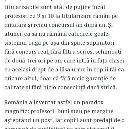
titularizabile sunt atât de puține încât
profesori cu 9 și 10 la titularizare rămân pe
dinafară și reiau concursul an după an. Și
atunci, ca să nu rămână catedrele goale,
sistemul bagă pe ușa din spate suplinitori
fără concurs real, fără filtru serios, schimbați
de două-trei ori pe an, care intră în fața clasei
cu același drept de a lăsa urme în copiii tăi ca
oricare altul, doar că fără nicio garanție de
calitate și fără nicio consecință dacă strică.
România a inventat astfel un paradox
magnific: profesorii buni stau pe margine
așteptând un post, iar copiii sunt predați de o
caravană de suplinitori pe care sistemul îi