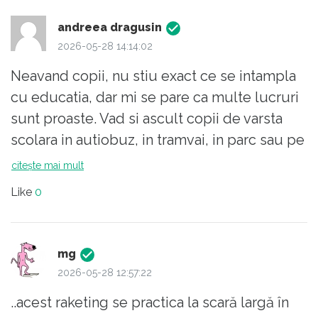
andreea dragusin
2026-05-28 14:14:02
Neavand copii, nu stiu exact ce se intampla
cu educatia, dar mi se pare ca multe lucruri
sunt proaste. Vad si ascult copii de varsta
scolara in autiobuz, in tramvai, in parc sau pe
strada. Mi se pare ca multi au un vocabular
citește mai mult
limitat; unii folosesc prea multe profanitati,
Like
0
pe care noi, atunci cand eram de varsta lor,
nici nu le cunosteam. Sunt cu ochii mereu
pe ecranul telefonului mobil - acolo pare sa
mg
fie viata lor, nu in lumea reala. E trist, dar,
2026-05-28 12:57:22
sincer, foarte multi mi se par de-a dreptul
..acest raketing se practica la scară largă în
idioti. Daca aceasta este "opera" educatiei