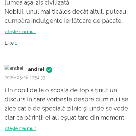
lumea așa-zis civilizată
din Romania, e vremea sa schimbam ceva.
Nobilii, unul mai ticălos decât altul, puteau
Aud tot timpul de greve ale celor din
cumpăra indulgențe iertătoare de păcate.
invatamant, dar majoritatea sunt pentru
Erau servite generos, dar contra-cost, de
citește mai mult
mariri salariale, nu pentru schimbarea
către binevoitorul cler.
sistemului. Oare ne trebuie un alt
Like
1
Ceausescu care sa puna piciorul in prag,
Fără mustrări de conștiință nici atunci și nici
altfel nu suntem in stare?
acum pentru cei care administrau păcatele
andrei
sau pentru profii cu meditații..
2026-05-28 12:54:33
Mai vreți exemple de ipocrizie ? Sunt cu
Un copil de la o școală de top a ținut un
duiumul.
discurs în care vorbește despre cum nu i se
zice cat e de specială zilnic și unde se vede
clar ca părinții ei au eșuat tare din moment
ce nu știe cum să folosească un telefon.
citește mai mult