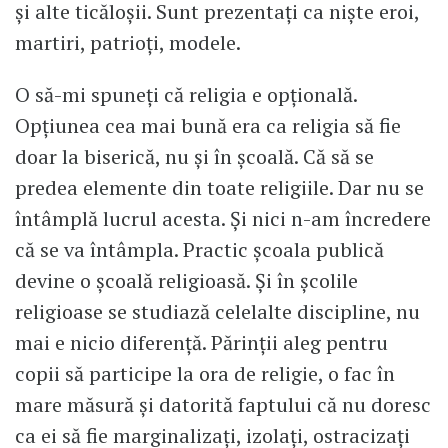
și alte ticăloșii. Sunt prezentați ca niște eroi,
martiri, patrioți, modele.
O să-mi spuneți că religia e opțională.
Opțiunea cea mai bună era ca religia să fie
doar la biserică, nu și în școală. Că să se
predea elemente din toate religiile. Dar nu se
întâmplă lucrul acesta. Și nici n-am încredere
că se va întâmpla. Practic școala publică
devine o școală religioasă. Și în școlile
religioase se studiază celelalte discipline, nu
mai e nicio diferență. Părinții aleg pentru
copii să participe la ora de religie, o fac în
mare măsură și datorită faptului că nu doresc
ca ei să fie marginalizați, izolați, ostracizați