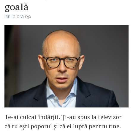
goală
ieri la ora 09
Te-ai culcat îndârjit. Ți-au spus la televizor
că tu ești poporul și că ei luptă pentru tine.