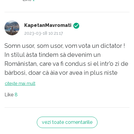
am fi toti mult mai castigati, si noi si domnia-
sa.
KapetanMavromati
2023-03-18 10:21:17
Somn usor, som usor, vom vota un dictator !
In stilul àsta tindem sà devenim un
Românistan, care va fi condus si el intr'o zi de
bàrbosi, doar cà àia vor avea in plus niste
stele sub sutanà
citește mai mult
Like
8
vezi toate comentariile