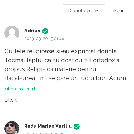
Cronologic
Likeuri
Adrian
2023-03-20 15:01:48
Cultele religioase si-au exprimat dorinta.
Tocmai faptul ca nu doar cultul ortodox a
propus Religia ca materie pentru
Bacalaureat, mi se pare un lucru bun. Acum
e treaba Ministerului Educatiei sa
citește mai mult
gestioneze/negocieze aceasta situatie. Nu
Like
0
exista o programa adecvata? Prea bine. Sa se
puna cadrele didactice de Religia la lucru.
Religia se preda intr-un mod fanatic la clasa?
Radu Marian Vasiliu
Prea bine. Inspectoratele trebuie sa isi faca