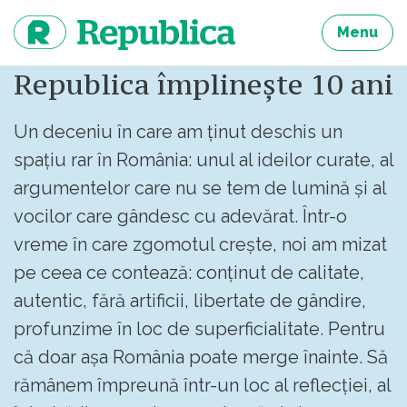
Sari
la
Menu
continut
Republica împlinește 10 ani
Un deceniu în care am ținut deschis un
spațiu rar în România: unul al ideilor curate, al
argumentelor care nu se tem de lumină și al
vocilor care gândesc cu adevărat. Într-o
vreme în care zgomotul crește, noi am mizat
pe ceea ce contează: conținut de calitate,
autentic, fără artificii, libertate de gândire,
profunzime în loc de superficialitate. Pentru
că doar așa România poate merge înainte. Să
rămânem împreună într-un loc al reflecției, al