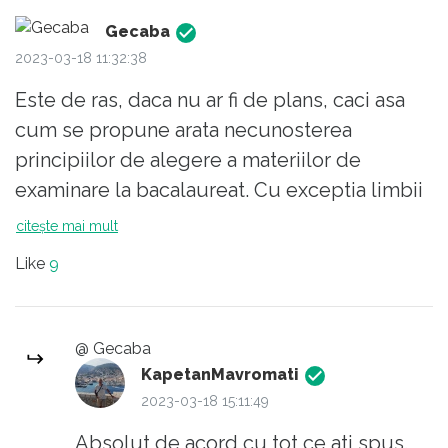
În rest, aveți dreptate: în școală n-ar
Gecaba
trebui să se predea religie
2023-03-18 11:32:38
confesională. Sau să existe pentru
Este de ras, daca nu ar fi de plans, caci asa
cine dorește, dar, ca materie de
cum se propune arata necunosterea
cultură generală, multă lume -
principiilor de alegere a materiilor de
inclusiv ateii - și-ar dori o istorie a
examinare la bacalaureat. Cu exceptia limbii
religiilor.
romane, toate celelalte materii se aleg in
citește mai mult
functie de profil, sunt materii de baza
Like
9
obligatorii la profilul de studiu, cu un numar
de ore alocat, cu examene pe parcursul
anului, cu um curriculum aprobat. Se
@ Gecaba
propune tam-nesam religia, materie
KapetanMavromati
optionala momentan, sa devina materie de
2023-03-18 15:11:49
examinare la bacalaureat, indiferent de
Absolut de acord cu tot ce ati spus.