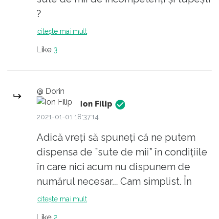
?
citește mai mult
Like
3
@ Dorin
Ion Filip
2021-01-01 18:37:14
Adică vreți să spuneți că ne putem
dispensa de ”sute de mii” în condițiile
în care nici acum nu dispunem de
numărul necesar... Cam simplist. În
fapt sunt doar argumente (reale
citește mai mult
și/sau imaginare) care să justifice
Like
2