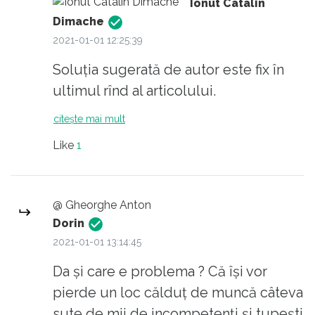
Ionut Catalin
Dimache
2021-01-01 12:25:39
Soluția sugerată de autor este fix în
ultimul rînd al articolului.
citește mai mult
Like
1
@ Gheorghe Anton
Dorin
2021-01-01 13:14:45
Da și care e problema ? Că își vor
pierde un loc călduț de muncă câteva
sute de mii de incompetenți și tupești