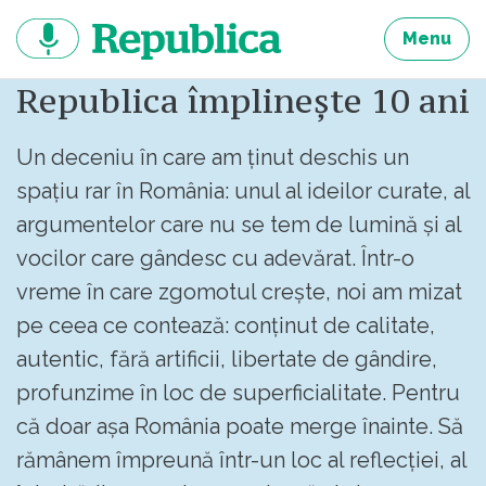
Sari
la
Menu
continut
Republica împlinește 10 ani
Un deceniu în care am ținut deschis un
spațiu rar în România: unul al ideilor curate, al
argumentelor care nu se tem de lumină și al
vocilor care gândesc cu adevărat. Într-o
vreme în care zgomotul crește, noi am mizat
pe ceea ce contează: conținut de calitate,
autentic, fără artificii, libertate de gândire,
profunzime în loc de superficialitate. Pentru
că doar așa România poate merge înainte. Să
rămânem împreună într-un loc al reflecției, al