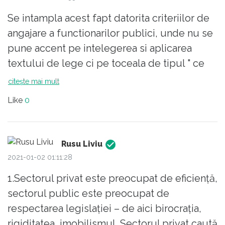
Se intampla acest fapt datorita criteriilor de
angajare a functionarilor publici, unde nu se
pune accent pe intelegerea si aplicarea
textului de lege ci pe toceala de tipul " ce
spune art ....". Apoi, si angajatii de la curtea de
citește mai mult
conturi sunt alesi pe aceleasi criterii fara a
Like
0
intelege spiritul si litera legii creand un haos
interpretativ al acesteia mergand pana la
masacrarea ei in conformitate cu gandirea
Rusu Liviu
auditorului de la curte. Daca peste aceste
2021-01-02 01:11:28
lucruri mai adaugi si gandirea omului politic
1.Sectorul privat este preocupat de eficiență,
autohton "sunt Dumnezeu pe Pamant" ai deja
sectorul public este preocupat de
tabloul real al dezastrului administratiei
respectarea legislației – de aici birocrația,
publice ce se resfrange grav asupra vietii
rigiditatea, imobilismul. Sectorul privat caută