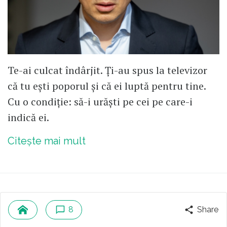
Te-ai culcat îndârjit. Ți-au spus la televizor
că tu ești poporul și că ei luptă pentru tine.
Cu o condiție: să-i urăști pe cei pe care-i
indică ei.
Citește mai mult
Vlad Craioveanu
8
Share
Contributor