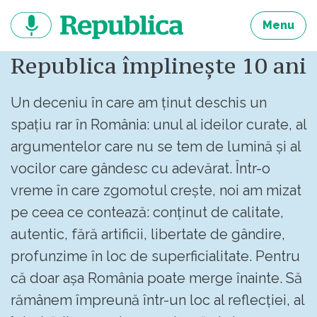
Sari
la
Menu
continut
Republica împlinește 10 ani
Un deceniu în care am ținut deschis un
spațiu rar în România: unul al ideilor curate, al
argumentelor care nu se tem de lumină și al
vocilor care gândesc cu adevărat. Într-o
vreme în care zgomotul crește, noi am mizat
pe ceea ce contează: conținut de calitate,
autentic, fără artificii, libertate de gândire,
profunzime în loc de superficialitate. Pentru
că doar așa România poate merge înainte. Să
rămânem împreună într-un loc al reflecției, al