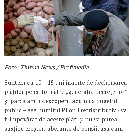
Foto: Xinhua News / Profimedia
Suntem cu 10 – 15 ani înainte de declanșarea
plăților pensiilor către „generația decrețeilor”
și parcă am fi descoperit acum că bugetul
public – așa numitul Pilon I retristributiv - va
fi împovărat de aceste plăți și nu va putea
susține creșteri aberante de pensii, asa cum