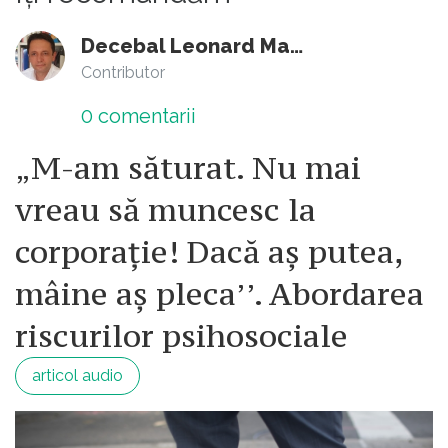
Decebal Leonard Marin
Contributor
0
comentarii
„M-am săturat. Nu mai
vreau să muncesc la
corporație! Dacă aș putea,
mâine aș pleca’’. Abordarea
riscurilor psihosociale
articol audio