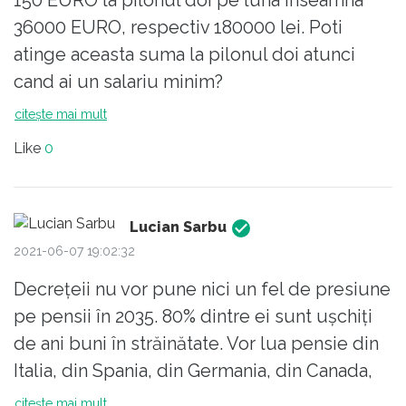
150 EURO la pilonul doi pe luna inseamna
36000 EURO, respectiv 180000 lei. Poti
atinge aceasta suma la pilonul doi atunci
cand ai un salariu minim?
citește mai mult
Like
0
Lucian Sarbu
2021-06-07 19:02:32
Decrețeii nu vor pune nici un fel de presiune
pe pensii în 2035. 80% dintre ei sunt ușchiți
de ani buni în străinătate. Vor lua pensie din
Italia, din Spania, din Germania, din Canada,
dracu știe de unde, dar nu de la statul
citește mai mult