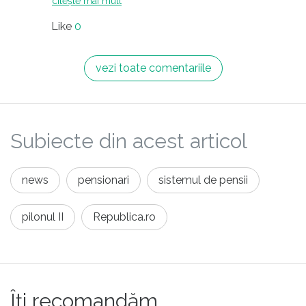
citește mai mult
bune de timp, iar în prezent salariul este mai
Like
0
modest. QED.
vezi toate comentariile
Subiecte din acest articol
news
pensionari
sistemul de pensii
pilonul II
Republica.ro
Îți recomandăm