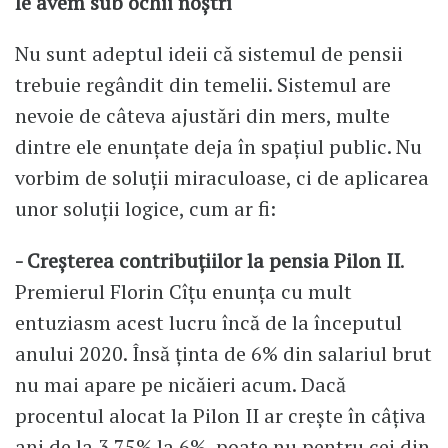
le avem sub ochii noștri
Nu sunt adeptul ideii că sistemul de pensii
trebuie regândit din temelii. Sistemul are
nevoie de câteva ajustări din mers, multe
dintre ele enunțate deja în spațiul public. Nu
vorbim de soluții miraculoase, ci de aplicarea
unor soluții logice, cum ar fi:
- Creșterea contribuțiilor la pensia Pilon II
.
Premierul Florin Cîțu enunța cu mult
entuziasm acest lucru încă de la începutul
anului 2020. Însă ținta de 6% din salariul brut
nu mai apare pe nicăieri acum. Dacă
procentul alocat la Pilon II ar crește în câțiva
ani de la 3.75% la 6%, poate nu pentru cei din