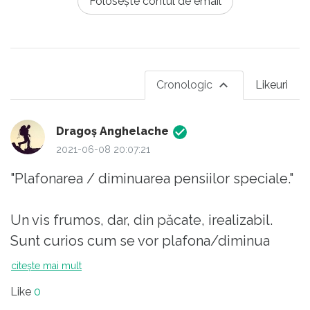
Folosește contul de email
Cronologic
Likeuri
Dragoş Anghelache
2021-06-08 20:07:21
"Plafonarea / diminuarea pensiilor speciale."
Un vis frumos, dar, din păcate, irealizabil.
Sunt curios cum se vor plafona/diminua
pensiile speciale, mai ales cele ale
citește mai mult
brahmanilor din CCR.
Like
0