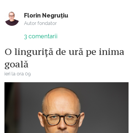
Florin Negruțiu
Autor fondator
3
comentarii
O linguriță de ură pe inima
goală
ieri la ora 09