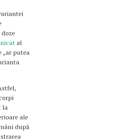
variantei
e
ă doze
nicat
al
e „ar putea
varianta
stfel,
corpi
 la
rioare ale
tămâni după
istrarea