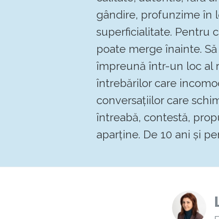
gândire, profunzime în 
superficialitate. Pentru
poate merge înainte. 
împreună într-un loc al re
întrebărilor care incomo
conversațiilor care schi
întreabă, contestă, pro
aparține. De 10 ani și pen