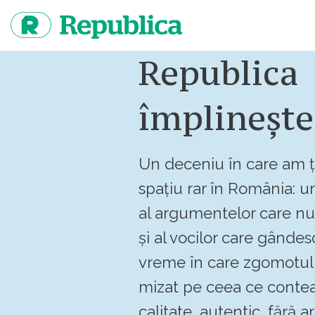
Sari
la
continut
Republica
împlinește
Un deceniu în care am ț
spațiu rar în România: un
al argumentelor care n
și al vocilor care gândes
vreme în care zgomotul 
mizat pe ceea ce contea
calitate, autentic, fără art