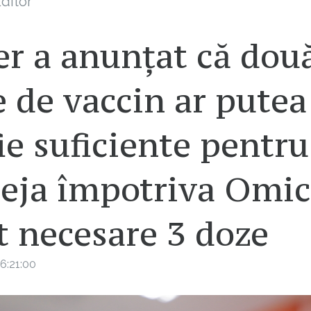
ditor
er a anunțat că dou
 de vaccin ar putea
ie suficiente pentru
teja împotriva Omic
t necesare 3 doze
6:21:00