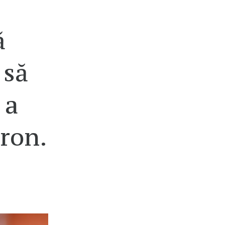
ă
 să
 a
ron.