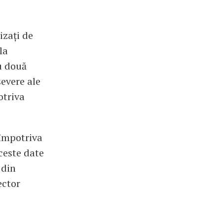
izați de
la
u două
severe ale
otriva
 împotriva
ceste date
 din
ector