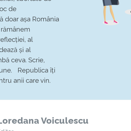
loc de
 că doar așa România
Să rămânem
flecției, al
dează și al
mbă ceva. Scrie,
pune. Republica îți
tru anii care vin.
Loredana Voiculescu