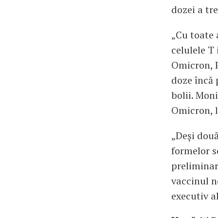
dozei a tre
„Cu toate 
celulele T
Omicron, P
doze încă 
bolii. Mon
Omicron, l
„Deși două
formelor s
preliminar
vaccinul n
executiv al