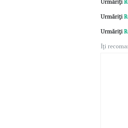
Urmăriți
R
Urmăriți
R
Urmăriți
R
Îți recom