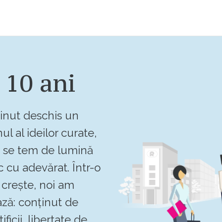
 10 ani
inut deschis un
ul al ideilor curate,
u se tem de lumină
c cu adevărat. Într-o
crește, noi am
ză: conținut de
ificii, libertate de