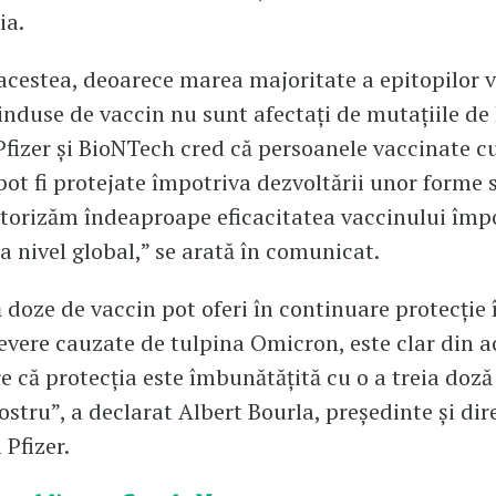
ia.
acestea, deoarece marea majoritate a epitopilor v
 induse de vaccin nu sunt afectați de mutațiile de 
fizer și BioNTech cred că persoanele vaccinate c
pot fi protejate împotriva dezvoltării unor forme 
itorizăm îndeaproape eficacitatea vaccinului împ
a nivel global,” se arată în comunicat.
 doze de vaccin pot oferi în continuare protecție
evere cauzate de tulpina Omicron, este clar din a
e că protecția este îmbunătățită cu o a treia doză
ostru”, a declarat Albert Bourla, președinte și dir
 Pfizer.