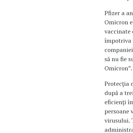
Pfizer a a
Omicron es
vaccinate 
împotriva 
companiei 
să nu fie 
Omicron”.
Protecția 
după a tre
eficienți 
persoane v
virusului.
administra