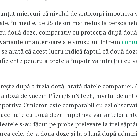
nunțat miercuri că nivelul de anticorpi împotriva 
te, în medie, de 25 de ori mai redus la persoanel
cu două doze, comparativ cu protecția după dou
variantelor anterioare ale virusului. Într-un
comu
se arată că acest lucru indică faptul că două doz
suficiente pentru a proteja împotriva infecției cu 
crește după a treia doză, arată datele companiei. A
ia doză de vaccin Pfizer/BioNTech, nivelul de anti
împotriva Omicron este comparabil cu cel observat
accinate cu două doze împotriva variantelor ante
 Testele s-au făcut pe probe prelevate la trei săp
rea celei de-a doua doze și la o lună după admin