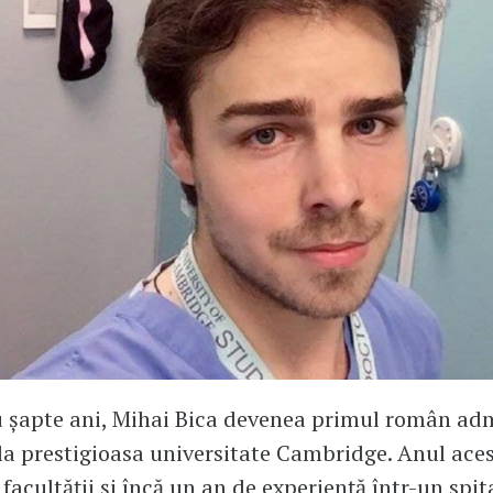
 șapte ani, Mihai Bica devenea primul român adm
la prestigioasa universitate Cambridge. Anul ace
facultății și încă un an de experiență într-un spit