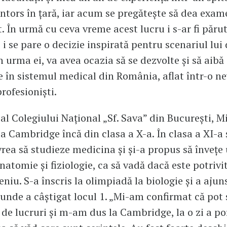
întors în țară, iar acum se pregătește să dea exam
. În urmă cu ceva vreme acest lucru i s-ar fi părut 
 i se pare o decizie inspirată pentru scenariul lui 
n urma ei, va avea ocazia să se dezvolte și să aibă
e în sistemul medical din România, aflat într-o ne
rofesioniști.
al Colegiului Național „Sf. Sava” din București, Mi
la Cambridge încă din clasa a X-a. În clasa a XI-a 
rea să studieze medicina și și-a propus să învețe
anatomie și fiziologie, ca să vadă dacă este potrivi
niu. S-a înscris la olimpiadă la biologie și a ajuns
 unde a câștigat locul 1. „Mi-am confirmat că pot 
 de lucruri și m-am dus la Cambridge, la o zi a por