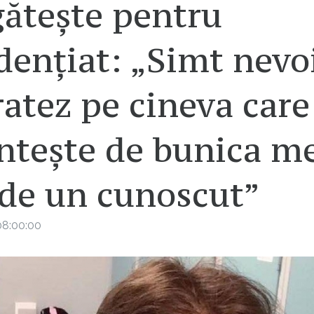
gătește pentru
dențiat: „Simt nevo
ratez pe cineva care
ntește de bunica m
 de un cunoscut”
08:00:00