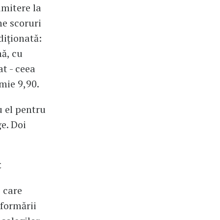
dmitere la
e scoruri
diționată:
nă, cu
t - ceea
imie 9,90.
u el pentru
e. Doi
t
 care
 formării