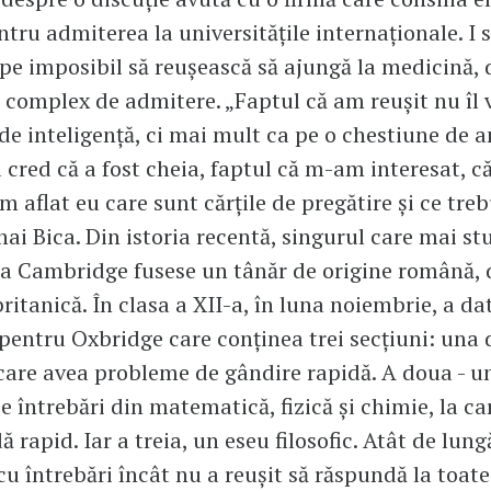
tru admiterea la universitățile internaționale. I 
pe imposibil să reușească să ajungă la medicină,
 complex de admitere. „Faptul că am reușit nu îl 
de inteligență, ci mai mult ca pe o chestiune de a
 cred că a fost cheia, faptul că m-am interesat, c
m aflat eu care sunt cărțile de pregătire și ce treb
hai Bica. Din istoria recentă, singurul care mai st
a Cambridge fusese un tânăr de origine română, 
ritanică. În clasa a XII-a, în luna noiembrie, a da
entru Oxbridge care conținea trei secțiuni: una 
n care avea probleme de gândire rapidă. A doua - un
de întrebări din matematică, fizică și chimie, la ca
 rapid. Iar a treia, un eseu filosofic. Atât de lung
u întrebări încât nu a reușit să răspundă la toate 