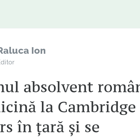
Raluca Ion
ditor
mul absolvent româ
icină la Cambridge 
rs în țară și se