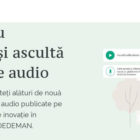
u
i ascultă
e audio
ți alături de nouă
e audio publicate pe
 inovație în
e DEDEMAN.