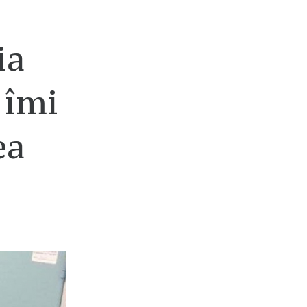
ia
 îmi
ea