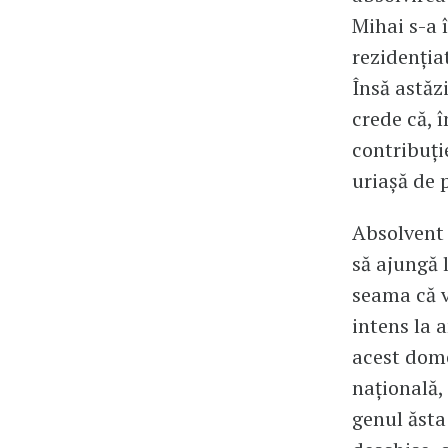
Mihai s-a 
rezidențiat
Însă astăzi
crede că, î
contribuți
uriașă de p
Absolvent 
să ajungă 
seama că v
intens la 
acest dome
națională,
genul ăsta