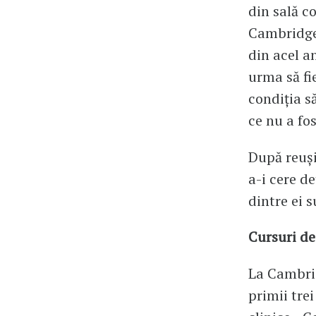
din sală c
Cambridge 
din acel a
urma să fi
condiția s
ce nu a fo
După reușit
a-i cere d
dintre ei s
Cursuri de
La Cambrid
primii trei