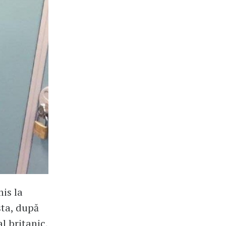
is la
sta, după
al britanic,