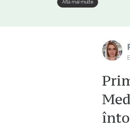
Află mai multe
E
Pri
Med
înto