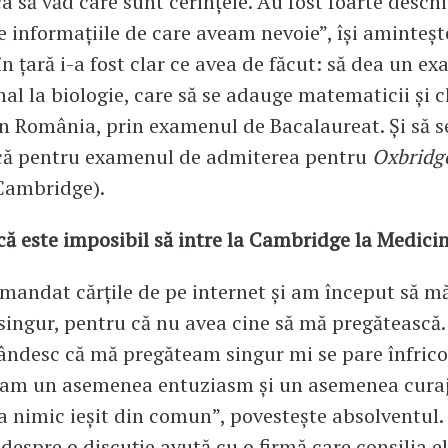
ca să văd care sunt cerințele. Au fost foarte desch
te informațiile de care aveam nevoie”, își aminteșt
 în țară i-a fost clar ce avea de făcut: să dea un e
nal la biologie, care să se adauge matematicii și 
în România, prin examenul de Bacalaureat. Și să s
că pentru examenul de admiterea pentru
Oxbridg
 Cambridge).
 că este imposibil să intre la Cambridge la Medici
andat cărțile de pe internet și am început să m
singur, pentru că nu avea cine să mă pregătească
ndesc că mă pregăteam singur mi se pare înfrico
eam un asemenea entuziasm și un asemenea curaj
a nimic ieșit din comun”, povestește absolventul. 
despre o discuție avută cu o firmă care consilia el