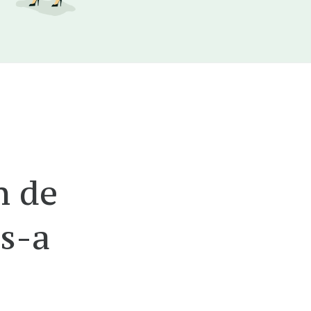
n de
s-a