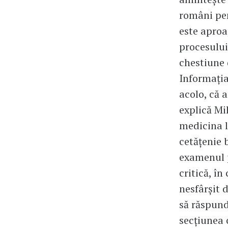
români pen
este aproa
procesului
chestiune 
Informația
acolo, că a
explică Mi
medicina l
cetățenie b
examenul p
critică, î
nesfârșit 
să răspundă
secțiunea c