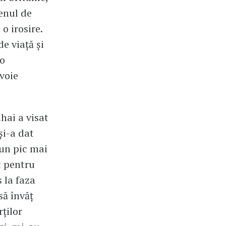
enul de
o irosire.
de viață și
 o
voie
hai a visat
și-a dat
 un pic mai
t pentru
 la faza
să învăț
ților