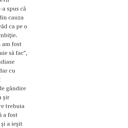
s-a spus că
 din cauza
văd ca pe o
mbiție.
ă am fost
uie să fac”,
udiase
dar cu
t
de gândire
 șir
re trebuia
ă a fost
și a ieșit