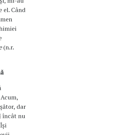
iși, mi-au
e el. Când
xamen
chimiei
e
e
(n.r.
nă
ă
. Acum,
șător, dar
 încât nu
Își
evii