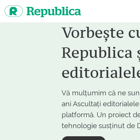
Sari
la
continut
Vorbește c
Republica ș
editorialel
Vă mulțumim că ne sunte
ani Ascultați editorialel
platformă. Un proiect de
tehnologie susținut d