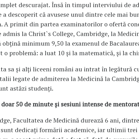
omplet descurajat. Însă în timpul interviului de a
a descoperit că avusese unul dintre cele mai bun
n. A primit din partea examinatorilor o ofertă con
e admis la Christ`s College, Cambridge, la Medici
ă obțină minimum 9,50 la examenul de Bacalaurea
st o problemă: a luat 10 și la matematică, și la ch
a sa și alți liceeni români au intrat în legătură c
etalii legate de admiterea la Medicină la Cambridg
unt astăzi studenți.
 doar 50 de minute și sesiuni intense de mentora
ge, Facultatea de Medicină durează 6 ani, dintre
 sunt dedicați formării academice, iar ultimii trei