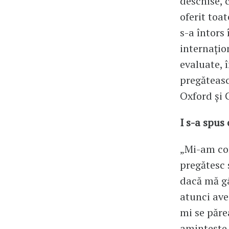
deschise, 
oferit toa
s-a întors
internațio
evaluate, 
pregăteas
Oxford și
I s-a spus
„Mi-am com
pregătesc 
dacă mă gâ
atunci av
mi se păre
amintește 