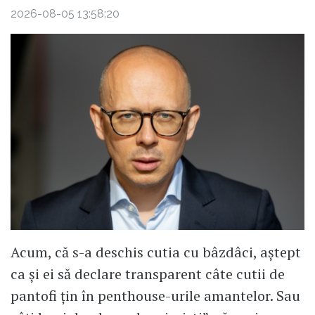
2026-08-05 13:58:20
Acum, că s-a deschis cutia cu bâzdâci, aștept
ca și ei să declare transparent câte cutii de
pantofi țin în penthouse-urile amantelor. Sau