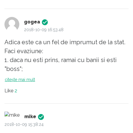
plătească o amendă substanțială, nimeni n-a
fost arestat și banca nu s-a închis ).
gogea
2018-10-09 16:53:48
Adica este ca un fel de imprumut de la stat.
Faci evaziune:
1. daca nu esti prins, ramai cu banii si esti
"boss";
2.daca esti prins, trebuie sa dai banii inapoi,
citește mai mult
dar numai daca poti. Daca nu poti te mai
Like
2
pasuieste statul vreo 3 ani si mai platesti o
dobanda.
Se fac inscrieri la evaziuni!!! Cine mai
mike
doreste, cine mai pofteste??
2018-10-09 15:38:24