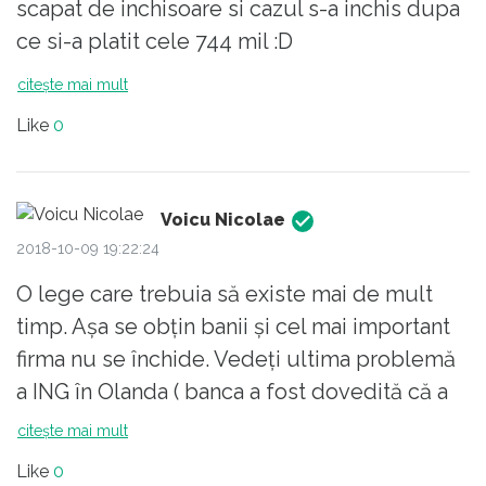
scapat de inchisoare si cazul s-a inchis dupa
ce si-a platit cele 744 mil :D
citește mai mult
Like
0
Voicu Nicolae
2018-10-09 19:22:24
O lege care trebuia să existe mai de mult
timp. Așa se obțin banii și cel mai important
firma nu se închide. Vedeți ultima problemă
a ING în Olanda ( banca a fost dovedită că a
făcut evaziune, inclusiv spălare de bani, iar
citește mai mult
statul olandez a acceptat ca banca să
Like
0