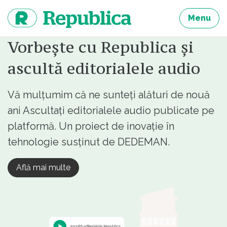
Sari
la
Menu
continut
Vorbește cu Republica și
ascultă editorialele audio
Vă mulțumim că ne sunteți alături de nouă
ani Ascultați editorialele audio publicate pe
platformă. Un proiect de inovație în
tehnologie susținut de DEDEMAN.
Află mai multe