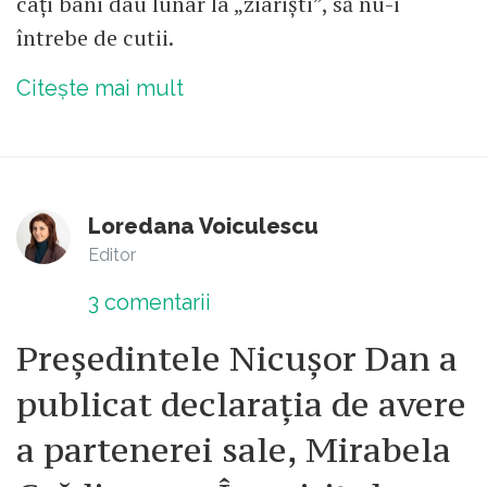
câți bani dau lunar la „ziariști”, să nu-i
întrebe de cutii.
Citește mai mult
Loredana Voiculescu
Editor
3
comentarii
Președintele Nicușor Dan a
publicat declarația de avere
a partenerei sale, Mirabela