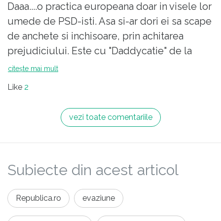
Daaa....o practica europeana doar in visele lor
umede de PSD-isti. Asa si-ar dori ei sa scape
de anchete si inchisoare, prin achitarea
prejudiciului. Este cu "Daddycatie" de la
nasu' mare Teodorovici pentru toti baietii din
citește mai mult
PSD si pentru nasa mare Vioricaaa....
Like
2
vezi toate comentariile
Subiecte din acest articol
Republica.ro
evaziune