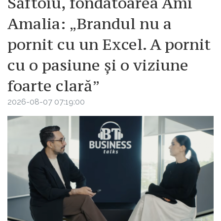
Săftoiu, fondatoarea Ami
Amalia: „Brandul nu a
pornit cu un Excel. A pornit
cu o pasiune și o viziune
foarte clară”
2026-08-07 07:19:00