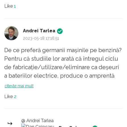
asta care este ridicat în slavi e o taxa plătită
Like
1
în plus. Un mod prin care companiile își
"asigura" venitul și profiturile.
Nu îl mai dați exemplu ca "soluție
Andrei Tarlea
inovatoare".
2023-05-18 17:16:51
De ce preferă germanii mașinile pe benzină?
Pentru că studiile lor arată că întregul ciclu
de fabricație/utilizare/eliminare ca deșeuri
a bateriilor electrice, produce o amprentă
de carbon semnificativă, contrar celor
citește mai mult
susținute de partizanii mașinilor full electric.
Like
2
Oricum, motoarele cu ardere internă vor
trebui abandonate în momentul în care
omenirea va epuiza rezervele de petrol (40
@ Andrei Tarlea
de ani, conform worldometer); bio-etanolul