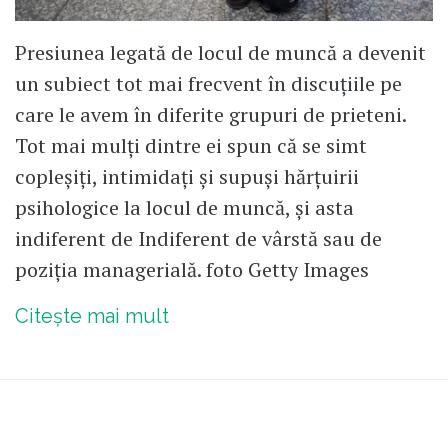
pe distanțe foarte scurte (fiindcă nu
are nevoie de încălzire inițială sau de
Presiunea legată de locul de muncă a devenit
un regim constant de funcționare o
un subiect tot mai frecvent în discuțiile pe
perioadă de timp) etc. Și chiar dacă și
care le avem în diferite grupuri de prieteni.
mașina electrică e poluantă în sensul
Tot mai mulți dintre ei spun că se simt
de mai sus, este excelent faptul că nu
copleșiți, intimidați și supuși hărțuirii
poluează ÎN ORAȘ. Fiindcă poluarea
psihologice la locul de muncă, și asta
pe glob evident e concentrată acum
indiferent de Indiferent de vârstă sau de
în anumite zone, unde e concentrată și
poziția managerială. foto Getty Images
populația. În timp ce în buricul
Citește mai mult
Bucureștiului te sufoci, într-o pădure,
sau pe un câmp, sau pe marginea
unei ape curgătoare departe de
localități, ai aer curat aproape 100%
Deci e esențială diminuarea poluării