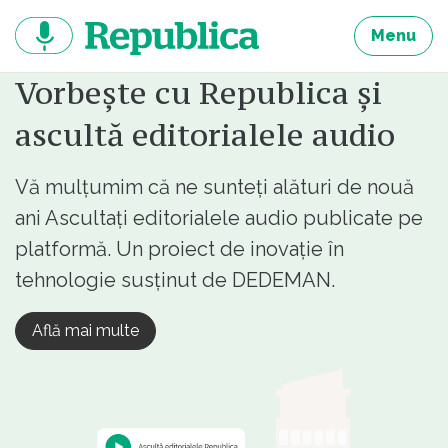
Sari
la
Menu
continut
Vorbește cu Republica și
ascultă editorialele audio
Vă mulțumim că ne sunteți alături de nouă
ani Ascultați editorialele audio publicate pe
platformă. Un proiect de inovație în
tehnologie susținut de DEDEMAN.
Află mai multe