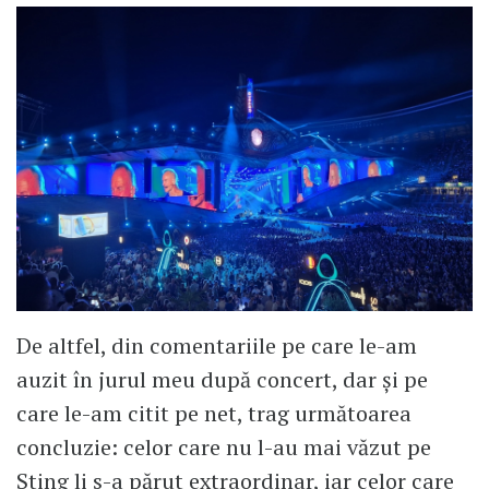
de mult, chiar și interurban :-) :-) sau
cu tricicleta, sau cu covorul zburător
etc, dar aș vrea să putem fi scutiți de
asta, noi cei care NU ne dorim acest
lucru, din toate motivele personale
corecte și legitime.
De altfel, din comentariile pe care le-am
auzit în jurul meu după concert, dar și pe
care le-am citit pe net, trag următoarea
concluzie: celor care nu l-au mai văzut pe
Sting li s-a părut extraordinar, iar celor care