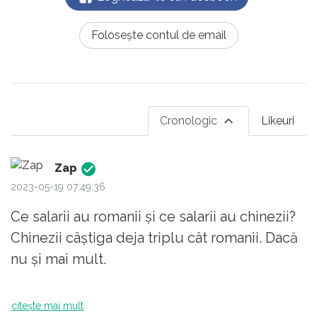
Folosește contul de email
Cronologic
Likeuri
Zap
2023-05-19 07:49:36
Ce salarii au romanii și ce salarii au chinezii?
Chinezii câștiga deja triplu cât romanii. Dacă
nu și mai mult.
Cât despre "subscription" pt mașini, cancerul
citește mai mult