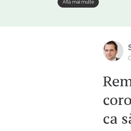
Află mai multe
C
Rem
cor
ca s