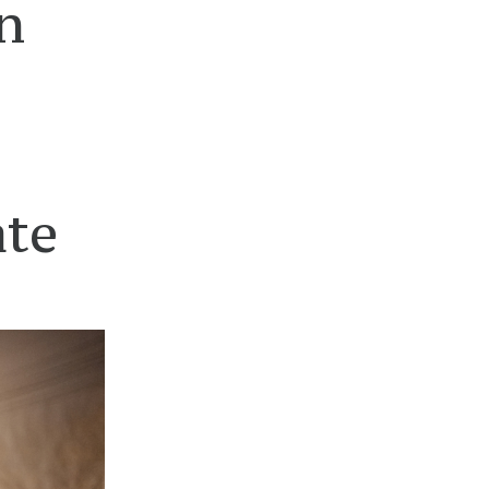
n
ate