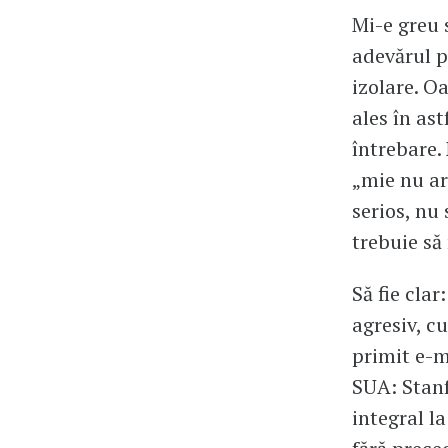
Mi-e greu 
adevărul pr
izolare. O
ales în ast
întrebare.
„mie nu ar
serios, nu
trebuie să
Să fie clar
agresiv, c
primit e-m
SUA: Stanf
integral l