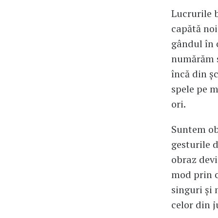
Lucrurile b
capătă noi
gândul în 
numărăm s
încă din șc
spele pe m
ori.
Suntem obi
gesturile 
obraz devi
mod prin c
singuri și
celor din j