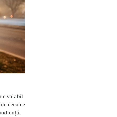
a e valabil
 de ceea ce
audiență.