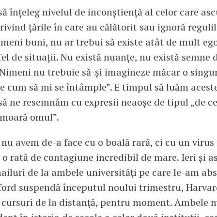
să înțeleg nivelul de inconștiență al celor care as
ivind țările în care au călătorit sau ignoră reguli
ameni buni, nu ar trebui să existe atât de mult eg
fel de situații. Nu există nuanțe, nu există semne 
 Nimeni nu trebuie să-și imagineze măcar o singur
e cum să mi se întâmple”. E timpul să luăm aceste
 să ne resemnăm cu expresii neaoșe de tipul „de ce
 moară omul”.
: nu avem de-a face cu o boală rară, ci cu un virus
u o rată de contagiune incredibil de mare. Ieri și a
ailuri de la ambele universități pe care le-am abs
ord suspendă începutul noului trimestru, Harvar
a cursuri de la distanță, pentru moment. Ambele 