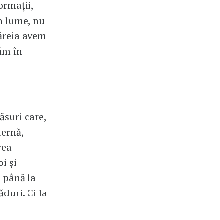
ormații,
în lume, nu
căreia avem
ăm în
ăsuri care,
dernă,
rea
i și
, până la
duri. Ci la