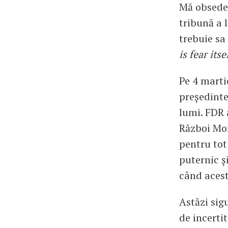
Mă obsedea
tribună a 
trebuie sa 
is fear itse
Pe 4 marti
președinte
lumi. FDR 
Război Mon
pentru tot
puternic ș
când acest
Astăzi sig
de incerti