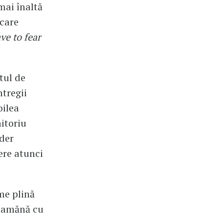
mai înaltă
 care
ve to fear
tul de
ntregii
oilea
itoriu
ider
bere atunci
me plină
seamănă cu