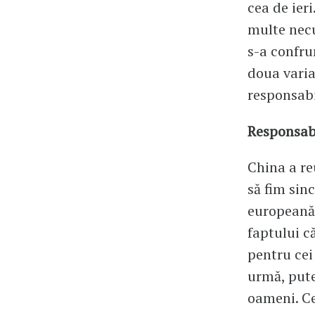
cea de ieri
multe necu
s-a confru
doua varia
responsabil
Responsabi
China a re
să fim sin
europeană.
faptului c
pentru cei
urmă, pute
oameni. Ce