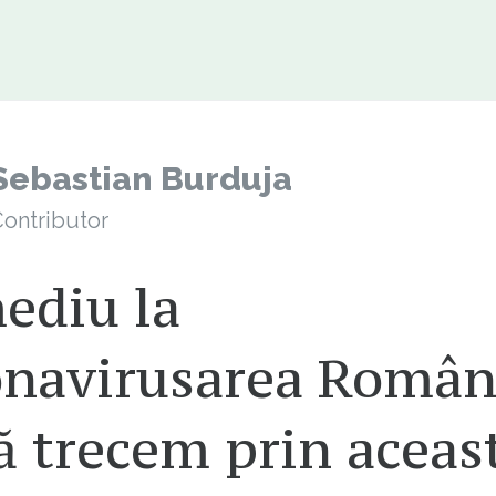
Sebastian Burduja
ontributor
ediu la
onavirusarea Român
ă trecem prin aceas