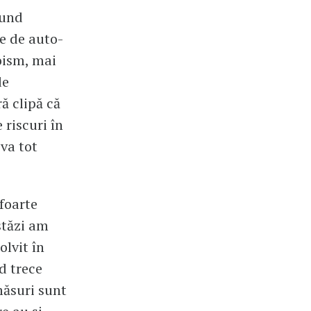
cund
le de auto-
oism, mai
de
ă clipă că
 riscuri în
va tot
 foarte
stăzi am
olvit în
d trece
măsuri sunt