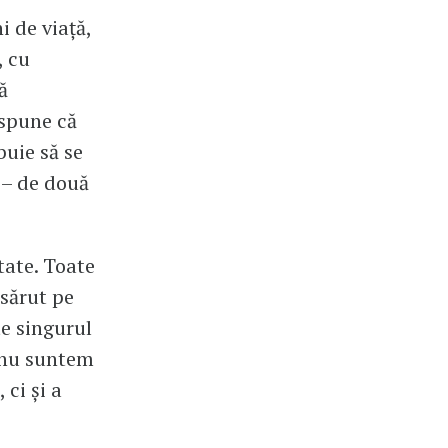
i de viață,
, cu
ă
spune că
buie să se
 – de două
tate. Toate
 sărut pe
te singurul
ă nu suntem
ci și a