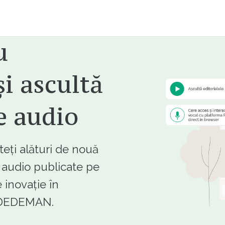
u
i ascultă
e audio
ți alături de nouă
e audio publicate pe
 inovație în
e DEDEMAN.