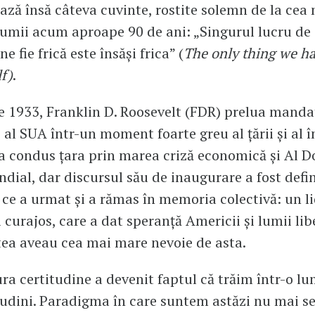
ză însă câteva cuvinte, rostite solemn de la cea 
lumii acum aproape 90 de ani: „Singurul lucru de
ne fie frică este însăși frica” (
The only thing we ha
lf)
.
e 1933, Franklin D. Roosevelt (FDR) prelua manda
 al SUA într-un moment foarte greu al țării și al î
a condus țara prin marea criză economică și Al D
dial, dar discursul său de inaugurare a fost defin
 ce a urmat și a rămas în memoria colectivă: un l
i curajos, care a dat speranță Americii și lumii li
ea aveau cea mai mare nevoie de asta.
ura certitudine a devenit faptul că trăim într-o lu
tudini. Paradigma în care suntem astăzi nu mai 