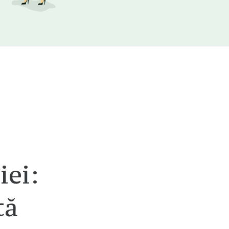
iei:
tă