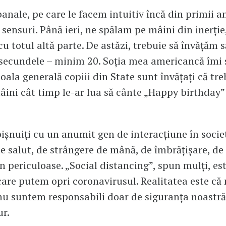
anale, pe care le facem intuitiv încă din primii an
 sensuri. Până ieri, ne spălam pe mâini din inerție
cu totul altă parte. De astăzi, trebuie să învățăm s
ecundele – minim 20. Soția mea americancă îmi 
oala generală copiii din State sunt învățați că tre
âini cât timp le-ar lua să cânte „Happy birthday”
șnuiți cu un anumit gen de interacțiune în socie
de salut, de strângere de mână, de îmbrățișare, de
n periculoase. „Social distancing”, spun mulți, es
are putem opri coronavirusul. Realitatea este c
 nu suntem responsabili doar de siguranța noastră, 
ur.