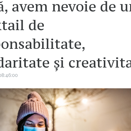
ă, avem nevoie de u
tail de
onsabilitate,
daritate și creativit
08:46:00