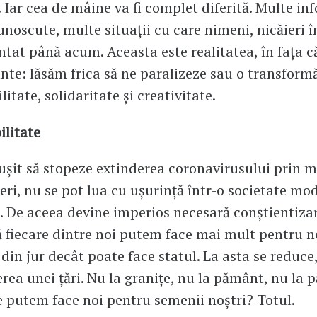
. Iar cea de mâine va fi complet diferită. Multe inf
noscute, multe situații cu care nimeni, nicăieri 
ntat până acum. Aceasta este realitatea, în fața 
nte: lăsăm frica să ne paralizeze sau o transform
itate, solidaritate și creativitate.
litate
ușit să stopeze extinderea coronavirusului prin m
ceri, nu se pot lua cu ușurință într-o societate mo
 De aceea devine imperios necesară conștientiza
ă fiecare dintre noi putem face mai mult pentru no
 din jur decât poate face statul. La asta se reduce
rea unei țări. Nu la granițe, nu la pământ, nu la pă
 putem face noi pentru semenii noștri? Totul.