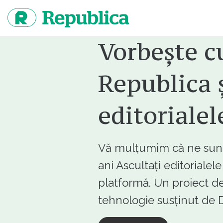
Sari
la
continut
Vorbește c
Republica ș
editorialel
Vă mulțumim că ne sunte
ani Ascultați editorialel
platformă. Un proiect de
tehnologie susținut d