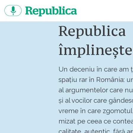
Sari
la
continut
Republica
împlinește
Un deceniu în care am ț
spațiu rar în România: un
al argumentelor care n
și al vocilor care gândes
vreme în care zgomotul 
mizat pe ceea ce contea
calitate, autentic, fără art