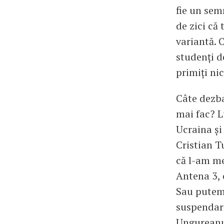
fie un semn
de zici că 
variantă. 
studenți d
primiți ni
Câte dezba
mai fac? L
Ucraina și
Cristian T
că l-am me
Antena 3, 
Sau putem 
suspendare
Ungureanu,