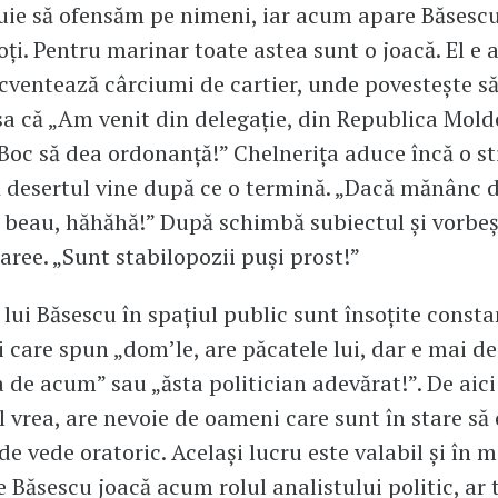
uie să ofensăm pe nimeni, iar acum apare Băsescu
toți. Pentru marinar toate astea sunt o joacă. El e
ecventează cârciumi de cartier, unde povestește s
sa că „Am venit din delegație, din Republica Moldo
 Boc să dea ordonanță!” Chelnerița aduce încă o stic
ă desertul vine după ce o termină. „Dacă mănânc 
 beau, hăhăhă!” După schimbă subiectul și vorbeș
maree. „Sunt stabilopozii puși prost!”
 lui Băsescu în spațiul public sunt însoțite consta
 care spun „dom’le, are păcatele lui, dar e mai d
a de acum” sau „ăsta politician adevărat!”. De ai
l vrea, are nevoie de oameni care sunt în stare să 
de vede oratoric. Același lucru este valabil și în 
Băsescu joacă acum rolul analistului politic, ar 