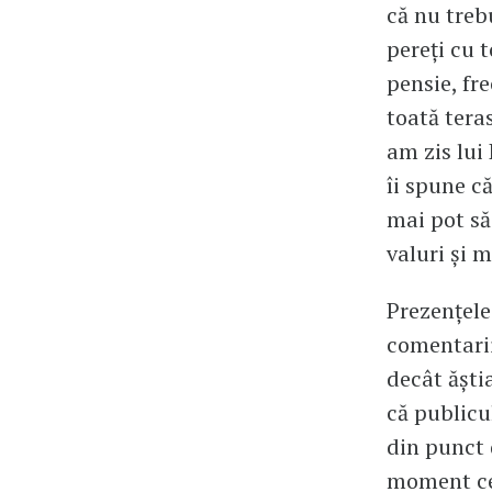
că nu treb
pereți cu 
pensie, fr
toată tera
am zis lui
îi spune c
mai pot să
valuri și 
Prezențele
comentarii
decât ăști
că publicu
din punct 
moment ce 