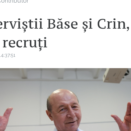
ontributor
rviștii Băse și Crin,
 recruți
4:37:51