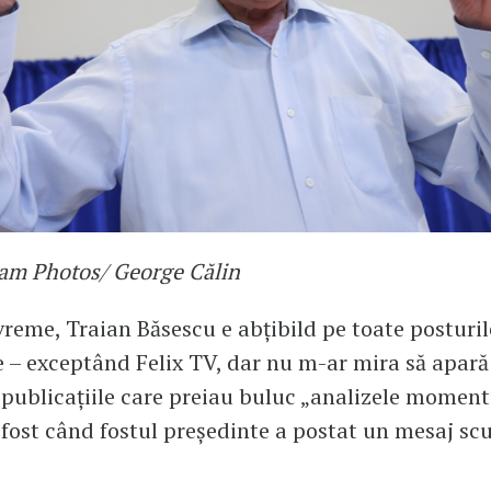
am Photos/ George Călin
vreme, Traian Băsescu e abțibild pe toate posturil
e – exceptând Felix TV, dar nu m-ar mira să apară 
 publicațiile care preiau buluc „analizele moment
fost când fostul președinte a postat un mesaj sc