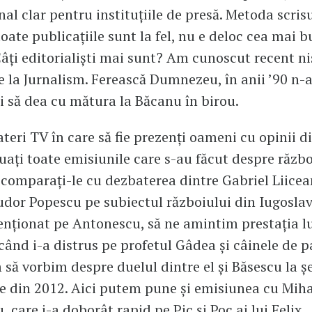
al clar pentru instituțiile de presă. Metoda scrisul
toate publicațiile sunt la fel, nu e deloc cea mai 
Câți editorialiști mai sunt? Am cunoscut recent ni
e la Jurnalism. Ferească Dumnezeu, în anii ’90 n-ar
ci să dea cu mătura la Băcanu în birou.
teri TV în care să fie prezenți oameni cu opinii di
uați toate emisiunile care s-au făcut despre războ
 comparați-le cu dezbaterea dintre Gabriel Liicea
udor Popescu pe subiectul războiului din Iugoslav
nționat pe Antonescu, să ne amintim prestația lu
când i-a distrus pe profetul Gâdea și câinele de 
să vorbim despre duelul dintre el și Băsescu la ș
 din 2012. Aici putem pune și emisiunea cu Mih
 care i-a doborât rapid pe Pic și Poc ai lui Felix.