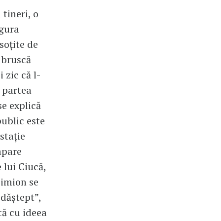
 tineri, o
 gura
soțite de
 bruscă
 zic că l-
n partea
se explică
public este
stație
apare
 lui Ciucă,
 Simion se
„dăștept”,
tă cu ideea