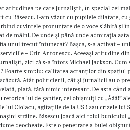
t atitudinea pe care jurnaliștii, în special cei mai
rt cu Băsescu. I-am văzut cu pupilele dilatate, cu
orbind cuvintele pronunțate de o voce slăbită și în
t de mâini. De unde și până unde admirația asta
ia unui trecut întunecat? Bașca, s-a activat – unii
 serviciile – Crin Antonescu. Aceeași atitudine di
urnaliști, zici că s-a întors Michael Jackson. Cum 
 Foarte simplu: calitatea actanților din spațiul 
căzută. Atât politicienii, cât și jurnalicii au o pre
velată, plată, fără nimic interesant. De asta când 
 retorica lui de șantier, cei obișnuiți cu „Ăăă!” ale
le lui Ciolacu, agitațiile de la USR sau crizele lui
mașini străine. Băsescu joacă aici rolul bunicului 
glume deocheate. Este o penetrare a bulei obișnui