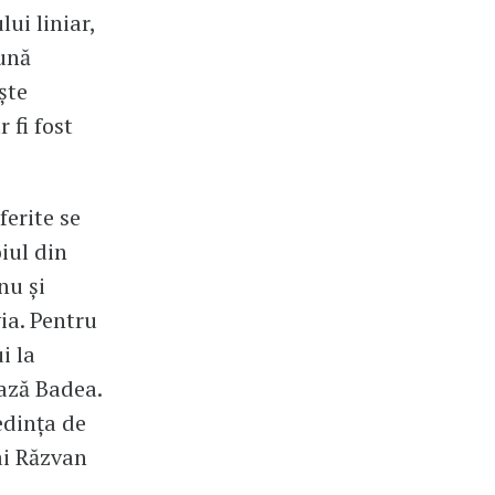
ui liniar,
bună
ște
 fi fost
ferite se
iul din
nu și
ia. Pentru
i la
pază Badea.
edința de
ai Răzvan