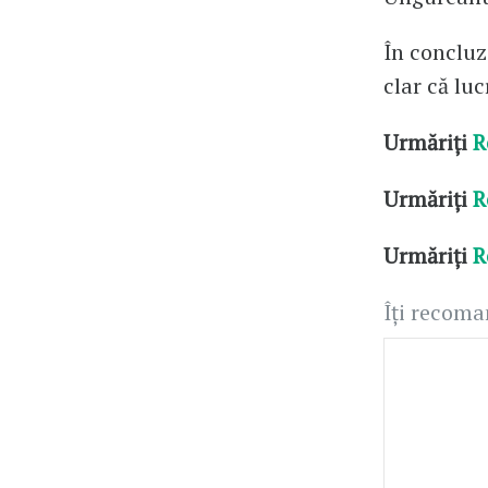
În concluz
clar că luc
Urmăriți
R
Urmăriți
R
Urmăriți
R
Îți recom