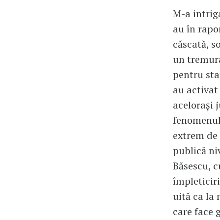
M-a intriga
au în rapo
căscată, s
un tremura
pentru staf
au activat
acelorași j
fenomenul?
extrem de s
publică ni
Băsescu, cu
împleticiri
uită ca la 
care face 