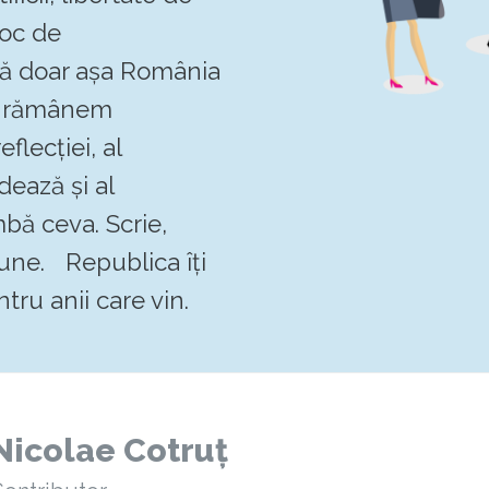
loc de
 că doar așa România
Să rămânem
flecției, al
dează și al
mbă ceva. Scrie,
pune. Republica îți
tru anii care vin.
Nicolae Cotruț