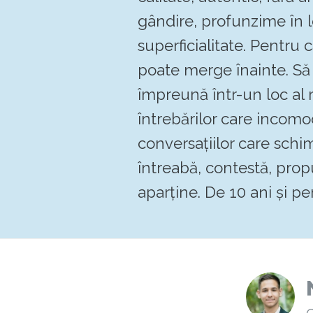
gândire, profunzime în 
superficialitate. Pentru
poate merge înainte. 
împreună într-un loc al re
întrebărilor care incomo
conversațiilor care schi
întreabă, contestă, pro
aparține. De 10 ani și pen