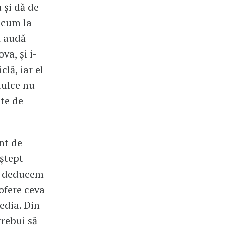
 și dă de
 acum la
ă audă
va, și i-
lă, iar el
dulce nu
te de
nt de
eștept
ci deducem
ofere ceva
media. Din
trebui să