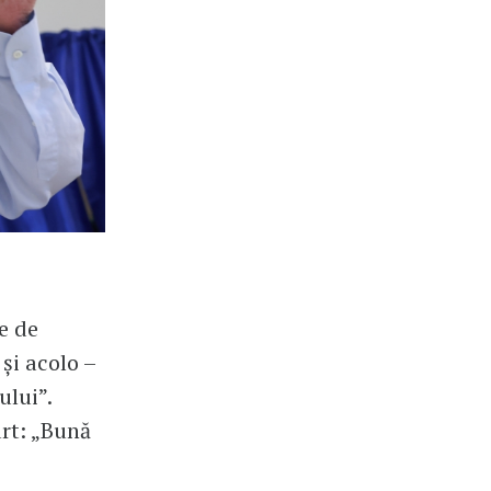
e de
și acolo –
ului”.
urt: „Bună