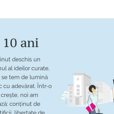
 10 ani
inut deschis un
ul al ideilor curate,
u se tem de lumină
c cu adevărat. Într-o
crește, noi am
ză: conținut de
ificii, libertate de