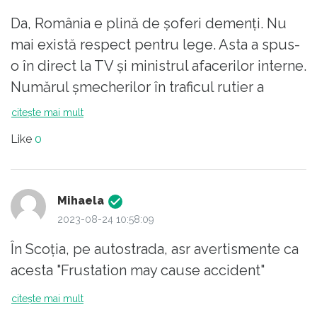
Da, România e plină de șoferi demenți. Nu
mai există respect pentru lege. Asta a spus-
o în direct la TV și ministrul afacerilor interne.
Numărul șmecherilor în traficul rutier a
depășit masa critică. Ar trebui un polițist la
citește mai mult
fiecare semafor, la fiecare trecere de pietoni,
Like
0
la fiecare trecere la nivel cu calea ferată și în
toate curbele periculoase, fără vizibilitate.
Până să blamăm polițiștii, ar trebui să ne
Mihaela
uităm fiecare la cum respectăm legea,
2023-08-24 10:58:09
regulile în general. Pentru că avem de-a
În Scoția, pe autostrada, asr avertismente ca
face cu paradoxul grămezii (câte pietre pui
acesta "Frustation may cause accident"
la un loc să faci o grămadă?). Cât de mult
poți să încalci legea pentru a genera un
citește mai mult