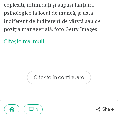
copleșiți, intimidați și supuși hărțuirii
psihologice la locul de muncă, și asta
indiferent de Indiferent de vârstă sau de
poziția managerială. foto Getty Images
Citește mai mult
Citește în continuare
© 2026 Republica.ro
Despre cookies
9
Share
Politica de confidentialitate
Cine suntem