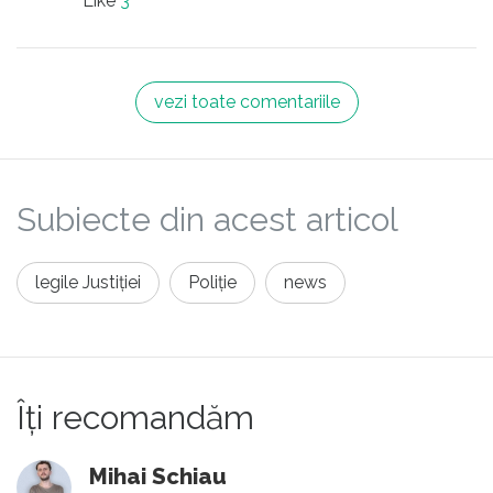
Like
3
lipsa RCA-ului. În orice caz mașina nu
trebuia să plece de acolo pe roți.
vezi toate comentariile
Subiecte din acest articol
legile Justiției
Poliție
news
Îți recomandăm
Mihai Schiau