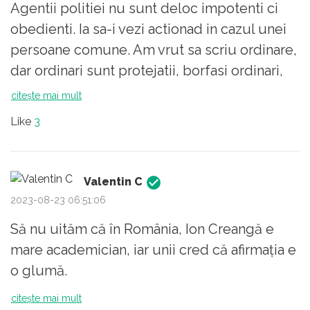
Agentii politiei nu sunt deloc impotenti ci
obedienti. Ia sa-i vezi actionad in cazul unei
persoane comune. Am vrut sa scriu ordinare,
dar ordinari sunt protejatii, borfasi ordinari,
hoti ordinari, etc. Din prezentarile, facute pe
citește mai mult
diverse canale media, tatalui ipochemului
Like
3
dement si drogat, irecuperabil, vedem din
ce familie "respectabila" provine si nevelul
cultural educational al lor.
Valentin C
2023-08-23 06:51:06
Să nu uităm că în România, Ion Creangă e
mare academician, iar unii cred că afirmația e
o glumă.
citește mai mult