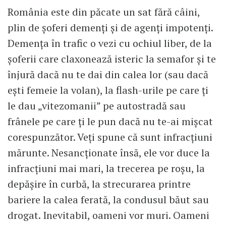
România este din păcate un sat fără câini,
plin de șoferi demenți și de agenți impotenți.
Demența în trafic o vezi cu ochiul liber, de la
șoferii care claxonează isteric la semafor și te
înjură dacă nu te dai din calea lor (sau dacă
ești femeie la volan), la flash-urile pe care ți
le dau „vitezomanii” pe autostradă sau
frânele pe care ți le pun dacă nu te-ai mișcat
corespunzător. Veți spune că sunt infracțiuni
mărunte. Nesancționate însă, ele vor duce la
infracțiuni mai mari, la trecerea pe roșu, la
depășire în curbă, la strecurarea printre
bariere la calea ferată, la condusul băut sau
drogat. Inevitabil, oameni vor muri. Oameni