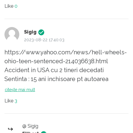
Like
0
Sigig
2023-08-22 17:40:03
https://www.yahoo.com/news/hell-wheels-
ohio-teen-sentenced-214036638.html
Accident in USA cu 2 tineri decedati
Sentinta : 15 ani inchisoare pt autoarea
accidentului.
citește mai mult
Like
3
@ Sigig