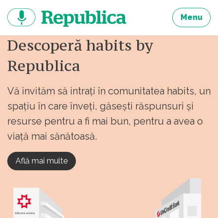
Sari
la
Menu
continut
Descoperă habits by
Republica
Vă invităm să intrați în comunitatea habits, un
spațiu în care înveți, găsești răspunsuri și
resurse pentru a fi mai bun, pentru a avea o
viață mai sănătoasă.
Află mai multe