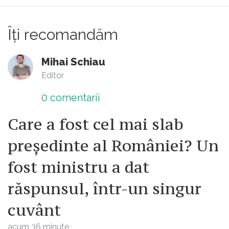
Îți recomandăm
Mihai Schiau
Editor
0
comentarii
Care a fost cel mai slab
președinte al României? Un
fost ministru a dat
răspunsul, într-un singur
cuvânt
acum 36 minute