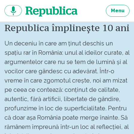
Sari
la
Menu
continut
Republica împlinește 10 ani
Un deceniu în care am ținut deschis un
spațiu rar în România: unul al ideilor curate, al
argumentelor care nu se tem de lumină și al
vocilor care gândesc cu adevărat. Într-o
vreme în care zgomotul crește, noi am mizat
pe ceea ce contează: conținut de calitate,
autentic, fără artificii, libertate de gândire,
profunzime în loc de superficialitate. Pentru
că doar așa România poate merge înainte. Să
rămânem împreună într-un loc al reflecției, al