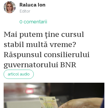
Raluca Ion
Editor
0
comentarii
Mai putem ține cursul
stabil multă vreme?
Răspunsul consilierului
guvernatorului BNR
articol audio