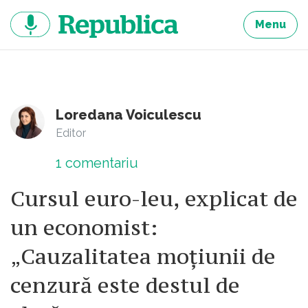
Sari
la
Menu
continut
Loredana Voiculescu
Editor
1
comentariu
Cursul euro-leu, explicat de
un economist:
„Cauzalitatea moțiunii de
cenzură este destul de