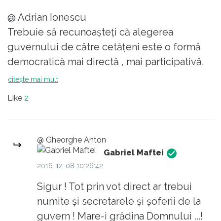
@ Adrian Ionescu
Trebuie să recunoaşteţi că alegerea
guvernului de către cetăţeni este o formă
democratică mai directă , mai participativă,
decăt numirea de către preşedinte şi
citește mai mult
parlament.
Like
2
@ Gheorghe Anton
Gabriel Maftei
2016-12-08 10:26:42
Sigur ! Tot prin vot direct ar trebui
numite și secretarele și șoferii de la
guvern ! Mare-i grădina Domnului ...!