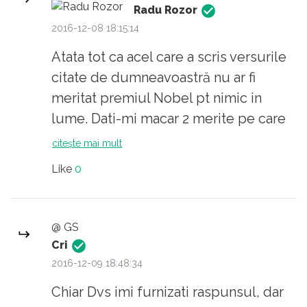
Radu Rozor
2016-12-08 18:15:14
Atata tot ca acel care a scris versurile
citate de dumneavoastră nu ar fi
meritat premiul Nobel pt nimic in
lume. Dati-mi macar 2 merite pe care
Dragnea si ceata lui le au pt a devenii
citește mai mult
premier respectiv ministrii si jur ca o
Like
0
sa-i votez (iar asta e pt mine un
sacrificiu enorm de vreme ce nu am
votat stanga niciodată).
@ GS
Cri
2016-12-09 18:48:34
Chiar Dvs imi furnizati raspunsul, dar