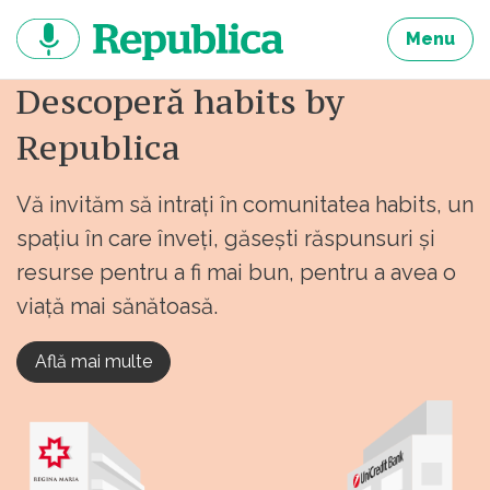
Sari
la
Menu
continut
Descoperă habits by
Republica
Vă invităm să intrați în comunitatea habits, un
spațiu în care înveți, găsești răspunsuri și
resurse pentru a fi mai bun, pentru a avea o
viață mai sănătoasă.
Află mai multe