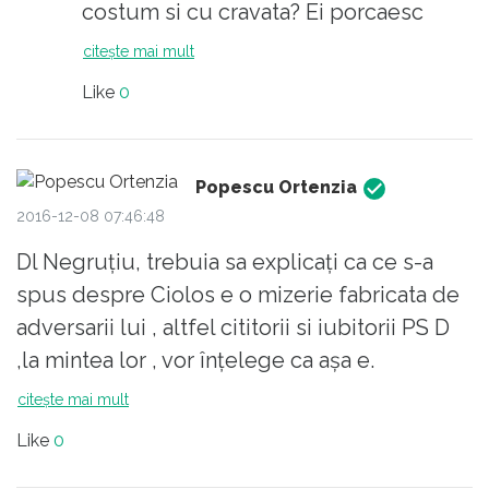
costum si cu cravata? Ei porcaesc
Deci chestia cu mocirla ii apartine d-
totul, imbracati "ireprosabil.
citește mai mult
lui Liiceanu care l-a intrebat pe dl.
Like
0
Ciolos "cum de se duce in mocirla de
la A3"?. Apoi a venit raspunsul care a
preluat ideea ,dar nu a initiat-o!Deci
Popescu Ortenzia
dl. Ciolos nu a jignit pe nimeni ci doar
2016-12-08 07:46:48
a explicat plastic ca este de datoria lui
sa lucreze in orice mediu conform
Dl Negruțiu, trebuia sa explicați ca ce s-a
fisei postului!Iar alegoria cu viata din
spus despre Ciolos e o mizerie fabricata de
mocirla este absolut corecta,viata
adversarii lui , altfel cititorii si iubitorii PS D
provenind din "mocirla primordiala"
,la mintea lor , vor înțelege ca așa e.
citește mai mult
Like
0