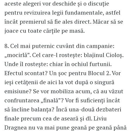
aceste alegeri vor deschide și o discuție
pentru revizuirea legii fundamentale, astfel
încât premierul să fie ales direct. Măcar să se
joace cu toate cărțile pe masă.
8. Cel mai puternic cuvânt din campanie:
„mocirlă”. Cel care-l rostește: blajinul Cioloș.
Unde îl rostește: chiar în ochiul furtunii.
Efectul scontat? Un șoc pentru Blocul 2. Vor
ieși cetățenii de aici la vot după o singură
emisiune? Se vor mobiliza acum, că au văzut
confruntarea „finală”? Vor fi suficienți încât
să încline balanța? Încă una-două dezbateri
finale precum cea de aseară și dl. Liviu
Dragnea nu va mai pune geană pe geană până