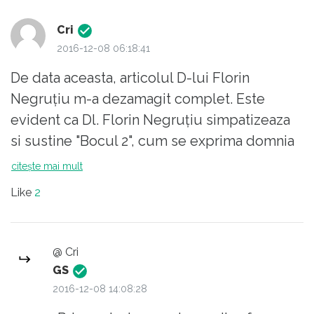
Cri
2016-12-08 06:18:41
De data aceasta, articolul D-lui Florin
Negruțiu m-a dezamagit complet. Este
evident ca Dl. Florin Negruțiu simpatizeaza
si sustine "Bocul 2", cum se exprima domnia
sa; nu e nimic rau sau ilegal in acest lucru.
citește mai mult
Este dreptul domniei sale.
Like
2
Domnia sa considera ca ne aflam in fatza unei
campanii electorale "demne de anii '50", ca sa
il citez din nou; motivul este ca 2-3 imbecili
@ Cri
pretind ca Ciolos "vinde tara ocultei" si ca ar
GS
fi "fiul lui Soros".
2016-12-08 14:08:28
Dl. Negrutiu este categoric un om inteligent