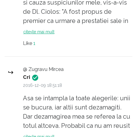
si cauza suspiciunilor mele, vis-a-vis
de Dl. Ciolos: "A fost propus de
premier ca urmare a prestatiei sale in
functia de comisar european."
citește mai mult
Cine oare l-a propus ? Asta este
Like
1
nedumerirea mea fata de toti
"propusii" ! Din cate stiu eu, dupa
demisia premierului, in acord cu
@ Zugravu Mircea
legislatia noastra, Parlamentul
Cri
dezbate si decide prin vot un candidat
2016-12-09 18:51:18
de Prim Ministru, la propunerea
Asa se intampla la toate alegerile: unii
majoritatii parlamentare.
se bucura, iar altii sunt dezamagiti.
Daca Dvs aveti cunostinta de o
Dar dezamagirea mea se referea la cu
asemenea dezbatere, ei bine, eu unul
totul altceva. Probabil ca nu am reusit
nu am. Eu stiu doar ce am vazut in
sa ma exprim foarte limpede.
citește mai mult