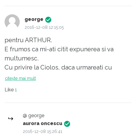
george
2016-12-08 12:15:05
pentru ARTHUR.
E frumos ca mi-ati citit expunerea si va
multumesc.
Cu privire la Ciolos, daca urmareati cu
atentie ce a spus, in discutia de la A3, rezulta
citește mai mult
ca si el face parte din mocirla, dar ca
Like
1
specialist agricol o considera o resursa.Deci
cauta sa mermeleasca afirmatiile anterioare.
Dar, raman la opinia mea, ca indiferent
@ george
despre ce s-ar discuta, acest premier de
aurora oncescu
ocazie vorbeste vorbe.Are stereotipuri,
2016-12-08 15:26:41