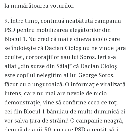
la numărătoarea voturilor.
9. Între timp, continuă neabătută campania
PSD pentru mobilizarea alegătorilor din
Blocul 1. Nu cred că mai e cineva acolo care
se îndoiește că Dacian Cioloș nu ne vinde țara
ocultei, corporațiilor sau lui Soros. Ieri s-a
aflat „din surse din Sălaj” că Dacian Cioloș
este copilul nelegitim al lui George Soros,
făcut cu o unguroaică. O informație viralizată
intens, care nu mai are nevoie de nicio
demonstrație, vine să confirme ceea ce toți
cei din Blocul 1 bănuiau de mult: duminică ei
vor salva țara de străini! O campanie neagră,
demnă de anii '50, cu care PSD a reușit să-i