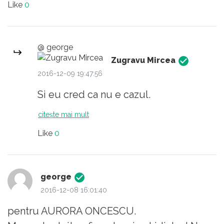
Like
0
stii, eu vorbeam de modul in care se
manifesta respectul fata de interlocutor si
fata de spectatori.
@ george
Pentru ca nu ati reusit sa intelegeti
Zugravu Mircea
diferenta, nu e nevoie sa-mi raspundeti.Deci
2016-12-09 19:47:56
despre respectul reciproc.Va salut, cu stima.
Si eu cred ca nu e cazul.
citește mai mult
Like
0
george
2016-12-08 16:01:40
pentru AURORA ONCESCU.