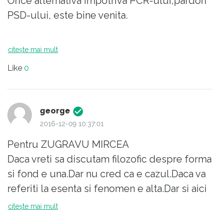
Orice alternativa impotriva PCR-ului,pardon
PSD-ului, este bine venita.
citește mai mult
Like
0
george
2016-12-09 10:37:01
Pentru ZUGRAVU MIRCEA
Daca vreti sa discutam filozofic despre forma
si fond e una.Dar nu cred ca e cazul.Daca va
referiti la esenta si fenomen e alta.Dar si aici
nu e cazul.
citește mai mult
Daca te referi la opinia mea, atunci daca nu