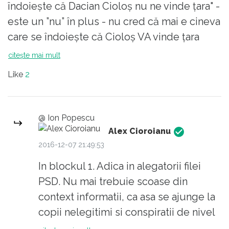
îndoiește că Dacian Cioloș nu ne vinde țara" -
as avea vreo aprehensiune pentru Dl.
este un ”nu” în plus - nu cred că mai e cineva
Dragnea sau pentru PSD; probabil ca
care se îndoiește că Cioloș VA vinde țara
nu am fost suficient de explicit,
citește mai mult
pentru ca eu am incercat sa discut
despre principii, mentalitati si
Like
2
politicile Statului roman.
3. De aceea eu, un oarecare
neimportant, incerc sa promovez ( in
@ Ion Popescu
Alex Cioroianu
van ) pe acest site princiipii precum
2016-12-07 21:49:53
acelea ca Parlamentul este mai
important pentru democratie decat
In blockul 1. Adica in alegatorii filei
Presedintele si ca drepturile si
PSD. Nu mai trebuie scoase din
libertatile cetatenilor sunt mai presus
context informatii, ca asa se ajunge la
decat institutiile de forta ale Statului.
copii nelegitimi si conspiratii de nivel
Un alt principiu pe care il promovez (
mondial.