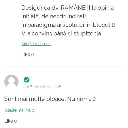
tautologie, repetitii cu alte cuvinte.Deci,
Desigur că dv. RĂMÂNEȚI la opinia
vorbeste vorbe.Despre vestimentatie,
inițială, de nezdruncinat!
dovedeste lipsa de respect fata de
În paradigma articolului: în blocul 1!
telespectatori.
V-a convins până și stupizenia
In rest, sanatate si la mai multe
formulată, din lipsă evidentă de
citește mai mult
comentarii.Nu este obligatoriu sa fiti de
argumente, de Adrian Ursu: lipsa
Like
0
acord cu mine.
cravatei de la gâtul Premierului este
lipsă de bun simț!
2016-12-08 10:24:28
Sunt mai multe bloace. Nu numa 2
citește mai mult
Like
0