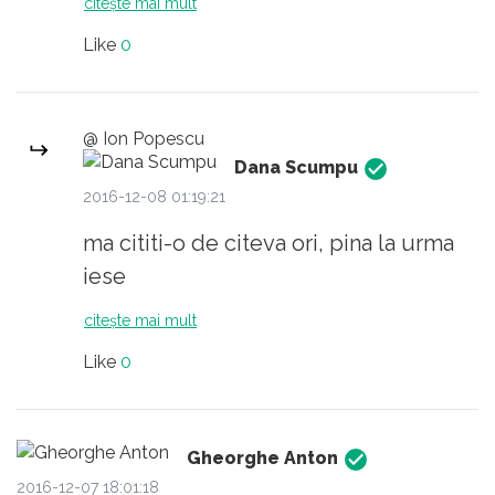
citește mai mult
zadarnic ) este ca trebuie sa ne
Like
0
respectam opiniile si ca diferentele
de opinie si de viziune nu ar trebui sa
ne faca dusmani....
@ Ion Popescu
Dana Scumpu
2016-12-08 01:19:21
ma cititi-o de citeva ori, pina la urma
iese
citește mai mult
Like
0
Gheorghe Anton
2016-12-07 18:01:18