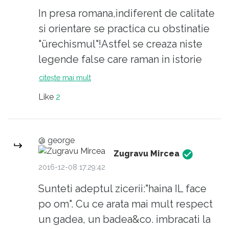
Ca urmare Ciolos a vrut sa dreaga busuiocul
In presa romana,indiferent de calitate
dar a dat-o cu oistea in gard.
si orientare se practica cu obstinatie
Mai mult decat atat, modul de a se prezenta,
"ürechismul"!Astfel se creaza niste
fara cravata, cu haina parca de imprumut
legende false care raman in istorie
arata lipsa de rspect pentru telespectatori.
indiferent de corectiile disperate (sau
citește mai mult
Si mai are o calitate premierul.Vorbeste
nu) facute de cei implicati. Notorie
Like
2
vorbe.Atat.
este sintagma ïnvins de sistem(Secu")
pe care dl. Constantinescu a explicat-
o chiar si in scris ,dar in memoria
@ george
colectiva promovarea facuta de presa
Zugravu Mircea
ostila(cea care l-ar fi invins,in frunte cu
2016-12-08 17:29:42
Tuca,Cristoiu,Calinescu)in fals, a
Sunteti adeptul zicerii:"haina IL face
ramas. Acum s-a creat din nou o
po om". Cu ce arata mai mult respect
perceptie falsa,pe care dl. Ciolos a
un gadea, un badea&co. imbracati la
explicat-o ,dar se pare ca degeaba!