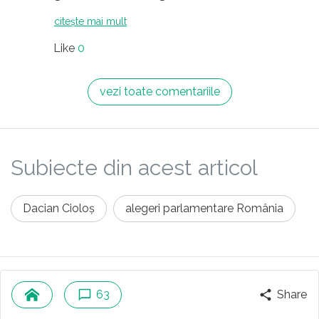
citește mai mult
Like
0
vezi toate comentariile
Subiecte din acest articol
Dacian Cioloș
alegeri parlamentare România
Îți recomandăm
63
Share