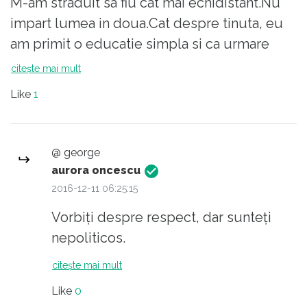
M-am straduit sa fiu cat mai echidistant.Nu
impart lumea in doua.Cat despre tinuta, eu
am primit o educatie simpla si ca urmare
inteleg sa fiu imbracat corespunzator in
citește mai mult
situatii deosebite din respect pentru
Like
1
ceilalti.Va place la un balet sa fiti spectator in
blugi pentru ca e mai comod, sau totusi
faceti apel la o tinuta?
@ george
Nu astept raspuns.
aurora oncescu
Cu stima.
2016-12-11 06:25:15
Vorbiți despre respect, dar sunteți
nepoliticos.
citește mai mult
Like
0