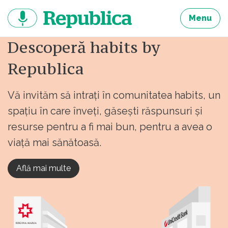
Sari
la
Menu
continut
Descoperă habits by
Republica
Vă invităm să intrați în comunitatea habits, un
spațiu în care înveți, găsești răspunsuri și
resurse pentru a fi mai bun, pentru a avea o
viață mai sănătoasă.
Află mai multe