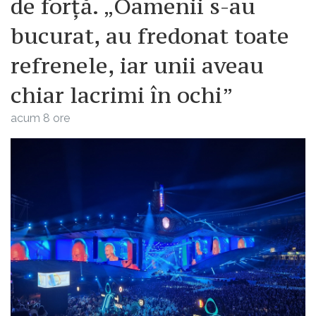
de forță. „Oamenii s-au
bucurat, au fredonat toate
refrenele, iar unii aveau
chiar lacrimi în ochi”
acum 8 ore