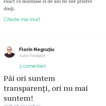
exact ce mormăie ei de ani de zile printre
dinți.
Citește mai mult
Florin Negruțiu
Autor fondator
3
comentarii
Păi ori suntem
transparenți, ori nu mai
suntem!
2026-08-05 13:58:20