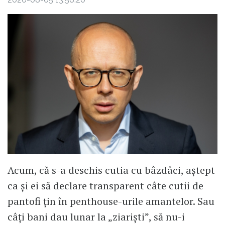
Acum, că s-a deschis cutia cu bâzdâci, aștept
ca și ei să declare transparent câte cutii de
pantofi țin în penthouse-urile amantelor. Sau
câți bani dau lunar la „ziariști”, să nu-i