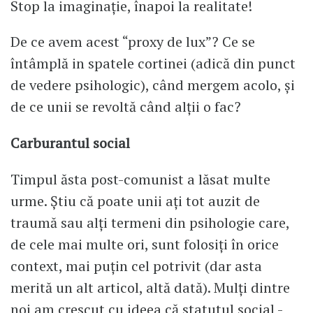
Stop la imaginație, înapoi la realitate!
De ce avem acest “proxy de lux”? Ce se
întâmplă in spatele cortinei (adică din punct
de vedere psihologic), când mergem acolo, și
de ce unii se revoltă când alții o fac?
Carburantul social
Timpul ăsta post-comunist a lăsat multe
urme. Știu că poate unii ați tot auzit de
traumă sau alți termeni din psihologie care,
de cele mai multe ori, sunt folosiți în orice
context, mai puțin cel potrivit (dar asta
merită un alt articol, altă dată). Mulți dintre
noi am crescut cu ideea că statutul social -