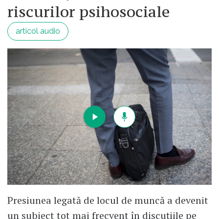
riscurilor psihosociale
articol audio
Presiunea legată de locul de muncă a devenit
un subiect tot mai frecvent în discuțiile pe