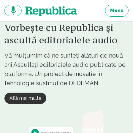
Sari
la
Menu
continut
Vorbește cu Republica și
ascultă editorialele audio
Vă mulțumim că ne sunteți alături de nouă
ani Ascultați editorialele audio publicate pe
platformă. Un proiect de inovație în
tehnologie susținut de DEDEMAN.
Află mai multe