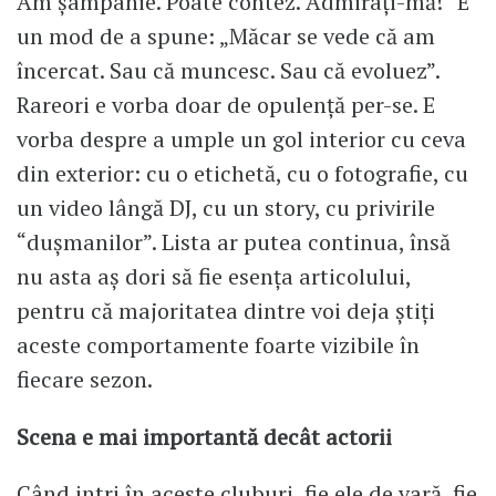
Am șampanie. Poate contez. Admirați-mă!” E
un mod de a spune: „Măcar se vede că am
încercat. Sau că muncesc. Sau că evoluez”.
Rareori e vorba doar de opulență per-se. E
vorba despre a umple un gol interior cu ceva
din exterior: cu o etichetă, cu o fotografie, cu
un video lângă DJ, cu un story, cu privirile
“dușmanilor”. Lista ar putea continua, însă
nu asta aș dori să fie esența articolului,
pentru că majoritatea dintre voi deja știți
aceste comportamente foarte vizibile în
fiecare sezon.
Scena e mai importantă decât actorii
Când intri în aceste cluburi, fie ele de vară, fie