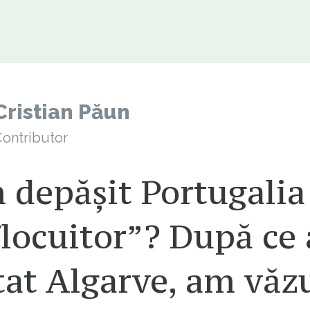
Cristian Păun
ontributor
depășit Portugalia
/locuitor”? După ce
tat Algarve, am văz