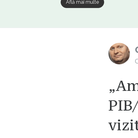
Află mai multe
C
„Am 
PIB
vizi