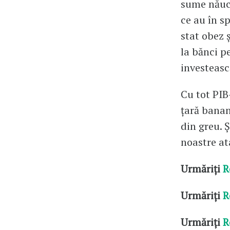
sume năuci
ce au în sp
stat obez 
la bănci p
investeasc
Cu tot PIB
țară banan
din greu. Ș
noastre at
Urmăriți
R
Urmăriți
R
Urmăriți
R