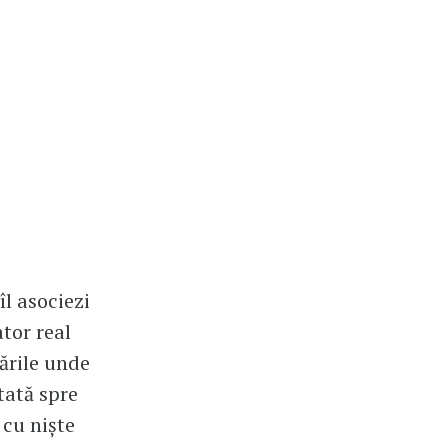
l asociezi
ator real
țările unde
tată spre
 cu niște