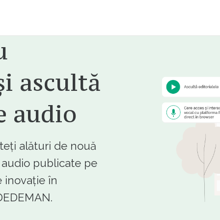
u
i ascultă
e audio
ți alături de nouă
e audio publicate pe
 inovație în
e DEDEMAN.