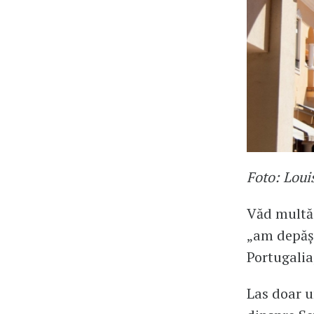
Foto: Loui
Văd multă 
„am depăși
Portugalia
Las doar u