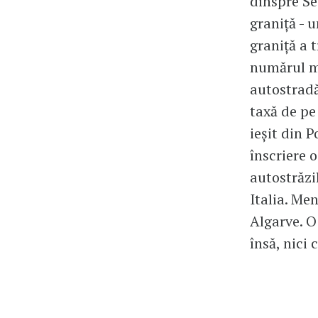
dinspre Se
graniță - u
graniță a 
numărul ma
autostradă
taxă de pe
ieșit din 
înscriere o
autostrăzil
Italia. Me
Algarve. O
însă, nici 