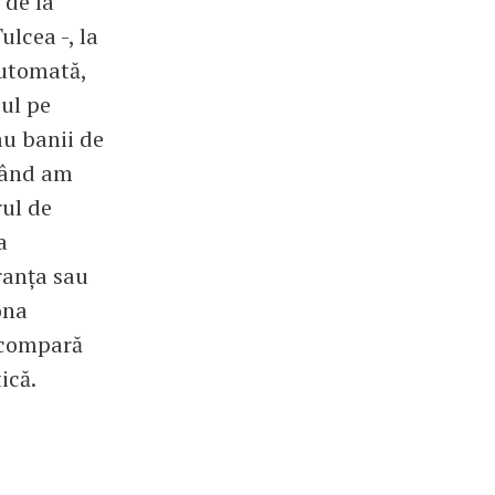
 de la
ulcea -, la
automată,
ul pe
au banii de
 Când am
rul de
a
Franța sau
ona
e compară
tică.