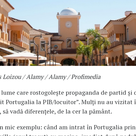
s Loizou / Alamy / Alamy / Profimedia
lume care rostogolește propaganda de partid și d
t Portugalia la PIB/locuitor”. Mulți nu au vizitat 
, să vadă diferențele, de la cer la pământ.
n mic exemplu: când am intrat în Portugalia prin