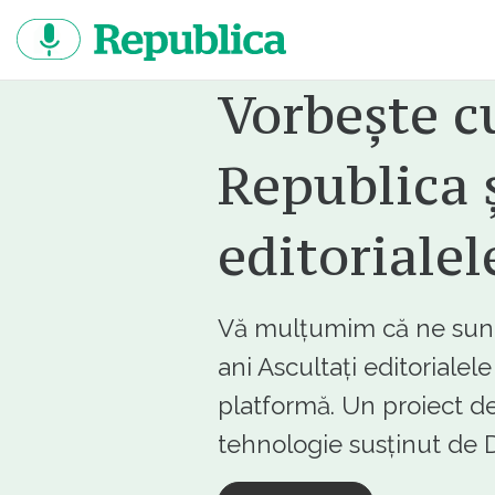
Sari
la
continut
Vorbește c
Republica ș
editorialel
Vă mulțumim că ne sunte
ani Ascultați editorialel
platformă. Un proiect de
tehnologie susținut d