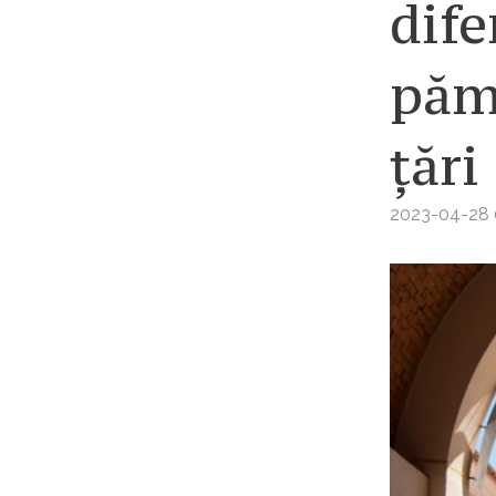
dife
păm
țări
2023-04-28 