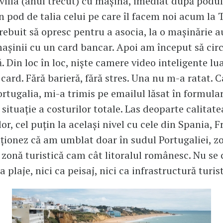
villa (anul trecut) cu mașina, imediat după podul
n pod de talia celui pe care îl facem noi acum la T
trebuit să opresc pentru a asocia, la o mașinărie 
șinii cu un card bancar. Apoi am început să circ
. Din loc în loc, niște camere video inteligente lu
 card. Fără barieră, fără stres. Una nu m-a ratat.
Portugalia, mi-a trimis pe emailul lăsat în formula
 situație a costurilor totale. Las deoparte calitate
or, cel puțin la același nivel cu cele din Spania, 
nționez că am umblat doar în sudul Portugaliei, z
 zonă turistică cam cât litoralul românesc. Nu s
ca plaje, nici ca peisaj, nici ca infrastructură turis