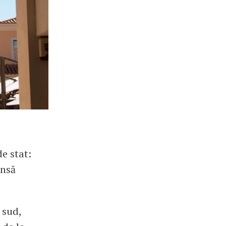
e stat:
însă
 sud,