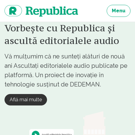
Sari
la
Menu
continut
Vorbește cu Republica și
ascultă editorialele audio
Vă mulțumim că ne sunteți alături de nouă
ani Ascultați editorialele audio publicate pe
platformă. Un proiect de inovație în
tehnologie susținut de DEDEMAN.
Află mai multe