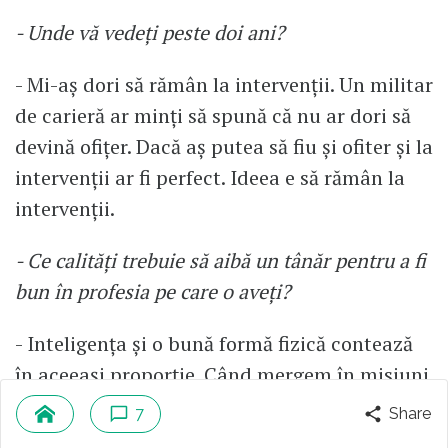
- Unde vă vedeți peste doi ani?
- Mi-aș dori să rămân la intervenții. Un militar
de carieră ar minți să spună că nu ar dori să
devină ofițer. Dacă aș putea să fiu și ofiter și la
intervenții ar fi perfect. Ideea e să rămân la
intervenții.
- Ce calități trebuie să aibă un tânăr pentru a fi
bun în profesia pe care o aveți?
- Inteligența și o bună formă fizică contează
în aceeași proporție. Când mergem în misiuni
pe munți, urcăm două ore cu saci de 20-30
7
Share
litri cu apă în spate. Atunci începe să se simtă