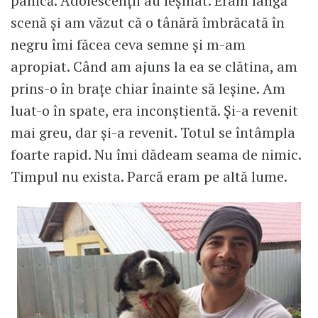
panică. Adolescenții au leșinat. Eram lângă
scenă și am văzut că o tânără îmbrăcată în
negru îmi făcea ceva semne și m-am
apropiat. Când am ajuns la ea se clătina, am
prins-o în brațe chiar înainte să leșine. Am
luat-o în spate, era inconștientă. Și-a revenit
mai greu, dar și-a revenit. Totul se întâmpla
foarte rapid. Nu îmi dădeam seama de nimic.
Timpul nu exista. Parcă eram pe altă lume.