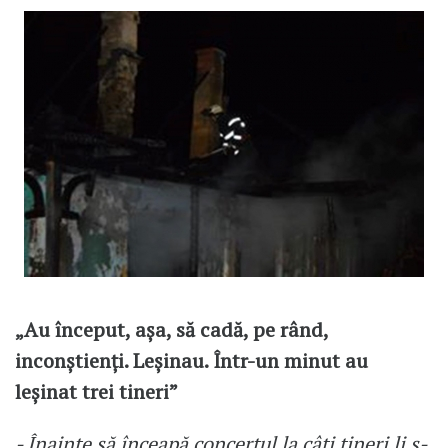
„Au început, așa, să cadă, pe rând,
inconștienți. Leșinau. Într-un minut au
leșinat trei tineri”
- Înainte să înceapă concertul la câți tineri li s-