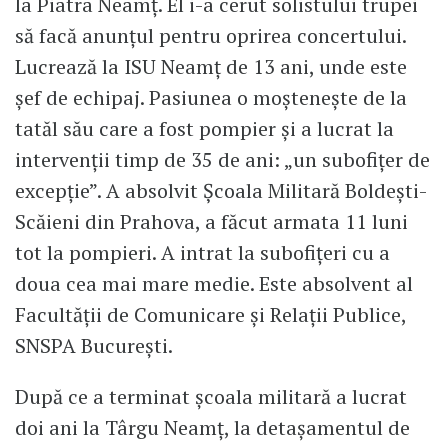
la Piatra Neamț. El i-a cerut solistului trupei
să facă anunțul pentru oprirea concertului.
Lucrează la ISU Neamț de 13 ani, unde este
șef de echipaj. Pasiunea o moștenește de la
tatăl său care a fost pompier și a lucrat la
intervenții timp de 35 de ani: „un subofițer de
excepție”. A absolvit Școala Militară Boldești-
Scăieni din Prahova, a făcut armata 11 luni
tot la pompieri. A intrat la subofițeri cu a
doua cea mai mare medie. Este absolvent al
Facultății de Comunicare și Relații Publice,
SNSPA București.
După ce a terminat școala militară a lucrat
doi ani la Târgu Neamț, la detașamentul de