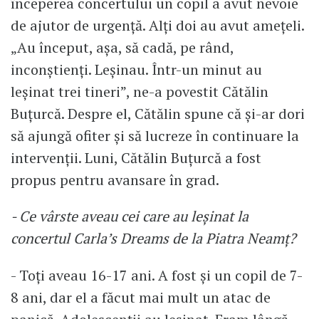
începerea concertului un copil a avut nevoie
de ajutor de urgență. Alți doi au avut amețeli.
„Au început, așa, să cadă, pe rând,
inconștienți. Leșinau. Într-un minut au
leșinat trei tineri”, ne-a povestit Cătălin
Buțurcă. Despre el, Cătălin spune că și-ar dori
să ajungă ofiter și să lucreze în continuare la
intervenții. Luni, Cătălin Buţurcă a fost
propus pentru avansare în grad.
- Ce vârste aveau cei care au leșinat la
concertul Carla’s Dreams de la Piatra Neamț?
- Toți aveau 16-17 ani. A fost și un copil de 7-
8 ani, dar el a făcut mai mult un atac de