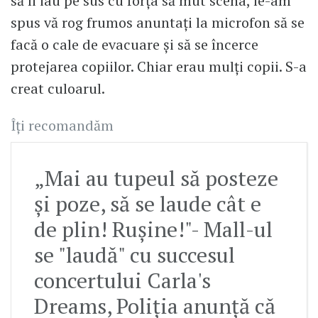
să îi iau pe sus cu forța să mut scena, le-am
spus vă rog frumos anuntați la microfon să se
facă o cale de evacuare și să se încerce
protejarea copiilor. Chiar erau mulți copii. S-a
creat culoarul.
Îți recomandăm
„Mai au tupeul să posteze
și poze, să se laude cât e
de plin! Rușine!"- Mall-ul
se "laudă" cu succesul
concertului Carla's
Dreams, Poliția anunță că