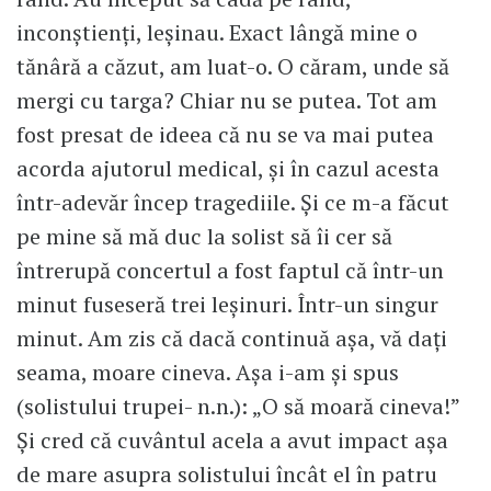
inconștienți, leșinau. Exact lângă mine o
tănâră a căzut, am luat-o. O căram, unde să
mergi cu targa? Chiar nu se putea. Tot am
fost presat de ideea că nu se va mai putea
acorda ajutorul medical, și în cazul acesta
într-adevăr încep tragediile. Și ce m-a făcut
pe mine să mă duc la solist să îi cer să
întrerupă concertul a fost faptul că într-un
minut fuseseră trei leșinuri. Într-un singur
minut. Am zis că dacă continuă așa, vă dați
seama, moare cineva. Așa i-am și spus
(solistului trupei- n.n.): „O să moară cineva!”
Și cred că cuvântul acela a avut impact așa
de mare asupra solistului încât el în patru