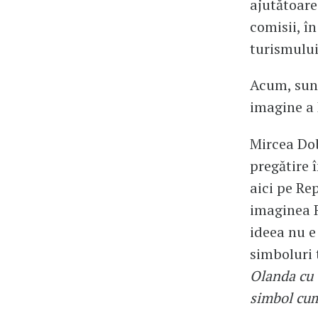
ajutătoare
comisii, î
turismului
Acum, sunt
imagine a 
Mircea Dob
pregătire 
aici pe Re
imaginea R
ideea nu e
simboluri 
Olanda cu 
simbol cum