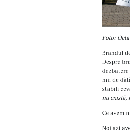
Foto: Oct
Brandul de 
Despre bra
dezbatere 
mii de dăt
stabili ce
nu există, 
Ce avem no
Noi azi av