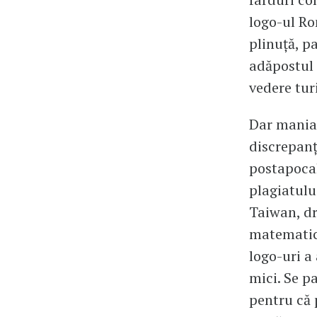
logo-ul Ro
plinuță, pa
adăpostul 
vedere tur
Dar mania l
discrepanț
postapocal
plagiatulu
Taiwan, dr
matematică
logo-uri a
mici. Se p
pentru că 