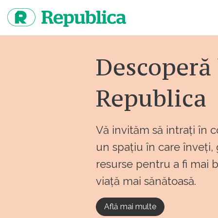
Sari
la
continut
Descoperă 
Republica
Vă invităm să intrați în 
un spațiu în care înveți,
resurse pentru a fi mai 
viață mai sănătoasă.
Află mai multe