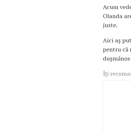
Acum vedeț
Olanda are
juste.
Aici aș pu
pentru că 
dușmănos p
Îți recom