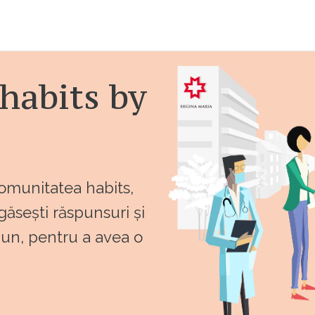
habits by
comunitatea habits,
 găsești răspunsuri și
bun, pentru a avea o