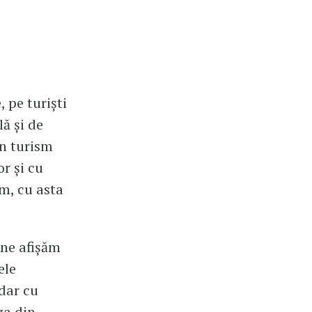
, pe turiști
ă și de
în turism
or și cu
em, cu asta
 ne afișăm
ele
 dar cu
za din