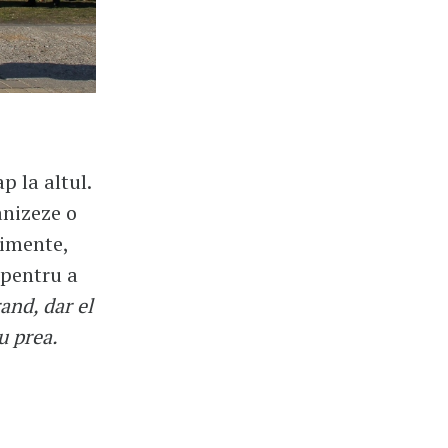
p la altul.
anizeze o
nimente,
 pentru a
nd, dar el
u prea.