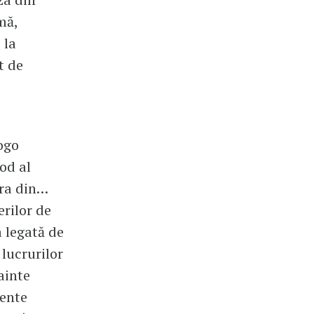
mă,
 la
t de
logo
od al
era din…
rilor de
 legată de
 lucrurilor
ainte
mente