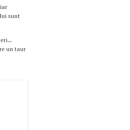
iar
lui sunt
ri...
re un taur