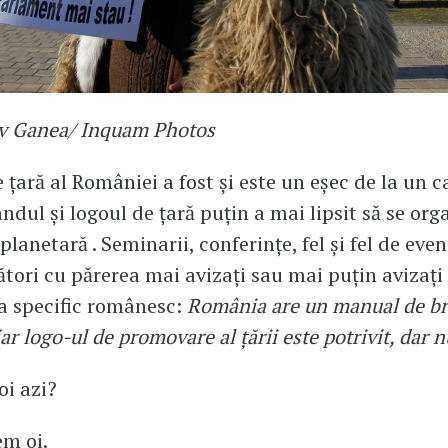
av Ganea/ Inquam Photos
țară al României a fost și este un eșec de la un ca
ndul și logoul de țară puțin a mai lipsit să se org
planetară . Seminarii, conferințe, fel și fel de eve
ători cu părerea mai avizați sau mai puțin avizați
va specific românesc:
România are un manual de bra
iar logo-ul de promovare al țării este potrivit, dar n
i azi?
em oi.