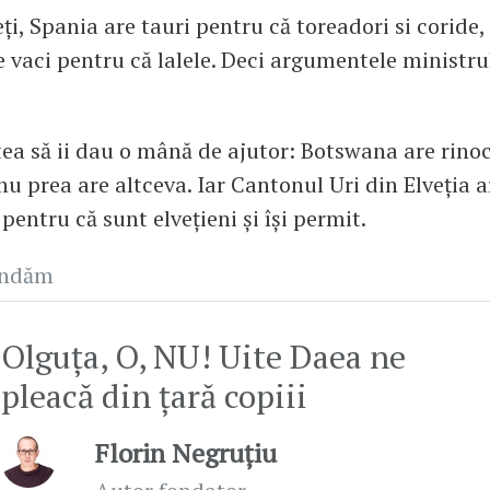
i, Spania are tauri pentru că toreadori si coride, 
 vaci pentru că lalele. Deci argumentele ministru
tea să ii dau o mână de ajutor: Botswana are rinoce
nu prea are altceva. Iar Cantonul Uri din Elveția a
entru că sunt elvețieni și își permit.
andăm
Olguța, O, NU! Uite Daea ne
pleacă din țară copiii
Florin Negruțiu