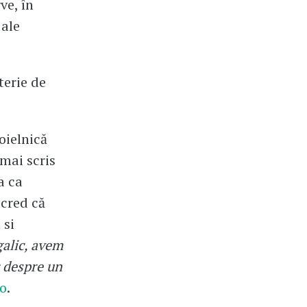
ve, în
 ale
terie de
oielnică
 mai scris
a ca
 cred că
 si
galic, avem
c despre un
o
.