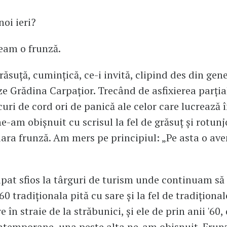
oi ieri?
veam o frunză.
ăsuță, cumințică, ce-i invită, clipind des din gene
ze Grădina Carpațior. Trecând de asfixierea parțial
curi de cord ori de panică ale celor care lucrează 
ne-am obișnuit cu scrisul la fel de grăsuț și rotunj
iara frunză. Am mers pe principiul: „Pe asta o av
pat sfios la târguri de turism unde continuam să
’60 tradiționala pită cu sare și la fel de tradițional
în straie de la străbunici, și ele de prin anii '60,
ntemporane, una peste alta ne-am obișnuit. Frun