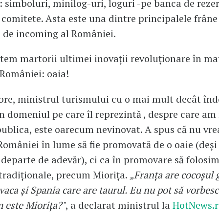
: simboluri, minilog-uri, loguri -pe banca de rezer
n comitete. Asta este una dintre principalele frâne
 de incoming al României.
em martorii ultimei inovații revoluționare în ma
României: oaia!
re, ministrul turismului cu o mai mult decât înd
în domeniul pe care îl reprezintă , despre care am
publica, este oarecum nevinovat. A spus că nu vre
omâniei în lume să fie promovată de o oaie (deși
 departe de adevăr), ci ca în promovare să folosim
tradiționale, precum Miorița.
„Franța are cocoșul 
vaca și Spania care are taurul. Eu nu pot să vorbes
 este Miorița?"
, a declarat ministrul la
HotNews.r