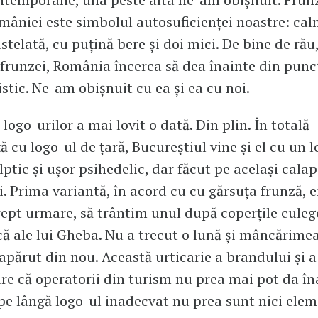
mâniei este simbolul autosuficienței noastre: cal
stelată, cu puțină bere și doi mici. De bine de rău,
frunzei, România încerca să dea înainte din punc
istic. Ne-am obișnuit cu ea și ea cu noi.
ogo-urilor a mai lovit o dată. Din plin. În totală
ă cu logo-ul de țară, Bucureștiul vine și el cu un 
ptic și ușor psihedelic, dar făcut pe același calap
i. Prima variantă, în acord cu cu gărsuța frunză, 
ept urmare, să trântim unul după coperțile culege
 ale lui Gheba. Nu a trecut o lună și mâncărimea
 apărut din nou. Această urticarie a brandului și a
are că operatorii din turism nu prea mai pot da în
pe lângă logo-ul inadecvat nu prea sunt nici ele