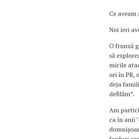
Ce aveam n
Noi ieri a
O frunză gr
să explore
micile ata
ori în PR, 
deja famil
defilăm”.
Am partici
ca în anii 
domnișoare 
farduri co