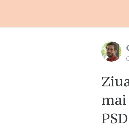
C
Ziua
mai
PSD