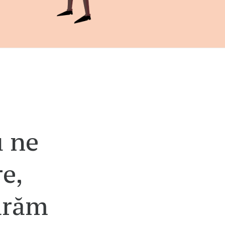
u ne
e,
ărăm